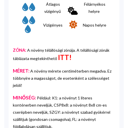
Átlagos
Félárnyékos
vízigényű
helyre
Vízigényes
Napos helyre
ZÓNA:
A növény télállósági zónája. A télállósági zónák
ITT!
táblázata megtekinthető
MÉRET:
A növény mérete centiméterben megadva. Ez
többnyire a magasságot, de esetenként a szélességet
jelöli!
MINŐSÉG:
Például: K1: a növényt 1 literes
konténerben neveljük, CSP8x8: a növényt 8x8 cm-es
cserépben neveljük, SZGY: a növényt szabad gyökérrel
szállítjuk (gondosan csomagolva), FL: a növényt
földlabdásan szállítjuk.