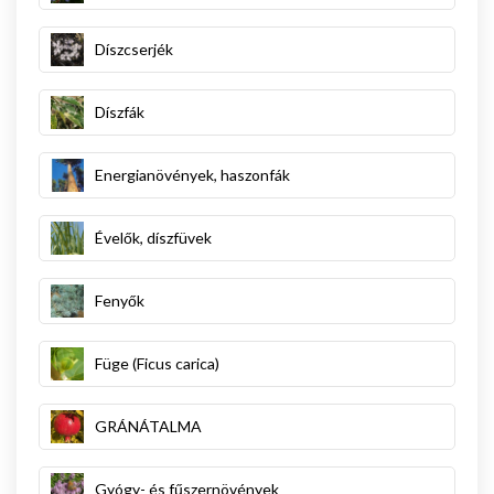
Díszcserjék
Díszfák
Energianövények, haszonfák
Évelők, díszfüvek
Fenyők
Füge (Ficus carica)
GRÁNÁTALMA
Gyógy- és fűszernövények