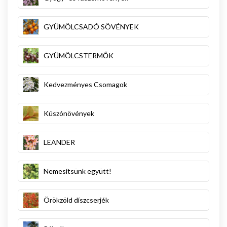
GYÜMÖLCSADÓ SÖVÉNYEK
GYÜMÖLCSTERMŐK
Kedvezményes Csomagok
Kúszónövények
LEANDER
Nemesítsünk együtt!
Örökzöld díszcserjék