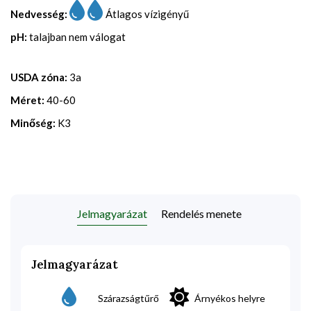
Nedvesség:
Átlagos vízigényű
pH:
talajban nem válogat
USDA zóna:
3a
Méret:
40-60
Minőség:
K3
Jelmagyarázat
Rendelés menete
Jelmagyarázat
Szárazságtűrő
Árnyékos helyre