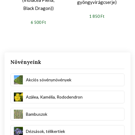
gyöngyvirágcserje)
Black Dragon))
1 850 Ft
6 500 Ft
Növényeink
Akciós sövénynövények
Azálea, Kamélia, Rododendron
Bambuszok
Dézsások, télikertiek