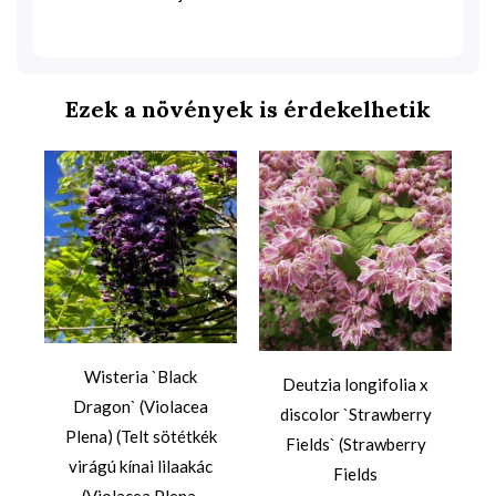
Ezek a növények is érdekelhetik
a
Wisteria `Black
Deutzia longifolia x
Dragon` (Violacea
discolor `Strawberry
Plena) (Telt sötétkék
Fields` (Strawberry
virágú kínai lilaakác
Fields
(Violacea Plena,