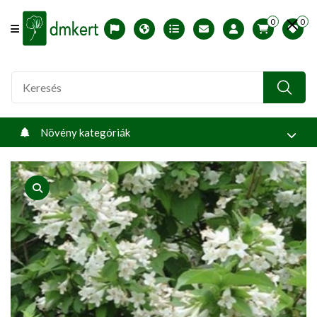
0
0
Offcanvas Menu Open
English version
Télállósági zónák
Nyomtatható ABC árjegyzék
Profilom
Növény kategóriák
product view