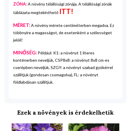
ZÓNA:
A növény télállósági zónája. A télállósági zónák
ITT!
táblázata megtekinthető
MÉRET:
A növény mérete centiméterben megadva. Ez
többnyire a magasságot, de esetenként a szélességet
jelöli!
MINŐSÉG:
Például: K1: a növényt 1 literes
konténerben neveljük, CSP8x8: a növényt 8x8 cm-es
cserépben neveljük, SZGY: a növényt szabad gyökérrel
szállítjuk (gondosan csomagolva), FL: a növényt
földlabdásan szállítjuk.
Ezek a növények is érdekelhetik