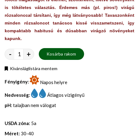
is tökéletes választás. Érdemes más (pl. piros!) virágú
rózsalonccal társítani, így még látványosabb! Tavaszonként
minden rózsaloncot tanácsos kissé visszametszeni, így
kompaktabb habitusú és dúsabban virágzó növényeket
kapunk.
-
+
Kosárba rakom
Kívánsláglistára mentem
Fényigény:
Napos helyre
Nedvesség:
Átlagos vízigényű
pH:
talajban nem válogat
USDA zóna:
5a
Méret:
30-40