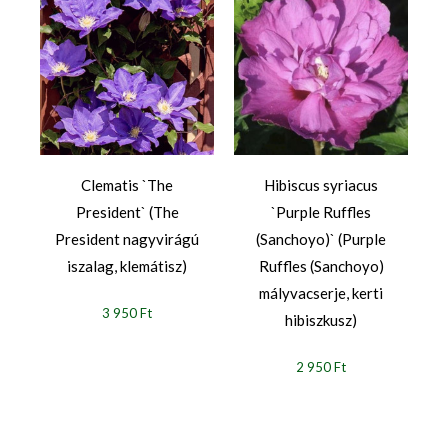
Clematis `The
Hibiscus syriacus
President` (The
`Purple Ruffles
President nagyvirágú
(Sanchoyo)` (Purple
iszalag, klemátisz)
Ruffles (Sanchoyo)
mályvacserje, kerti
3 950 Ft
hibiszkusz)
2 950 Ft