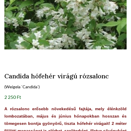
Candida hófehér virágú rózsalonc
(Weigela `Candida`)
2 250 Ft
A rózsalonc erősebb növekedésű fajtája, mely élénkzöld
lombozatában, május és június hónapokban hosszan és
tömegesen bontja gyönyörű, tiszta hófehér virágait! 2 méter
fölötti magasságot is elérhet, szoliterként, illetve sövényként