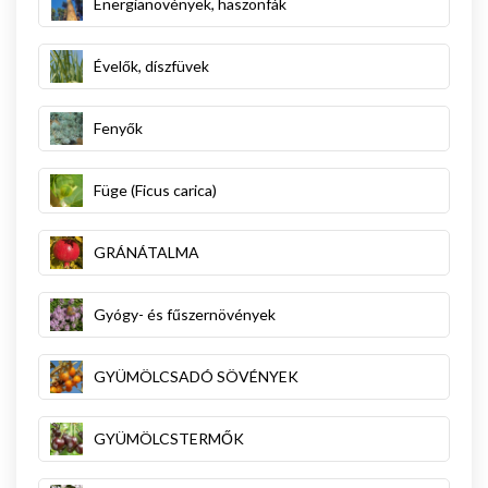
Energianövények, haszonfák
Évelők, díszfüvek
Fenyők
Füge (Ficus carica)
GRÁNÁTALMA
Gyógy- és fűszernövények
GYÜMÖLCSADÓ SÖVÉNYEK
GYÜMÖLCSTERMŐK