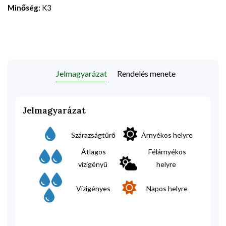
Minőség:
K3
Jelmagyarázat
Rendelés menete
Jelmagyarázat
Szárazságtűrő
Árnyékos helyre
Átlagos
Félárnyékos
vízigényű
helyre
Vízigényes
Napos helyre