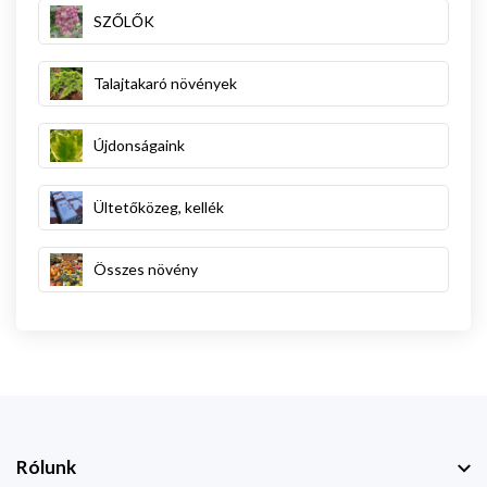
SZŐLŐK
Talajtakaró növények
Újdonságaink
Ültetőközeg, kellék
Összes növény
Rólunk