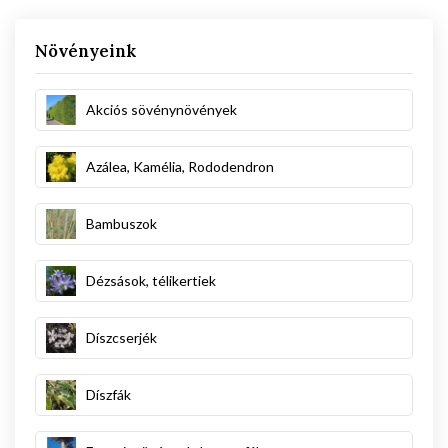
Növényeink
Akciós sövénynövények
Azálea, Kamélia, Rododendron
Bambuszok
Dézsások, télikertiek
Díszcserjék
Díszfák