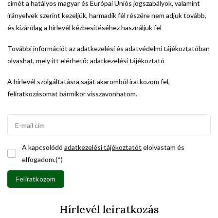
címét a hatályos magyar és Európai Uniós jogszabályok, valamint
irányelvek szerint kezeljük, harmadik fél részére nem adjuk tovább,
és kizárólag a hírlevél kézbesítéséhez használjuk fel
További információt az adatkezelési és adatvédelmi tájékoztatóban
olvashat, mely itt elérhető:
adatkezelési tájékoztató
A hírlevél szolgáltatásra saját akaromból iratkozom fel,
feliratkozásomat bármikor visszavonhatom.
A kapcsolódó
adatkezelési tájékoztatót
elolvastam és
elfogadom.(*)
Feliratkozom
Hírlevél leiratkozás