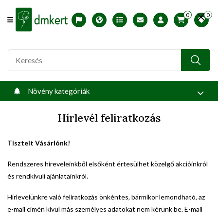
0
0
Offcanvas Menu Open
English version
Télállósági zónák
Nyomtatható ABC árjegyzék
Profilom
Növény kategóriák
Hírlevél feliratkozás
Tisztelt Vásárlónk!
Rendszeres híreveleinkből elsőként értesülhet közelgő akcióinkról
és rendkívüli ajánlatainkról.
Hírlevelünkre való feliratkozás önkéntes, bármikor lemondható, az
e-mail címén kívül más személyes adatokat nem kérünk be. E-mail