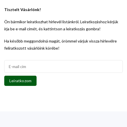
Tisztelt Vásárlónk!
Ön bármikor leiratkozhat hírlevél listánkról. Leiratkozáshoz kérjük
írja be e-mail címét, és kattintson a leiratkozás gombra!
Ha később meggondolná magát, örömmel várjuk vissza hírlevélre
feliratkozott vásárlóink körébe!
Leiratkozom