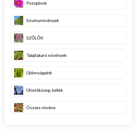
Pozsgások
Sövénynövények
SZŐLŐK
Talajtakaró növények
Újdonságaink
Ültetőközeg, kellék
Összes növény