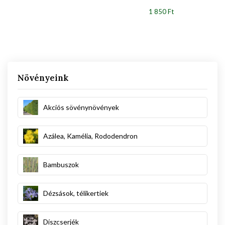
1 850 Ft
Növényeink
Akciós sövénynövények
Azálea, Kamélia, Rododendron
Bambuszok
Dézsások, télikertiek
Díszcserjék