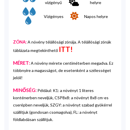
vízigényű
helyre
Vízigényes
Napos helyre
ZÓNA:
A növény télállósági zónája. A télállósági zónák
ITT!
táblázata megtekinthető
MÉRET:
A növény mérete centiméterben megadva. Ez
többnyire a magasságot, de esetenként a szélességet
jelöli!
MINŐSÉG:
Például: K1: a növényt 1 literes
konténerben neveljük, CSP8x8: a növényt 8x8 cm-es
cserépben neveljük, SZGY: a növényt szabad gyökérrel
szállítjuk (gondosan csomagolva), FL: a növényt
földlabdásan szállítjuk.