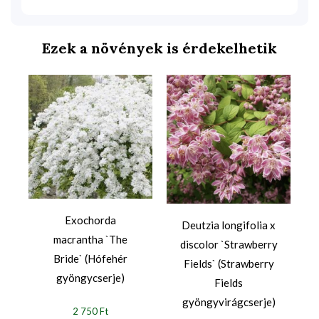
Ezek a növények is érdekelhetik
Exochorda
Deutzia longifolia x
macrantha `The
discolor `Strawberry
Bride` (Hófehér
Fields` (Strawberry
gyöngycserje)
Fields
gyöngyvirágcserje)
2 750 Ft