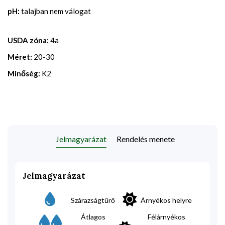
pH:
talajban nem válogat
USDA zóna:
4a
Méret:
20-30
Minőség:
K2
Jelmagyarázat
Rendelés menete
Jelmagyarázat
Szárazságtűrő
Árnyékos helyre
Átlagos
Félárnyékos