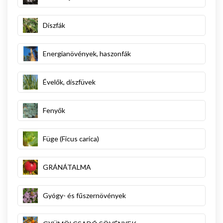
Díszfák
Energianövények, haszonfák
Évelők, díszfüvek
Fenyők
Füge (Ficus carica)
GRÁNÁTALMA
Gyógy- és fűszernövények