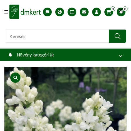
0
0
Offcanvas Menu Open
English version
Télállósági zónák
Nyomtatható ABC árjegyzék
Profilom
Növény kategóriák
product view