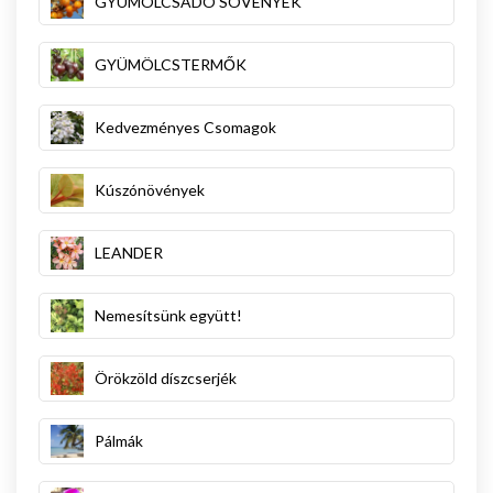
GYÜMÖLCSADÓ SÖVÉNYEK
GYÜMÖLCSTERMŐK
Kedvezményes Csomagok
Kúszónövények
LEANDER
Nemesítsünk együtt!
Örökzöld díszcserjék
Pálmák