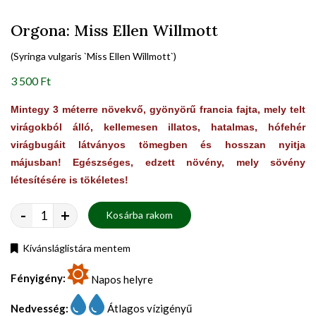
Orgona: Miss Ellen Willmott
(Syringa vulgaris `Miss Ellen Willmott`)
3 500 Ft
Mintegy 3 méterre növekvő, gyönyörű francia fajta, mely telt
virágokból álló, kellemesen illatos, hatalmas, hófehér
virágbugáit látványos tömegben és hosszan nyitja
májusban! Egészséges, edzett növény, mely sövény
létesítésére is tökéletes!
-
+
Kosárba rakom
Kívánsláglistára mentem
Fényigény:
Napos helyre
Nedvesség:
Átlagos vízigényű