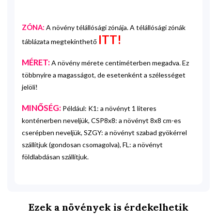
ZÓNA:
A növény télállósági zónája. A télállósági zónák
ITT!
táblázata megtekinthető
MÉRET:
A növény mérete centiméterben megadva. Ez
többnyire a magasságot, de esetenként a szélességet
jelöli!
MINŐSÉG:
Például: K1: a növényt 1 literes
konténerben neveljük, CSP8x8: a növényt 8x8 cm-es
cserépben neveljük, SZGY: a növényt szabad gyökérrel
szállítjuk (gondosan csomagolva), FL: a növényt
földlabdásan szállítjuk.
Ezek a növények is érdekelhetik