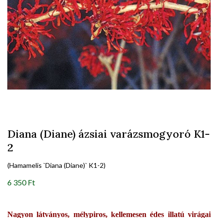
Diana (Diane) ázsiai varázsmogyoró K1-
2
(Hamamelis `Diana (Diane)` K1-2)
6 350 Ft
Nagyon látványos, mélypiros, kellemesen édes illatú virágai