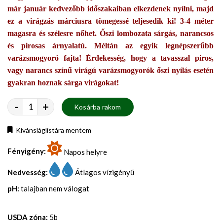
már január kedvezőbb időszakaiban elkezdenek nyílni, majd
ez a virágzás márciusra tömegessé teljesedik ki! 3-4 méter
magasra és szélesre nőhet. Őszi lombozata sárgás, narancsos
és pirosas árnyalatú. Méltán az egyik legnépszerűbb
varázsmogyoró fajta! Érdekesség, hogy a tavasszal piros,
vagy narancs színű virágú varázsmogyorók őszi nyílás esetén
gyakran hoznak sárga virágokat!
-
+
Kosárba rakom
Kívánsláglistára mentem
Fényigény:
Napos helyre
Nedvesség:
Átlagos vízigényű
pH:
talajban nem válogat
USDA zóna:
5b