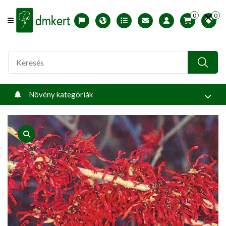
0
0
Offcanvas Menu Open
English version
Télállósági zónák
Nyomtatható ABC árjegyzék
Profilom
Növény kategóriák
product view