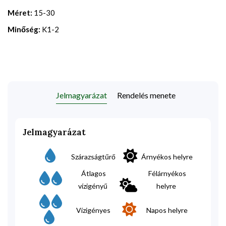
Méret:
15-30
Minőség:
K1-2
Jelmagyarázat
Rendelés menete
Jelmagyarázat
Szárazságtűrő
Árnyékos helyre
Átlagos
Félárnyékos
vízigényű
helyre
Vízigényes
Napos helyre