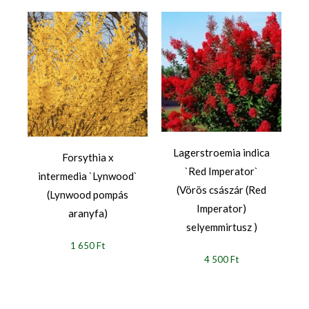
a
Lagerstroemia indica
Forsythia x
`Red Imperator`
intermedia `Lynwood`
(Vörös császár (Red
(Lynwood pompás
Imperator)
aranyfa)
selyemmirtusz )
1 650 Ft
4 500 Ft