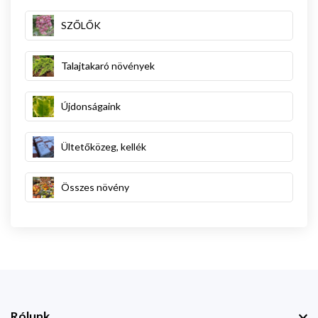
SZŐLŐK
Talajtakaró növények
Újdonságaink
Ültetőközeg, kellék
Összes növény
Rólunk