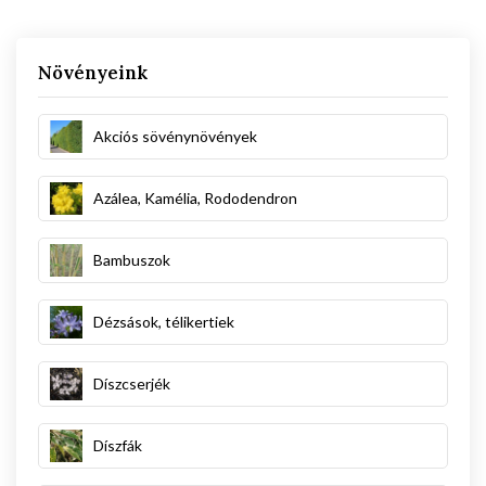
Növényeink
Akciós sövénynövények
Azálea, Kamélia, Rododendron
Bambuszok
Dézsások, télikertiek
Díszcserjék
Díszfák