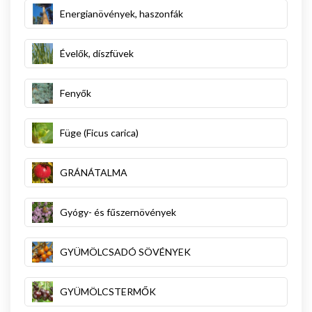
Energianövények, haszonfák
Évelők, díszfüvek
Fenyők
Füge (Ficus carica)
GRÁNÁTALMA
Gyógy- és fűszernövények
GYÜMÖLCSADÓ SÖVÉNYEK
GYÜMÖLCSTERMŐK