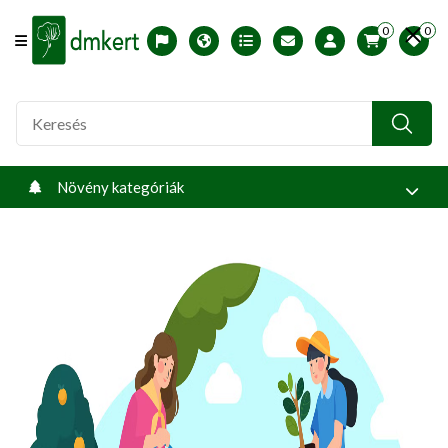
0
0
Offcanvas Menu Open
English version
Télállósági zónák
Nyomtatható ABC árjegyzék
Profilom
Növény kategóriák