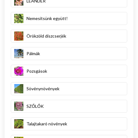
LEANDER
Nemesítsünk együtt!
Örökzöld díszcserjék
Pálmák
Pozsgások
Sövénynövények
SZŐLŐK
Talajtakaró növények