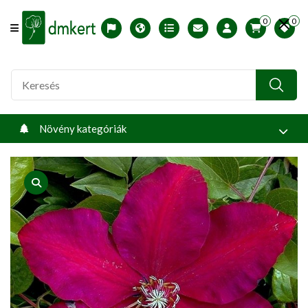
0
0
Offcanvas Menu Open
English version
Télállósági zónák
Nyomtatható ABC árjegyzék
Profilom
Növény kategóriák
product view