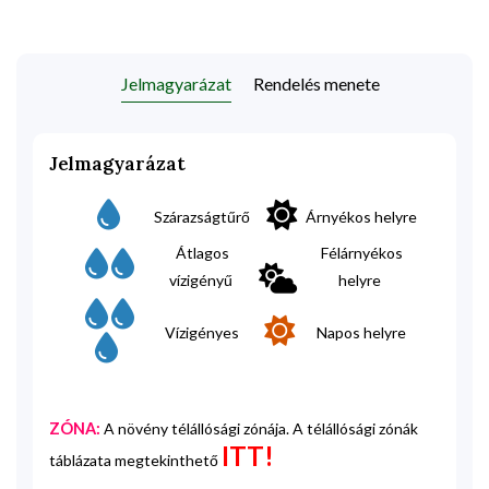
Jelmagyarázat
Rendelés menete
Jelmagyarázat
Szárazságtűrő
Árnyékos helyre
Átlagos
Félárnyékos
vízigényű
helyre
Vízigényes
Napos helyre
ZÓNA:
A növény télállósági zónája. A télállósági zónák
ITT!
táblázata megtekinthető