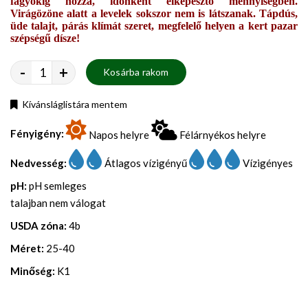
fagyokig hozza, időnként elképesztő mennyiségben.
Virágözöne alatt a levelek sokszor nem is látszanak. Tápdús,
üde talajt, párás klímát szeret, megfelelő helyen a kert pazar
szépségű dísze!
-
+
Kosárba rakom
Kívánsláglistára mentem
Fényigény:
Napos helyre
Félárnyékos helyre
Nedvesség:
Átlagos vízigényű
Vízigényes
pH:
pH semleges
talajban nem válogat
USDA zóna:
4b
Méret:
25-40
Minőség:
K1