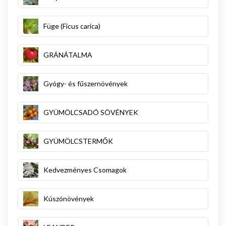
Füge (Ficus carica)
GRÁNÁTALMA
Gyógy- és fűszernövények
GYÜMÖLCSADÓ SÖVÉNYEK
GYÜMÖLCSTERMŐK
Kedvezményes Csomagok
Kúszónövények