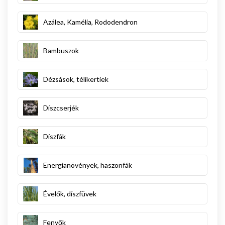
Azálea, Kamélia, Rododendron
Bambuszok
Dézsások, télikertiek
Díszcserjék
Díszfák
Energianövények, haszonfák
Évelők, díszfüvek
Fenyők