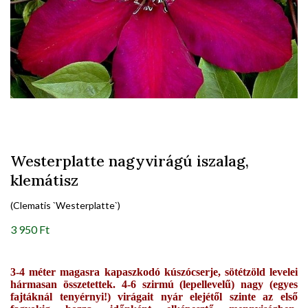
Westerplatte nagyvirágú iszalag,
klemátisz
(Clematis `Westerplatte`)
3 950 Ft
3-4 méter magasra kapaszkodó kúszócserje, sötétzöld levelei
hármasan összetettek. 4-6 szirmú (lepellevelű) nagy (egyes
fajtáknál tenyérnyi!) virágait nyár elejétől szinte az első