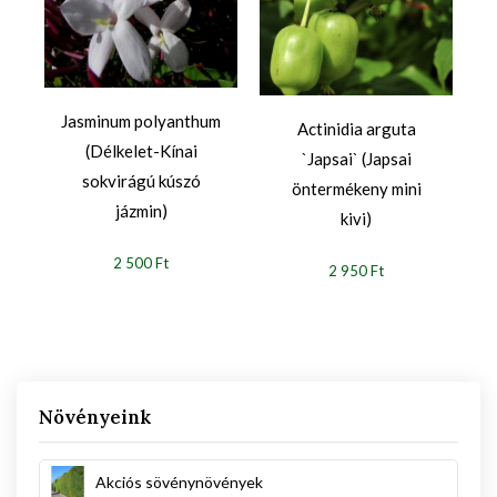
Jasminum polyanthum
Actinidia arguta
(Délkelet-Kínai
`Japsai` (Japsai
sokvirágú kúszó
öntermékeny mini
jázmin)
kivi)
2 500 Ft
2 950 Ft
Növényeink
Akciós sövénynövények