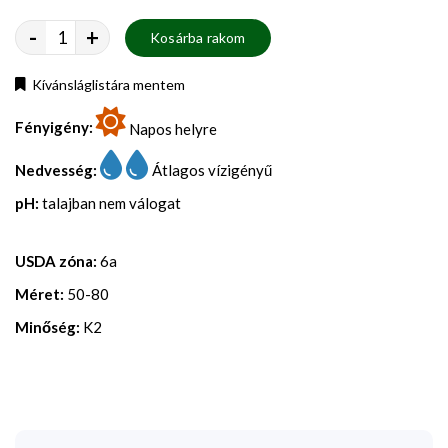
-
+
Kosárba rakom
Kívánsláglistára mentem
Fényigény:
Napos helyre
Nedvesség:
Átlagos vízigényű
pH:
talajban nem válogat
USDA zóna:
6a
Méret:
50-80
Minőség:
K2