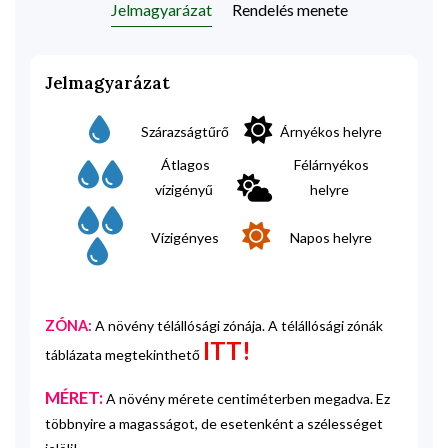
Jelmagyarázat
Rendelés menete
Jelmagyarázat
Szárazságtűrő
Árnyékos helyre
Átlagos
Félárnyékos
vízigényű
helyre
Vízigényes
Napos helyre
ZÓNA:
A növény télállósági zónája. A télállósági zónák
ITT!
táblázata megtekinthető
MÉRET:
A növény mérete centiméterben megadva. Ez
többnyire a magasságot, de esetenként a szélességet