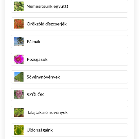
Nemesítsünk együtt!
Örökzöld díszcserjék
Pálmák
Pozsgások
Sövénynövények
SZŐLŐK
Talajtakaró növények
Újdonságaink