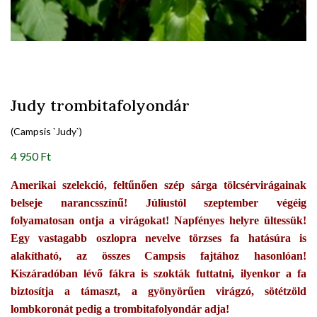
Judy trombitafolyondár
(Campsis `Judy`)
4 950 Ft
Amerikai szelekció, feltűnően szép sárga tölcsérvirágainak
belseje narancsszínű! Júliustól szeptember végéig
folyamatosan ontja a virágokat! Napfényes helyre ültessük!
Egy vastagabb oszlopra nevelve törzses fa hatásúra is
alakítható, az összes Campsis fajtához hasonlóan!
Kiszáradóban lévő fákra is szokták futtatni, ilyenkor a fa
biztosítja a támaszt, a gyönyörűen virágzó, sötétzöld
lombkoronát pedig a trombitafolyondár adja!