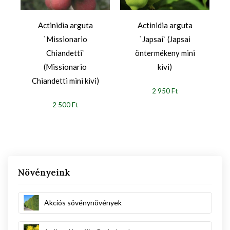
Actinidia arguta
Actinidia arguta
`Missionario
`Japsai` (Japsai
Chiandetti`
öntermékeny mini
(Missionario
kivi)
Chiandetti mini kivi)
2 950 Ft
2 500 Ft
Növényeink
Akciós sövénynövények