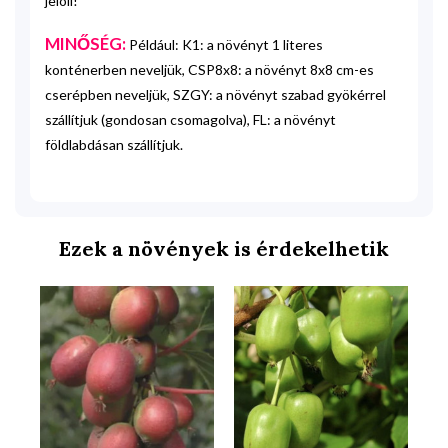
jelöli!
MINŐSÉG:
Például: K1: a növényt 1 literes
konténerben neveljük, CSP8x8: a növényt 8x8 cm-es
cserépben neveljük, SZGY: a növényt szabad gyökérrel
szállítjuk (gondosan csomagolva), FL: a növényt
földlabdásan szállítjuk.
Ezek a növények is érdekelhetik