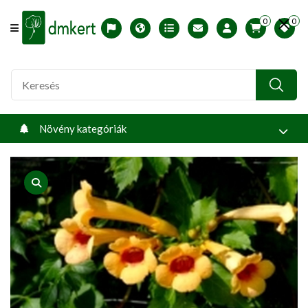
0
0
Offcanvas Menu Open
English version
Télállósági zónák
Nyomtatható ABC árjegyzék
Profilom
Növény kategóriák
product view