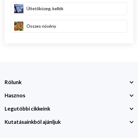
Ültetőközeg, kellék
Összes növény
Rólunk
Hasznos
Legutóbbi cikkeink
Kutatásainkból ajánljuk