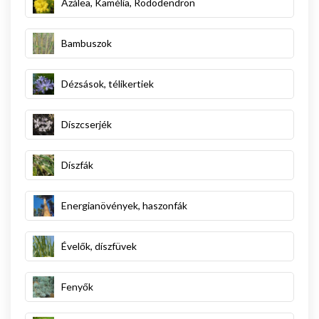
Azálea, Kamélia, Rododendron
Bambuszok
Dézsások, télikertiek
Díszcserjék
Díszfák
Energianövények, haszonfák
Évelők, díszfüvek
Fenyők