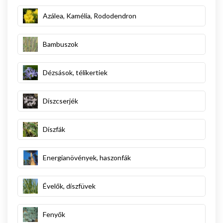
Azálea, Kamélia, Rododendron
Bambuszok
Dézsások, télikertiek
Díszcserjék
Díszfák
Energianövények, haszonfák
Évelők, díszfüvek
Fenyők