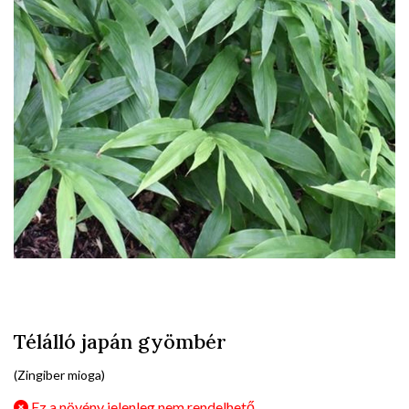
Télálló japán gyömbér
(Zingiber mioga)
Ez a növény jelenleg nem rendelhető.