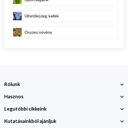
Ültetőközeg, kellék
Összes növény
Rólunk
Hasznos
Legutóbbi cikkeink
Kutatásainkból ajánljuk