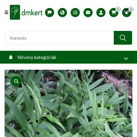
0
0
Offcanvas Menu Open
English version
Télállósági zónák
Nyomtatható ABC árjegyzék
Profilom
Növény kategóriák
product view