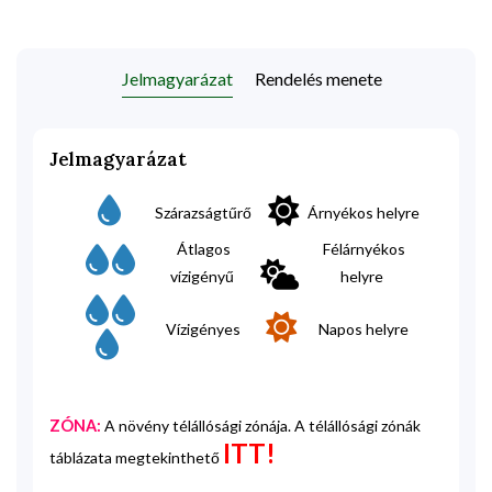
Jelmagyarázat
Rendelés menete
Jelmagyarázat
Szárazságtűrő
Árnyékos helyre
Átlagos
Félárnyékos
vízigényű
helyre
Vízigényes
Napos helyre
ZÓNA:
A növény télállósági zónája. A télállósági zónák
ITT!
táblázata megtekinthető