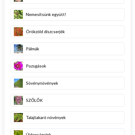
Nemesítsünk együtt!
Örökzöld díszcserjék
Pálmák
Pozsgások
Sövénynövények
SZŐLŐK
Talajtakaró növények
Újdonságaink