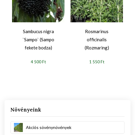
Sambucus nigra
Rosmarinus
`Sampo` (Sampo
officinalis
fekete bodza)
(Rozmaring)
4 500 Ft
1 550 Ft
Növényeink
Akciós sövénynövények