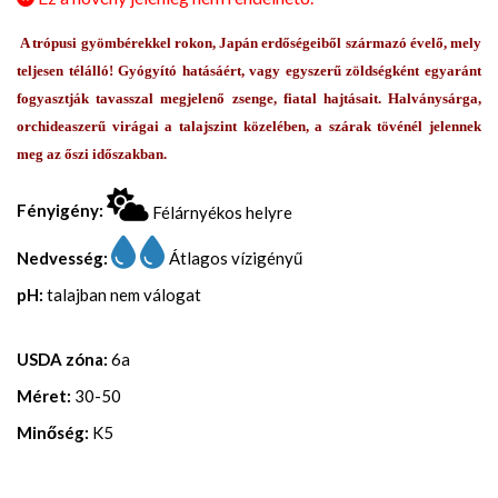
A trópusi gyömbérekkel rokon, Japán erdőségeiből származó évelő, mely
teljesen télálló! Gyógyító hatásáért, vagy egyszerű zöldségként egyaránt
fogyasztják tavasszal megjelenő zsenge, fiatal hajtásait. Halványsárga,
orchideaszerű virágai a talajszint közelében, a szárak tövénél jelennek
meg az őszi időszakban.
Fényigény:
Félárnyékos helyre
Nedvesség:
Átlagos vízigényű
pH:
talajban nem válogat
USDA zóna:
6a
Méret:
30-50
Minőség:
K5