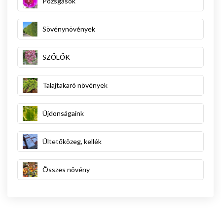
Pozsgások
Sövénynövények
SZŐLŐK
Talajtakaró növények
Újdonságaink
Ültetőközeg, kellék
Összes növény