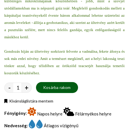
különleges mikroklímájának köszönhetően - jobb, mint a szovjet
utódállamokban ma is népszerű grúz teáé. Megfelelő gondoskodás mellett a
kárpátaljai teanövényekről évente három alkalommal lehetne szüretelni az
aromás leveleket - állítja a geobotanikus, aki szerint az ültetvény azért került
a pusztulás szélére, mert nincs felelős gazdája, egyik erdőgazdaságtól a
másikhoz kerül.
Gondozás híján az ültetvény sorközeit felverte a vadmálna, fekete áfonya és
sok más erdei növény. Amit a természet megkímél, azt a helyi lakosság teszi
tönkre azzal, hogy télidőben az örökzöld teacserjét használja temetői
koszorúk készítéséhez.
-
+
Kosárba rakom
Kívánsláglistára mentem
Fényigény:
Napos helyre
Félárnyékos helyre
Nedvesség:
Átlagos vízigényű