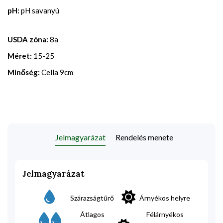
pH:
pH savanyú
USDA zóna:
8a
Méret:
15-25
Minőség:
Cella 9cm
Jelmagyarázat
Rendelés menete
Jelmagyarázat
Szárazságtűrő
Árnyékos helyre
Átlagos
Félárnyékos