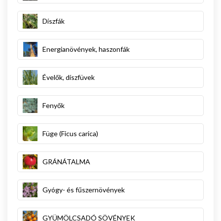
Díszfák
Energianövények, haszonfák
Évelők, díszfüvek
Fenyők
Füge (Ficus carica)
GRÁNÁTALMA
Gyógy- és fűszernövények
GYÜMÖLCSADÓ SÖVÉNYEK