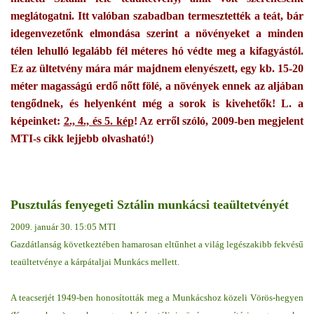
meglátogatni. Itt valóban szabadban termesztették a teát, bár
idegenvezetőnk elmondása szerint a növényeket a minden
télen lehulló legalább fél méteres hó védte meg a kifagyástól.
Ez az ültetvény mára már majdnem elenyészett, egy kb. 15-20
méter magasságú erdő nőtt fölé, a növények ennek az aljában
tengődnek, és helyenként még a sorok is kivehetők! L. a
képeinket:
2., 4., és 5. kép
! Az erről szóló, 2009-ben megjelent
MTI-s cikk lejjebb olvasható!)
Pusztulás fenyegeti Sztálin munkácsi teaültetvényét
2009. január 30. 15:05 MTI
Gazdátlanság következtében hamarosan eltűnhet a világ legészakibb fekvésű
teaültetvénye a kárpátaljai Munkács mellett.
A teacserjét 1949-ben honosították meg a Munkácshoz közeli Vörös-hegyen