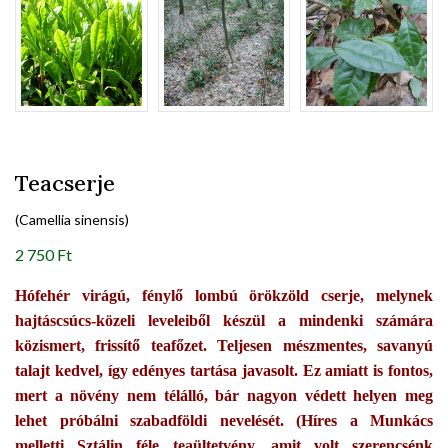
Teacserje
(Camellia sinensis)
2 750 Ft
Hófehér virágú, fénylő lombú örökzöld cserje, melynek
hajtáscsúcs-közeli leveleiből készül a mindenki számára
közismert, frissítő teafőzet. Teljesen mészmentes, savanyú
talajt kedvel, így edényes tartása javasolt. Ez amiatt is fontos,
mert a növény nem télálló, bár nagyon védett helyen meg
lehet próbálni szabadföldi nevelését. (Híres a Munkács
melletti Sztálin féle teaültetvény, amit volt szerencsénk