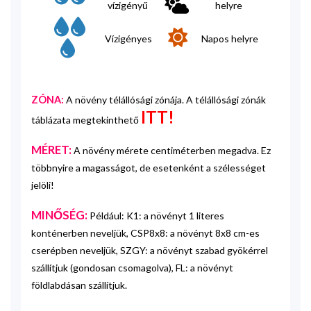
vízigényű
helyre
Vízigényes
Napos helyre
ZÓNA:
A növény télállósági zónája. A télállósági zónák
ITT!
táblázata megtekinthető
MÉRET:
A növény mérete centiméterben megadva. Ez
többnyire a magasságot, de esetenként a szélességet
jelöli!
MINŐSÉG:
Például: K1: a növényt 1 literes
konténerben neveljük, CSP8x8: a növényt 8x8 cm-es
cserépben neveljük, SZGY: a növényt szabad gyökérrel
szállítjuk (gondosan csomagolva), FL: a növényt
földlabdásan szállítjuk.