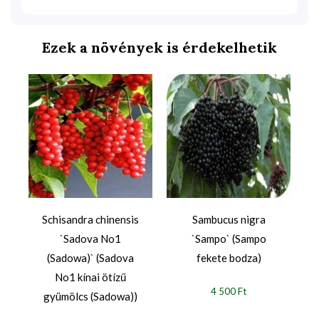
Ezek a növények is érdekelhetik
Schisandra chinensis
Sambucus nigra
`Sadova No1
`Sampo` (Sampo
(Sadowa)` (Sadova
fekete bodza)
No1 kínai ötízű
4 500 Ft
gyümölcs (Sadowa))