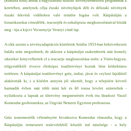
(Kraszna hora) annak a nagyszabású sztálini növénynemesítési programnak a
keretében, amelynek célja északi növényfajok déli és délszaki növények
északi fekvésű vidékeken való termőre fogása volt. Kárpátalján a
botanikusokat citrusfélék, teacserjék és eukaliptusz meghonosításával bízták
meg - írja a kijevi Vecsernyije Vesztyi című lap.
A cikk szerint a növényadaptációs kísérletek Sztálin 1953-ban bekövetkezett
halála után megszűntek, de akkorra a kárpátaljai szakemberek már komoly
sikereket könyvelhettek el a teacserje meghonosítása terén: a Vörös-hegyen,
tölgyerdőktől övezve életképes teaültetvényt hoztak létre kéthektáros
területen. A kárpátaljai teaültetvényt grúz, indiai, jávai és ceyloni fajtákból
alakították ki, s a kísérlet annyira jól sikerült, hogy a telepítést követő
harmadik évben már több mint két és fél tonna levelet szüreteltek -
nyilatkozta a lapnak az ültetvény megmentésén évek óta fáradozó Vaszil
Komendar geobotanikus, az Ungvári Nemzeti Egyetem professzora.
Grúz teanemesítők véleményére hivatkozva Komendar elmondta, hogy a
Kárpátalján termesztett tealevelekből készült ital minősége - a hely