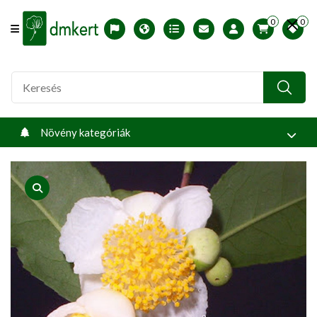
0
0
Offcanvas Menu Open
English version
Télállósági zónák
Nyomtatható ABC árjegyzék
Profilom
Növény kategóriák
product view