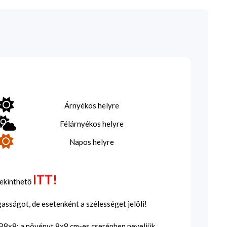
Árnyékos helyre
Félárnyékos helyre
Napos helyre
ITT!
tekinthető
sságot, de esetenként a szélességet jelöli!
SP8x8: a növényt 8x8 cm-es cserépben neveljük,