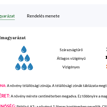
gyarázat
Rendelés menete
lmagyarázat
Szárazságtűrő
Átlagos vízigényű
Vízigényes
A növény télállósági zónája. A télállósági zónák táblázata meg
NA:
ÉRET:
A növény mérete centiméterben megadva. Ez többnyire a maga
INŐSÉG:
Például: K1: a növényt 1 literes konténerben neveljük, C