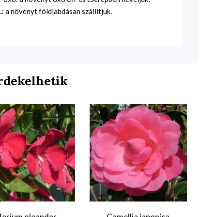
 a növényt földlabdásan szállítjuk.
rdekelhetik
erium oleander
Camellia japonica