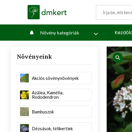
Kezdől
Növény kategóriák
Növényeink
iew
produc
Akciós sövénynövények
Azálea, Kamélia,
Rododendron
Bambuszok
Dézsások, télikertiek