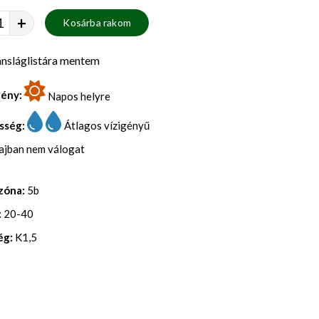
+
Kosárba rakom
nsláglistára mentem
gény:
Napos helyre
sség:
Átlagos vízigényű
lajban nem válogat
zóna:
5b
:
20-40
ég:
K1,5