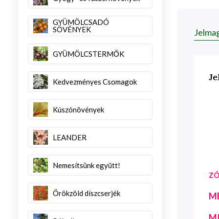
GYÜMÖLCSADÓ
SÖVÉNYEK
Jelma
GYÜMÖLCSTERMŐK
Je
Kedvezményes Csomagok
Kúszónövények
LEANDER
Nemesítsünk együtt!
ZÓ
Örökzöld díszcserjék
M
M