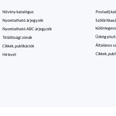
Növény katalógus
Postadíj kal
Nyomtatható árjegyzék
Szőlőritkas
különlegess
Nyomtatható ABC árjegyzék
Üzbég piszt
Télállósági zónák
Általános s
Cikkek, publikációk
Cikkek, publ
Hírlevél