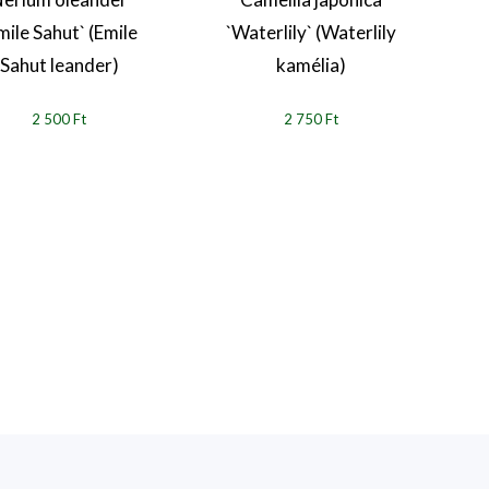
mile Sahut` (Emile
`Waterlily` (Waterlily
Sahut leander)
kamélia)
2 500 Ft
2 750 Ft