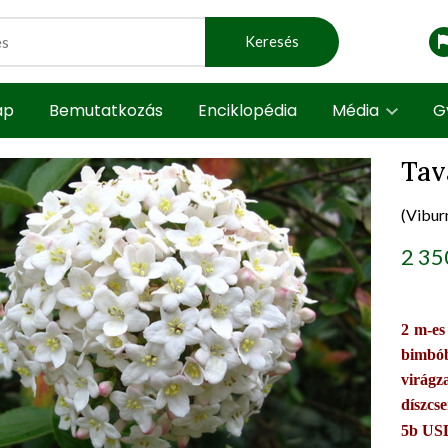
Keresés
ap
Bemutatkozás
Enciklopédia
Média
G
Tav
(Vibur
t view
prod
2 35
2 m-es
bimbó
virágz
díszcs
5b US