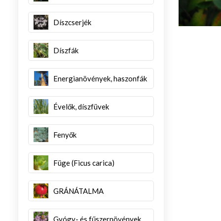
Díszcserjék
Díszfák
Energianövények, haszonfák
Évelők, díszfüvek
Fenyők
Füge (Ficus carica)
GRÁNÁTALMA
Gyógy- és fűszernövények