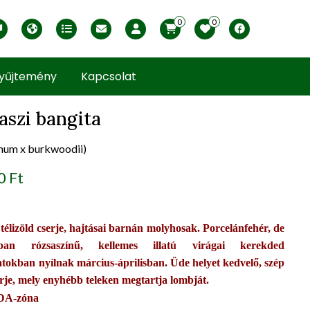
0
0
English version
Télállósági zónák
Nyomtatható ABC árjegyzék
Profilom
Facebook
yűjtemény
Kapcsolat
aszi bangita
num x burkwoodii)
uct view
0 Ft
 télizöld cserje, hajtásai barnán molyhosak. Porcelánfehér, de
ban rózsaszínű, kellemes illatú virágai kerekded
atokban nyílnak március-áprilisban. Üde helyet kedvelő, szép
erje, mely enyhébb teleken megtartja lombját.
DA-zóna