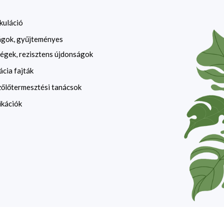
kuláció
ágok, gyűjteményes
égek, rezisztens újdonságok
ácia fajták
zőlőtermesztési tanácsok
ikációk