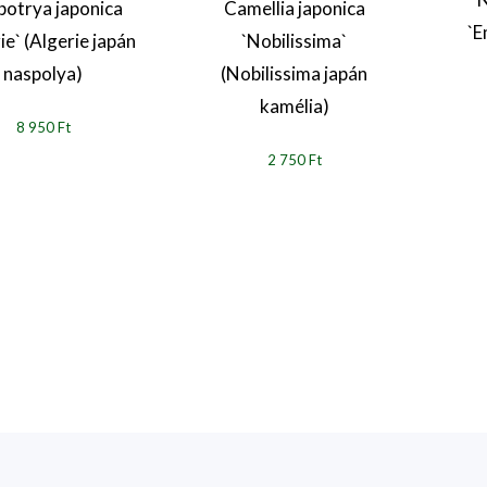
botrya japonica
Camellia japonica
`E
ie` (Algerie japán
`Nobilissima`
naspolya)
(Nobilissima japán
kamélia)
8 950 Ft
2 750 Ft