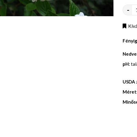
-
Kívá
Fényi
Nedve
pH:
ta
USDA 
Méret
Minős