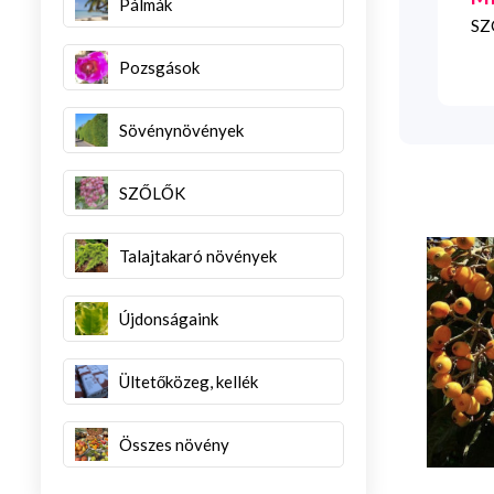
Pálmák
SZG
Pozsgások
Sövénynövények
SZŐLŐK
Talajtakaró növények
Újdonságaink
Ültetőközeg, kellék
Összes növény
helospermum
Camellia japonica