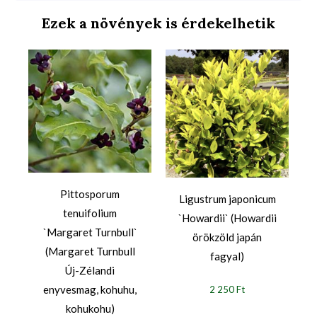
Ezek a növények is érdekelhetik
l
Pittosporum
Ligustrum japonicum
tenuifolium
`Howardii` (Howardii
`Margaret Turnbull`
örökzöld japán
(Margaret Turnbull
fagyal)
Új-Zélandi
enyvesmag, kohuhu,
2 250 Ft
kohukohu)