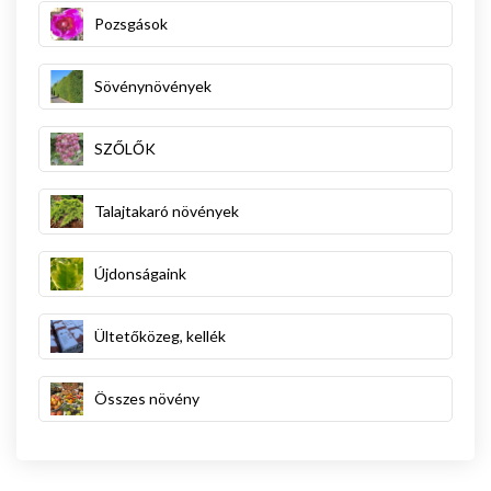
Pozsgások
Sövénynövények
SZŐLŐK
Talajtakaró növények
Újdonságaink
Ültetőközeg, kellék
Összes növény