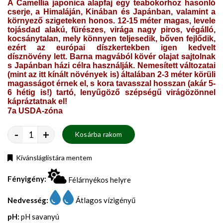
A Camellia japonica alapfaj egy teabokorhoz hasonló
cserje, a Himaláján, Kinában és Japánban, valamint a
környező szigeteken honos. 12-15 méter magas, levele
tojásdad alakú, fürészes, virága nagy piros, végálló,
kocsánytalan, mely könnyen teljesedik, bőven fejlődik,
ezért az európai díszkertekben igen kedvelt
dísznövény lett. Barna magvából kövér olajat sajtolnak
s Japánban házi célra használják. Nemesített változatai
(mint az itt kínált növények is) általában 2-3 méter körüli
magasságot érnek el, s kora tavasszal hosszan (akár 5-
6 hétig is!) tartó, lenyűgöző szépségű virágözönnel
kápráztatnak el!
7a USDA-zóna
-
+
Kosárba rakom
Kívánsláglistára mentem
Fényigény:
Félárnyékos helyre
Nedvesség:
Átlagos vízigényű
pH:
pH savanyú