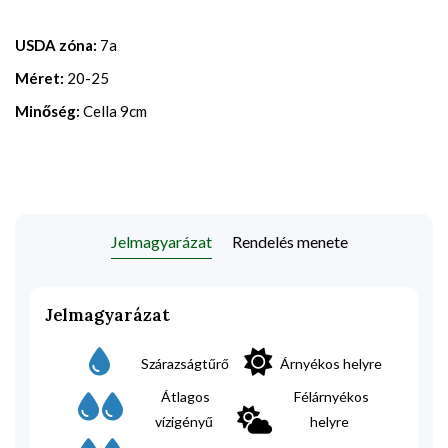
USDA zóna:
7a
Méret:
20-25
Minőség:
Cella 9cm
Jelmagyarázat
Rendelés menete
Jelmagyarázat
Szárazságtűrő
Árnyékos helyre
Átlagos
Félárnyékos
vízigényű
helyre