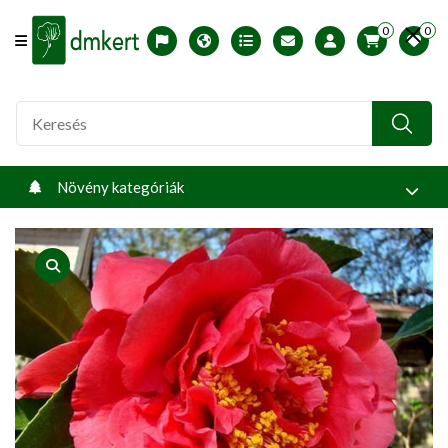
0
0
Offcanvas Menu Open
English version
Télállósági zónák
Nyomtatható ABC árjegyzék
Profilom
Növény kategóriák
product view