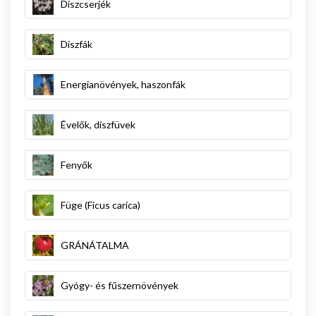
Díszcserjék
Díszfák
Energianövények, haszonfák
Évelők, díszfüvek
Fenyők
Füge (Ficus carica)
GRÁNÁTALMA
Gyógy- és fűszernövények