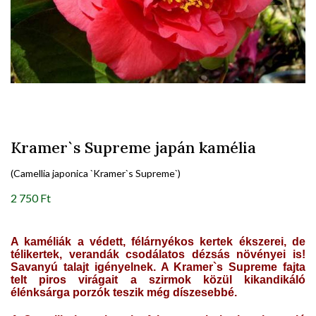
Kramer`s Supreme japán kamélia
(Camellia japonica `Kramer`s Supreme`)
2 750 Ft
A kaméliák a védett, félárnyékos kertek ékszerei, de
télikertek, verandák csodálatos dézsás növényei is!
Savanyú talajt igényelnek. A Kramer`s Supreme fajta
telt piros virágait a szirmok közül kikandikáló
élénksárga porzók teszik még díszesebbé.