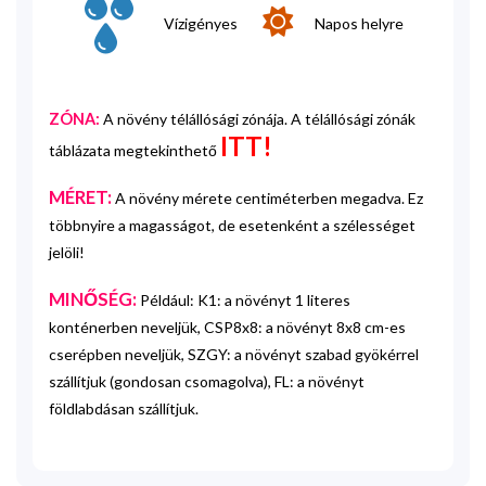
Vízigényes
Napos helyre
ZÓNA:
A növény télállósági zónája. A télállósági zónák
ITT!
táblázata megtekinthető
MÉRET:
A növény mérete centiméterben megadva. Ez
többnyire a magasságot, de esetenként a szélességet
jelöli!
MINŐSÉG:
Például: K1: a növényt 1 literes
konténerben neveljük, CSP8x8: a növényt 8x8 cm-es
cserépben neveljük, SZGY: a növényt szabad gyökérrel
szállítjuk (gondosan csomagolva), FL: a növényt
földlabdásan szállítjuk.