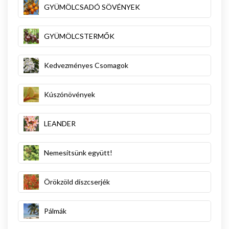
GYÜMÖLCSADÓ SÖVÉNYEK
GYÜMÖLCSTERMŐK
Kedvezményes Csomagok
Kúszónövények
LEANDER
Nemesítsünk együtt!
Örökzöld díszcserjék
Pálmák