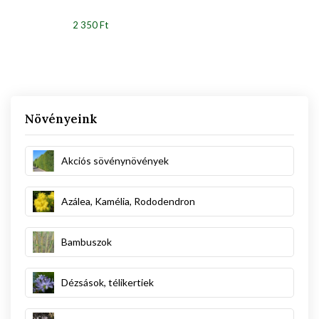
2 350 Ft
Növényeink
Akciós sövénynövények
Azálea, Kamélia, Rododendron
Bambuszok
Dézsások, télikertiek