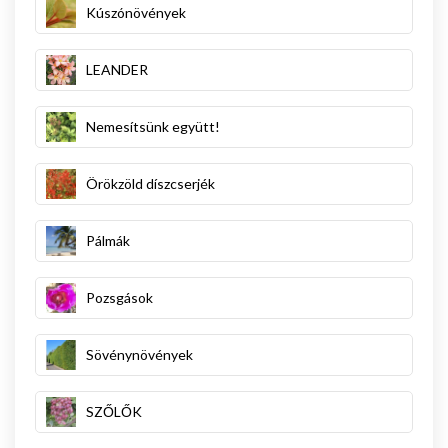
Kúszónövények
LEANDER
Nemesítsünk együtt!
Örökzöld díszcserjék
Pálmák
Pozsgások
Sövénynövények
SZŐLŐK