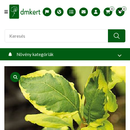
0
0
Offcanvas Menu Open
English version
Télállósági zónák
Nyomtatható ABC árjegyzék
Profilom
Növény kategóriák
product view