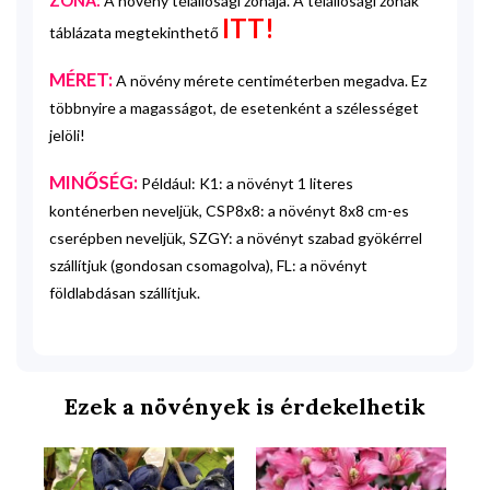
ZÓNA:
A növény télállósági zónája. A télállósági zónák
ITT!
táblázata megtekinthető
MÉRET:
A növény mérete centiméterben megadva. Ez
többnyire a magasságot, de esetenként a szélességet
jelöli!
MINŐSÉG:
Például: K1: a növényt 1 literes
konténerben neveljük, CSP8x8: a növényt 8x8 cm-es
cserépben neveljük, SZGY: a növényt szabad gyökérrel
szállítjuk (gondosan csomagolva), FL: a növényt
földlabdásan szállítjuk.
Ezek a növények is érdekelhetik