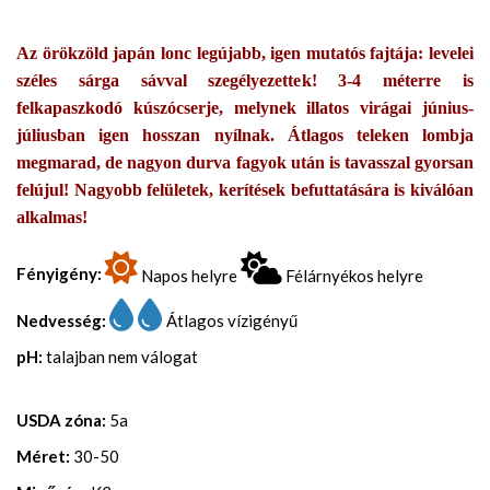
Az örökzöld japán lonc legújabb, igen mutatós fajtája: levelei
széles sárga sávval szegélyezettek! 3-4 méterre is
felkapaszkodó kúszócserje, melynek illatos virágai június-
júliusban igen hosszan nyílnak. Átlagos teleken lombja
megmarad, de nagyon durva fagyok után is tavasszal gyorsan
felújul! Nagyobb felületek, kerítések befuttatására is kiválóan
alkalmas!
Fényigény:
Napos helyre
Félárnyékos helyre
Nedvesség:
Átlagos vízigényű
pH:
talajban nem válogat
USDA zóna:
5a
Méret:
30-50