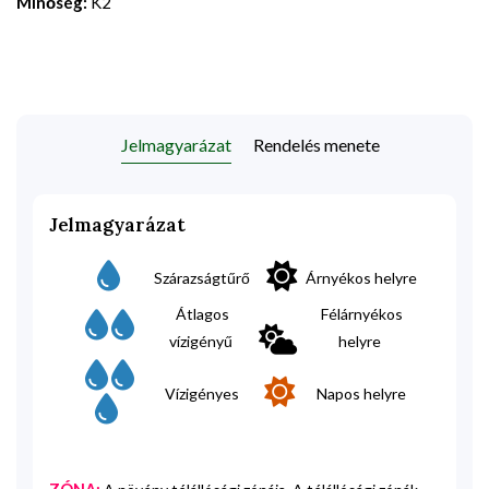
Minőség:
K2
Jelmagyarázat
Rendelés menete
Jelmagyarázat
Szárazságtűrő
Árnyékos helyre
Átlagos
Félárnyékos
vízigényű
helyre
Vízigényes
Napos helyre