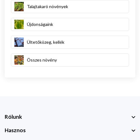
Talajtakaró növények
Újdonságaink
Ültetőközeg, kellék
Összes növény
Rólunk
Hasznos