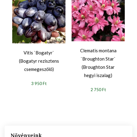
Clematis montana
Vitis `Bogatyr`
`Broughton Star`
(Bogatyr rezisztens
(Broughton Star
csemegeszőlő)
hegyi iszalag)
3 950 Ft
2 750 Ft
Növényeink