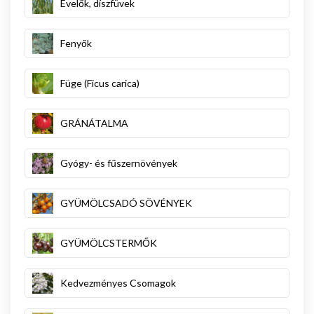
Évelők, díszfüvek
Fenyők
Füge (Ficus carica)
GRÁNÁTALMA
Gyógy- és fűszernövények
GYÜMÖLCSADÓ SÖVÉNYEK
GYÜMÖLCSTERMŐK
Kedvezményes Csomagok