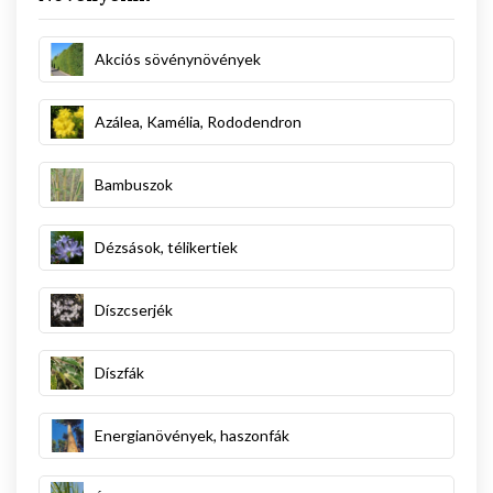
Akciós sövénynövények
Azálea, Kamélia, Rododendron
Bambuszok
Dézsások, télikertiek
Díszcserjék
Díszfák
Energianövények, haszonfák