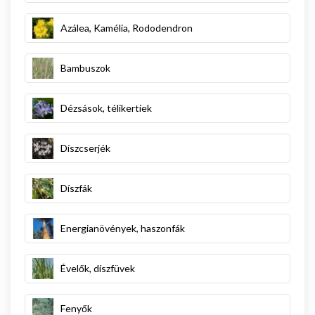
Azálea, Kamélia, Rododendron
Bambuszok
Dézsások, télikertiek
Díszcserjék
Díszfák
Energianövények, haszonfák
Évelők, díszfüvek
Fenyők