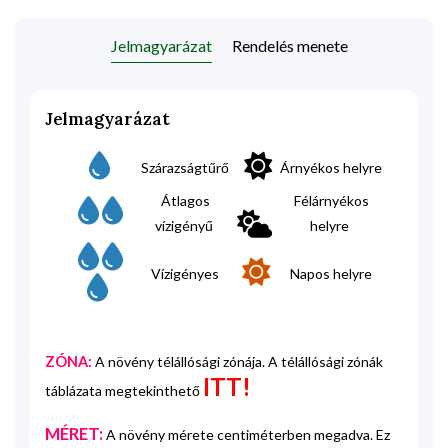
Jelmagyarázat
Rendelés menete
Jelmagyarázat
Szárazságtűrő
Árnyékos helyre
Átlagos
Félárnyékos
vízigényű
helyre
Vízigényes
Napos helyre
ZÓNA:
A növény télállósági zónája. A télállósági zónák
ITT!
táblázata megtekinthető
MÉRET:
A növény mérete centiméterben megadva. Ez