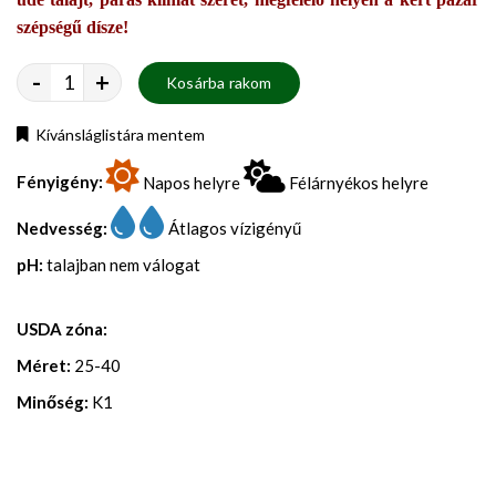
szépségű dísze!
-
+
Kosárba rakom
Kívánsláglistára mentem
Fényigény:
Napos helyre
Félárnyékos helyre
Nedvesség:
Átlagos vízigényű
pH:
talajban nem válogat
USDA zóna:
Méret:
25-40
Minőség:
K1