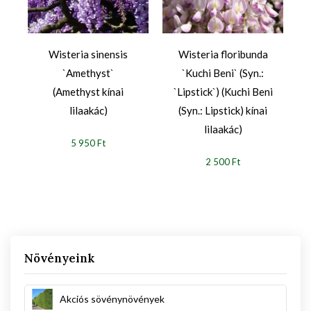
Wisteria sinensis
Wisteria floribunda
`Amethyst`
`Kuchi Beni` (Syn.:
(Amethyst kínai
`Lipstick`) (Kuchi Beni
lilaakác)
(Syn.: Lipstick) kínai
lilaakác)
5 950 Ft
2 500 Ft
Növényeink
Akciós sövénynövények