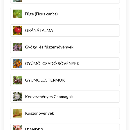
Füge (Ficus carica)
GRÁNÁTALMA
Gyógy- és fűszernövények
GYÜMÖLCSADÓ SÖVÉNYEK
GYÜMÖLCSTERMŐK
Kedvezményes Csomagok
Kúszónövények
LEANDER