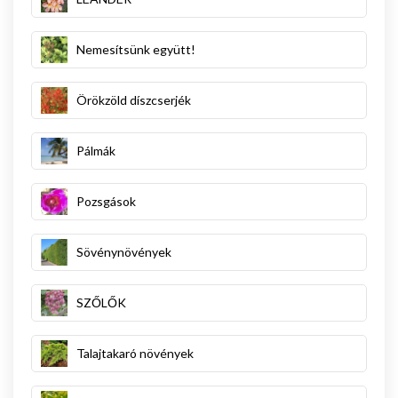
Nemesítsünk együtt!
Örökzöld díszcserjék
Pálmák
Pozsgások
Sövénynövények
SZŐLŐK
Talajtakaró növények