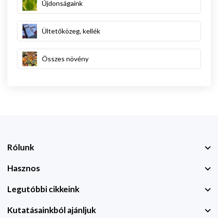
Újdonságaink
Ültetőközeg, kellék
Összes növény
Rólunk
Hasznos
Legutóbbi cikkeink
Kutatásainkból ajánljuk