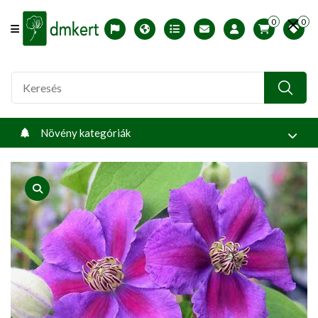
0
0
Offcanvas Menu Open
English version
Télállósági zónák
Nyomtatható ABC árjegyzék
Profilom
Növény kategóriák
product view