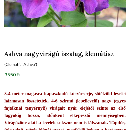
Ashva nagyvirágú iszalag, klemátisz
(Clematis `Ashva`)
3 950 Ft
3-4 méter magasra kapaszkodó kúszócserje, sötétzöld levelei
hármasan összetettek. 4-6 szirmú (lepellevelű) nagy (egyes
fajtáknál tenyérnyi!) virágait nyár elejétől szinte az első
fagyokig hozza, időnként elképesztő mennyiségben.
Virágözöne alatt a levelek sokszor nem is látszanak. Tápdús,
üde talajt, párás klímát szeret, megfelelő helyen a kert pazar