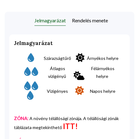
Jelmagyarázat
Rendelés menete
Jelmagyarázat
Szárazságtűrő
Árnyékos helyre
Átlagos
Félárnyékos
vízigényű
helyre
Vízigényes
Napos helyre
ZÓNA:
A növény télállósági zónája. A télállósági zónák
ITT!
táblázata megtekinthető