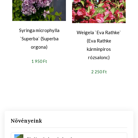
Syringa microphylla
Weigela `Eva Rathke`
`Superba` (Superba
(Eva Rathke
orgona)
kárminpiros
rózsalonc)
1 950 Ft
2 250 Ft
Növényeink