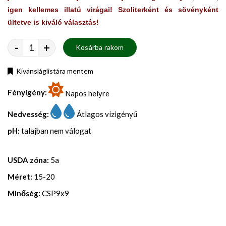
igen kellemes illatú virágai! Szoliterként és sövényként
ültetve is kiváló választás!
-
+
Kosárba rakom
Kívánsláglistára mentem
Fényigény:
Napos helyre
Nedvesség:
Átlagos vízigényű
pH:
talajban nem válogat
USDA zóna:
5a
Méret:
15-20
Minőség:
CSP9x9