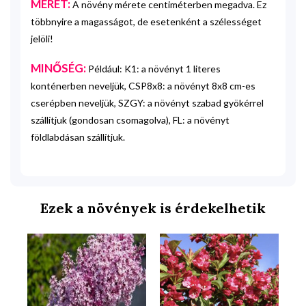
MÉRET:
A növény mérete centiméterben megadva. Ez
többnyire a magasságot, de esetenként a szélességet
jelöli!
MINŐSÉG:
Például: K1: a növényt 1 literes
konténerben neveljük, CSP8x8: a növényt 8x8 cm-es
cserépben neveljük, SZGY: a növényt szabad gyökérrel
szállítjuk (gondosan csomagolva), FL: a növényt
földlabdásan szállítjuk.
Ezek a növények is érdekelhetik