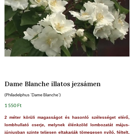
Dame Blanche illatos jezsámen
(Philadelphus `Dame Blanche`)
1 550 Ft
2 méter körüli magasságot és hasonló szélességet elérő,
lombhullató cserje, melynek élénkzöld lombozatát május-
júniusban szinte teljesen eltakarják tömegesen nyíló, féltelt,