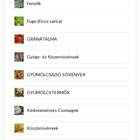
Fenyők
Füge (Ficus carica)
GRÁNÁTALMA
Gyógy- és fűszernövények
GYÜMÖLCSADÓ SÖVÉNYEK
GYÜMÖLCSTERMŐK
Kedvezményes Csomagok
Kúszónövények