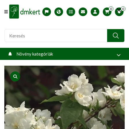
0
0
Offcanvas Menu Open
English version
Télállósági zónák
Nyomtatható ABC árjegyzék
Profilom
Növény kategóriák
product view