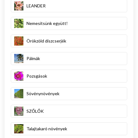
LEANDER
Nemesítsünk együtt!
Örökzöld díszcserjék
Pálmák
Pozsgások
Sövénynövények
SZŐLŐK
Talajtakaró növények