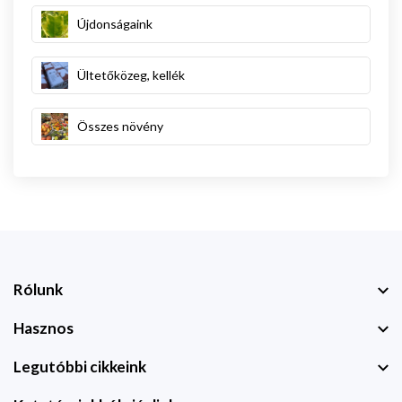
Újdonságaink
Ültetőközeg, kellék
Összes növény
Rólunk
Hasznos
Legutóbbi cikkeink