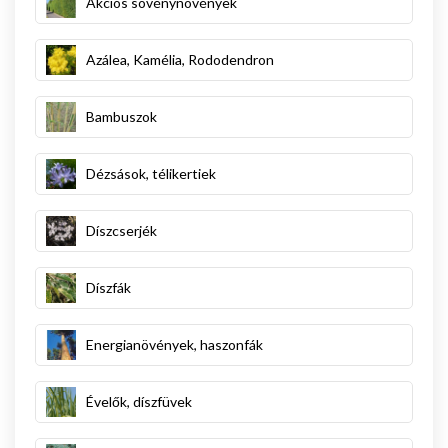
Akciós sövénynövények
Azálea, Kamélia, Rododendron
Bambuszok
Dézsások, télikertiek
Díszcserjék
Díszfák
Energianövények, haszonfák
Évelők, díszfüvek