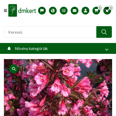
0
0
Offcanvas Menu Open
English version
Télállósági zónák
Nyomtatható ABC árjegyzék
Profilom
Növény kategóriák
product view