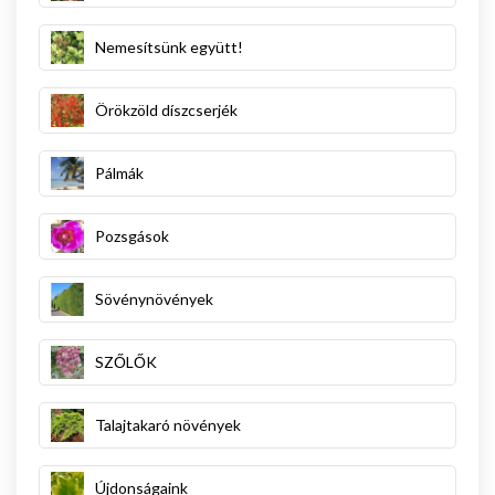
Nemesítsünk együtt!
Örökzöld díszcserjék
Pálmák
Pozsgások
Sövénynövények
SZŐLŐK
Talajtakaró növények
Újdonságaink