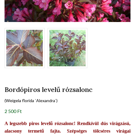
Bordópiros levelű rózsalonc
(Weigela florida `Alexandra`)
2 500 Ft
A legszebb piros levelű rózsalonc! Rendkívül dús virágzású,
alacsony termetű fajta. Szépséges tölcséres virágai