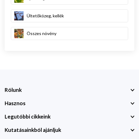
Ültetőközeg, kellék
Összes növény
Rólunk
Hasznos
Legutóbbi cikkeink
Kutatásainkból ajánljuk