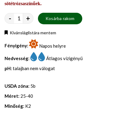
sötétrózsaszínűek.
-
+
Kosárba rakom
Kívánsláglistára mentem
Fényigény:
Napos helyre
Nedvesség:
Átlagos vízigényű
pH:
talajban nem válogat
USDA zóna:
5b
Méret:
25-40
Minőség:
K2