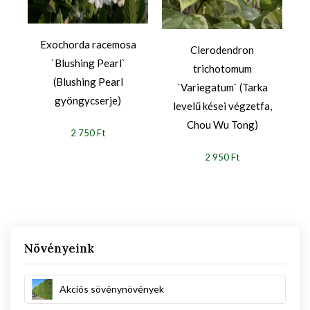
Exochorda racemosa
Clerodendron
`Blushing Pearl`
trichotomum
(Blushing Pearl
`Variegatum` (Tarka
gyöngycserje)
levelű kései végzetfa,
Chou Wu Tong)
2 750 Ft
2 950 Ft
Növényeink
Akciós sövénynövények