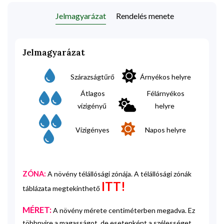
Jelmagyarázat
Rendelés menete
Jelmagyarázat
Szárazságtűrő
Árnyékos helyre
Átlagos
Félárnyékos
vízigényű
helyre
Vízigényes
Napos helyre
ZÓNA:
A növény télállósági zónája. A télállósági zónák
ITT!
táblázata megtekinthető
MÉRET:
A növény mérete centiméterben megadva. Ez
többnyire a magasságot, de esetenként a szélességet