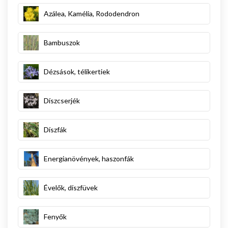
Azálea, Kamélia, Rododendron
Bambuszok
Dézsások, télikertiek
Díszcserjék
Díszfák
Energianövények, haszonfák
Évelők, díszfüvek
Fenyők