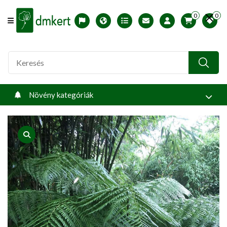
0
0
Offcanvas Menu Open
English version
Télállósági zónák
Nyomtatható ABC árjegyzék
Profilom
Növény kategóriák
product view