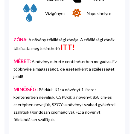
Vízigényes
Napos helyre
ZÓNA:
A növény télállósági zónája. A télállósági zónák
ITT!
táblázata megtekinthető
MÉRET:
A növény mérete centiméterben megadva. Ez
többnyire a magasságot, de esetenként a szélességet
jelöli!
MINŐSÉG:
Például: K1: a növényt 1 literes
konténerben neveljük, CSP8x8: a növényt 8x8 cm-es
cserépben neveljük, SZGY: a növényt szabad gyökérrel
szállítjuk (gondosan csomagolva), FL: a növényt
földlabdásan szállítjuk.