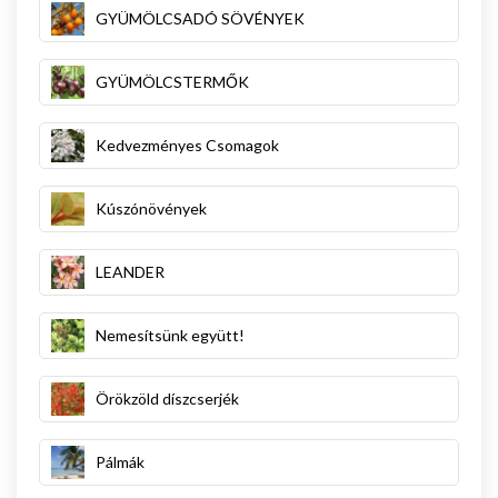
GYÜMÖLCSADÓ SÖVÉNYEK
GYÜMÖLCSTERMŐK
Kedvezményes Csomagok
Kúszónövények
LEANDER
Nemesítsünk együtt!
Örökzöld díszcserjék
Pálmák