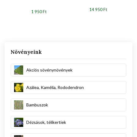
14 950 Ft
1 950 Ft
Növényeink
Akciós sövénynövények
Azálea, Kamélia, Rododendron
Bambuszok
Dézsások, télikertiek