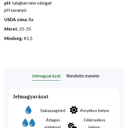
pH:
talajban nem válogat
pH savanyú
USDA zóna:
8a
Méret:
25-35
Minőség:
K1,5
Jelmagyarázat
Rendelés menete
Jelmagyarázat
Szárazságtűrő
Árnyékos helyre
Átlagos
Félárnyékos
vízigényű
helyre