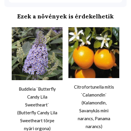
Ezek a növények is érdekelhetik
a
Citrofortunella mitis
Buddleia `Butterfly
`Calamondin`
Candy Lila
(Kalamondin,
Sweetheart`
Savanykás mini
(Butterfly Candy Lila
narancs, Panama
Sweetheart törpe
narancs)
nyári orgona)