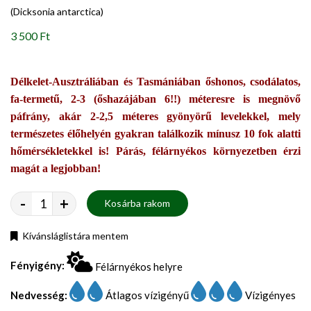
(Dicksonia antarctica)
3 500 Ft
Délkelet-Ausztráliában és Tasmániában őshonos, csodálatos,
fa-termetű, 2-3 (őshazájában 6!!) méteresre is megnövő
páfrány, akár 2-2,5 méteres gyönyörű levelekkel, mely
természetes élőhelyén gyakran találkozik mínusz 10 fok alatti
hőmérsékletekkel is! Párás, félárnyékos környezetben érzi
magát a legjobban!
-
+
Kosárba rakom
Kívánsláglistára mentem
Fényigény:
Félárnyékos helyre
Nedvesség:
Átlagos vízigényű
Vízigényes