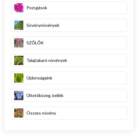
Pozsgások
Sövénynövények
SZŐLŐK
Talajtakaró növények
Újdonságaink
Ültetőközeg, kellék
Összes növény