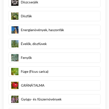
Díszcserjék
Díszfák
Energianövények, haszonfák
Évelők, díszfüvek
Fenyők
Füge (Ficus carica)
GRÁNÁTALMA
Gyógy- és fűszernövények