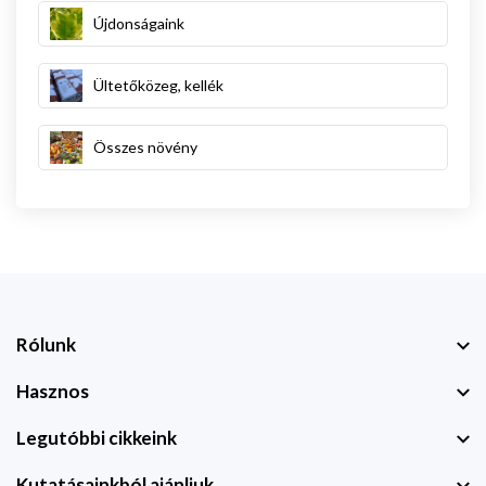
Újdonságaink
Ültetőközeg, kellék
Összes növény
Rólunk
Hasznos
Legutóbbi cikkeink
Kutatásainkból ajánljuk