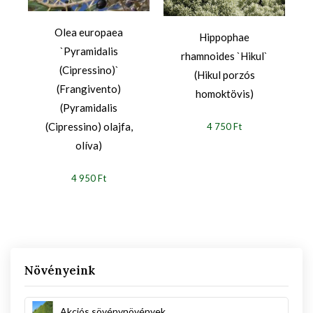
Olea europaea
Hippophae
`Pyramidalis
rhamnoides `Hikul`
(Cipressino)`
(Hikul porzós
(Frangivento)
homoktövis)
(Pyramidalis
(Cipressino) olajfa,
4 750 Ft
olíva)
4 950 Ft
Növényeink
Akciós sövénynövények