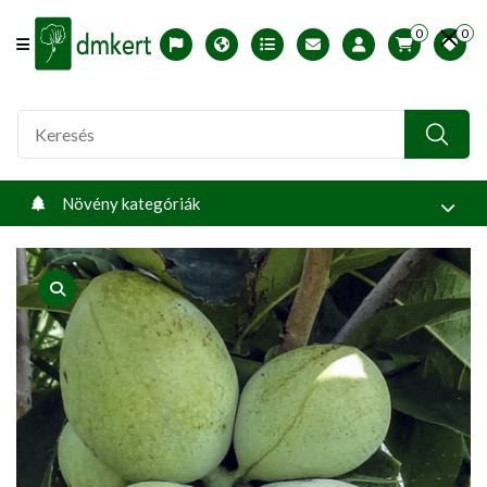
0
0
Offcanvas Menu Open
English version
Télállósági zónák
Nyomtatható ABC árjegyzék
Profilom
Növény kategóriák
product view