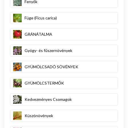
Fenyők
Füge (Ficus carica)
GRÁNÁTALMA
Gyógy- és fűszernövények
GYÜMÖLCSADÓ SÖVÉNYEK
GYÜMÖLCSTERMŐK
Kedvezményes Csomagok
Kúszónövények