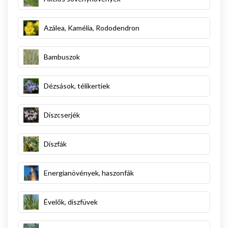
Azálea, Kamélia, Rododendron
Bambuszok
Dézsások, télikertiek
Díszcserjék
Díszfák
Energianövények, haszonfák
Évelők, díszfüvek