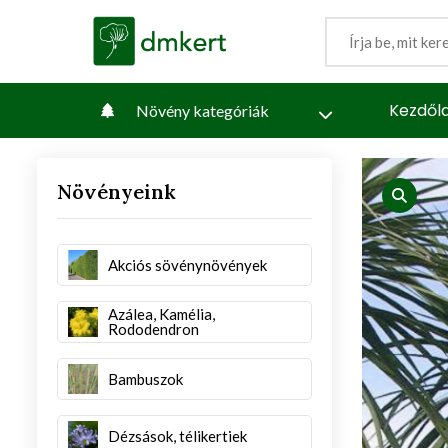
Kezdől
Növény kategóriák
Növényeink
iew
produc
Akciós sövénynövények
Azálea, Kamélia,
Rododendron
Bambuszok
Dézsások, télikertiek