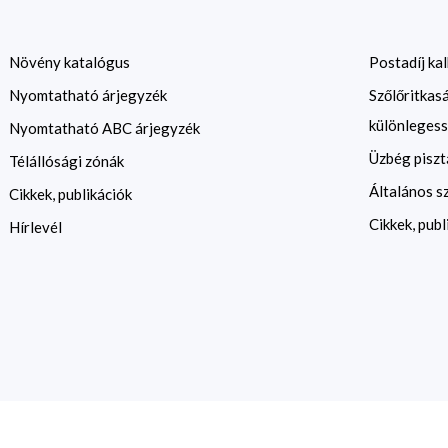
Növény katalógus
Postadíj kal
Nyomtatható árjegyzék
Szőlőritkas
különlegess
Nyomtatható ABC árjegyzék
Üzbég piszt
Télállósági zónák
Általános s
Cikkek, publikációk
Cikkek, publ
Hírlevél