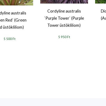
Cordyline australis
Di
yline australis
`Purple Tower` (Purple
(A
en Red` (Green
Tower üstökliliom)
d üstökliliom)
5 950 Ft
5 500 Ft