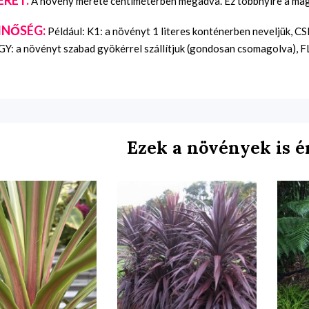
A növény mérete centiméterben megadva. Ez többnyire a maga
INŐSÉG:
Például: K1: a növényt 1 literes konténerben neveljük, C
Y: a növényt szabad gyökérrel szállítjuk (gondosan csomagolva), FL:
Ezek a növények is é