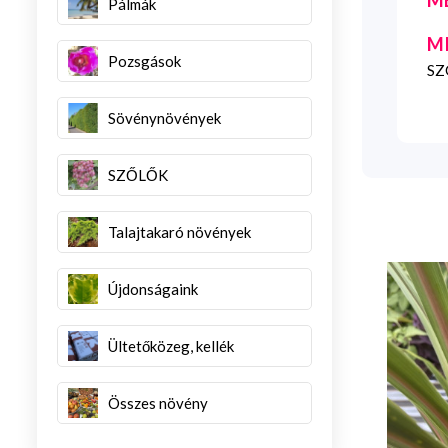
Pálmák
M
Pozsgások
SZG
Sövénynövények
SZŐLŐK
Talajtakaró növények
Újdonságaink
Ültetőközeg, kellék
Összes növény