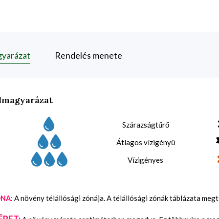
gyarázat
Rendelés menete
lmagyarázat
Szárazságtűrő
Átlagos vízigényű
Vízigényes
A növény télállósági zónája. A télállósági zónák táblázata meg
NA:
ÉRET: