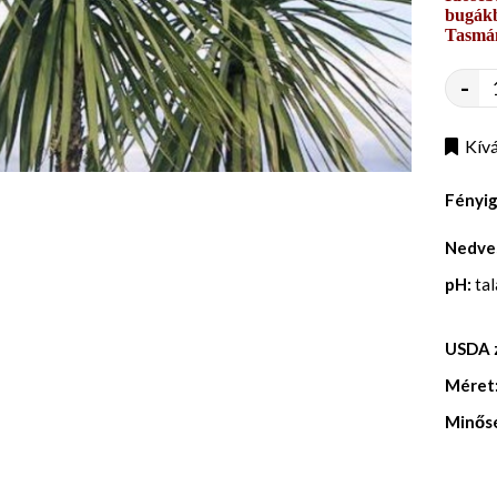
bugákb
Tasmán
-
Kívá
Fényi
Nedve
pH:
ta
USDA 
Méret
Minős