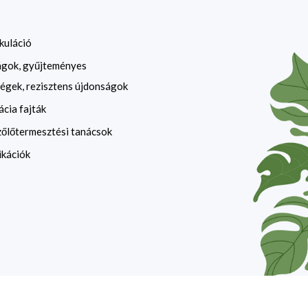
kuláció
ágok, gyűjteményes
égek, rezisztens újdonságok
ácia fajták
zőlőtermesztési tanácsok
ikációk