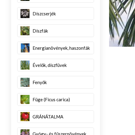
Díszcserjék
Díszfák
Energianövények, haszonfák
Évelők, díszfüvek
Fenyők
Füge (Ficus carica)
GRÁNÁTALMA
Gyógy- és fűszernövények