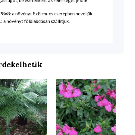
sságot, de esetenként a szélességet jelöli!
SP8x8: a növényt 8x8 cm-es cserépben neveljük,
 a növényt földlabdásan szállítjuk.
rdekelhetik