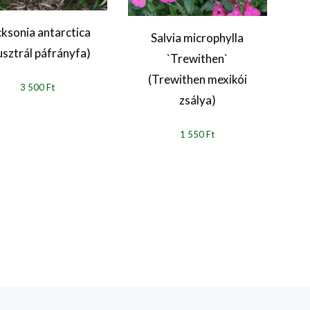
cksonia antarctica
Salvia microphylla
usztrál páfrányfa)
`Trewithen`
(Trewithen mexikói
3 500 Ft
zsálya)
1 550 Ft