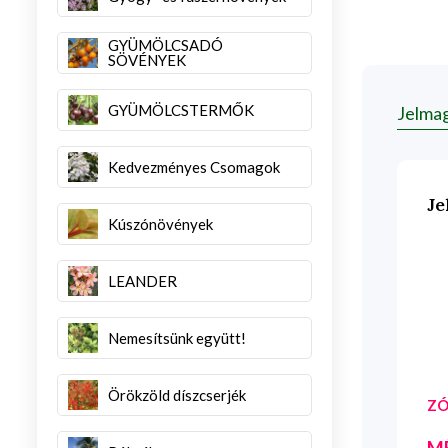
GYÜMÖLCSADÓ
SÖVÉNYEK
GYÜMÖLCSTERMŐK
Jelma
Kedvezményes Csomagok
Je
Kúszónövények
LEANDER
Nemesítsünk együtt!
Örökzöld díszcserjék
ZÓ
M