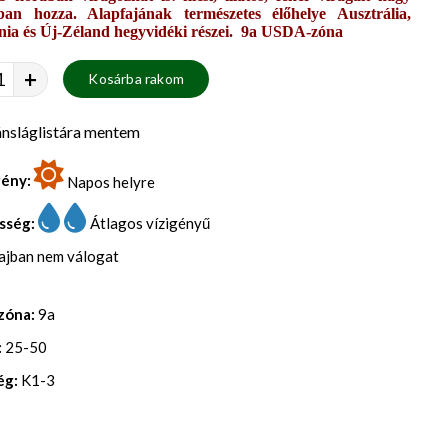
an hozza. Alapfajának természetes élőhelye Ausztrália,
ia és Új-Zéland hegyvidéki részei. 9a USDA-zóna
+
Kosárba rakom
nsláglistára mentem
gény:
Napos helyre
sség:
Átlagos vízigényű
lajban nem válogat
zóna:
9a
:
25-50
ég:
K1-3