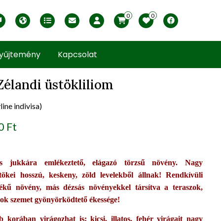
0
0
English version
Télállósági zónák
Nyomtatható ABC árjegyzék
Profilom
Facebook
yűjtemény
Kapcsolat
Zélandi üstökliliom
ine indivisa)
uct view
0 Ft
es jukkára emlékeztető, elágazó törzsű növény. Nagy
stökei hosszú, keskeny, zöld levelekből állnak! Rendkívüli
tékű növény, más dézsás növényekkel társítva a teraszok,
ok szemet gyönyörködtető ékessége!
b korában virágozhat is: kicsi, illatos, fehér virágait nagy