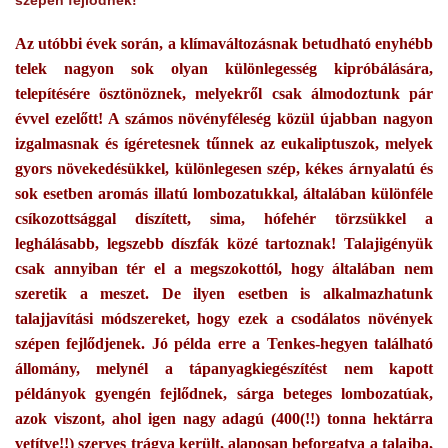
szépen fejlődnek!
Az utóbbi évek során, a klímaváltozásnak betudható enyhébb
telek nagyon sok olyan különlegesség kipróbálására,
telepítésére ösztönöznek, melyekről csak álmodoztunk pár
évvel ezelőtt! A számos növényféleség közül újabban nagyon
izgalmasnak és ígéretesnek tűnnek az eukaliptuszok, melyek
gyors növekedésükkel, különlegesen szép, kékes árnyalatú és
sok esetben aromás illatú lombozatukkal, általában különféle
csíkozottsággal díszített, sima, hófehér törzsükkel a
leghálásabb, legszebb díszfák közé tartoznak! Talajigényük
csak annyiban tér el a megszokottól, hogy általában nem
szeretik a meszet. De ilyen esetben is alkalmazhatunk
talajjavítási módszereket, hogy ezek a csodálatos növények
szépen fejlődjenek. Jó példa erre a Tenkes-hegyen található
állomány, melynél a tápanyagkiegészítést nem kapott
példányok gyengén fejlődnek, sárga beteges lombozatúak,
azok viszont, ahol igen nagy adagú (400(!!) tonna hektárra
vetítve!!) szerves trágya került, alaposan beforgatva a talajba,