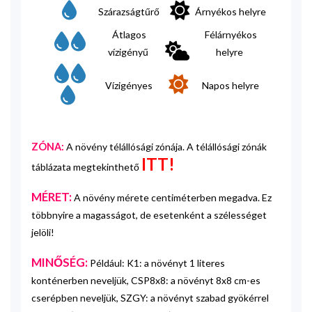
Szárazságtűrő
Árnyékos helyre
Átlagos
Félárnyékos
vízigényű
helyre
Vízigényes
Napos helyre
ZÓNA:
A növény télállósági zónája. A télállósági zónák
ITT!
táblázata megtekinthető
MÉRET:
A növény mérete centiméterben megadva. Ez
többnyire a magasságot, de esetenként a szélességet
jelöli!
MINŐSÉG:
Például: K1: a növényt 1 literes
konténerben neveljük, CSP8x8: a növényt 8x8 cm-es
cserépben neveljük, SZGY: a növényt szabad gyökérrel