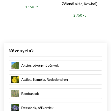
Zélandi akác, Kowhai)
1 150 Ft
2 750 Ft
Növényeink
Akciós sövénynövények
Azálea, Kamélia, Rododendron
Bambuszok
Dézsások, télikertiek