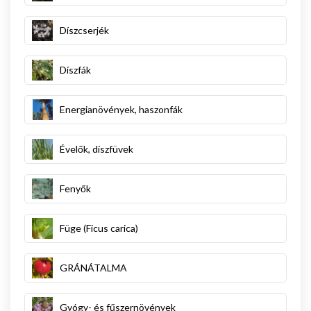
Díszcserjék
Díszfák
Energianövények, haszonfák
Évelők, díszfüvek
Fenyők
Füge (Ficus carica)
GRÁNÁTALMA
Gyógy- és fűszernövények