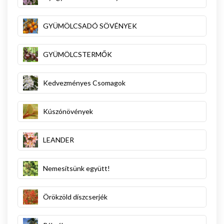
GYÜMÖLCSADÓ SÖVÉNYEK
GYÜMÖLCSTERMŐK
Kedvezményes Csomagok
Kúszónövények
LEANDER
Nemesítsünk együtt!
Örökzöld díszcserjék