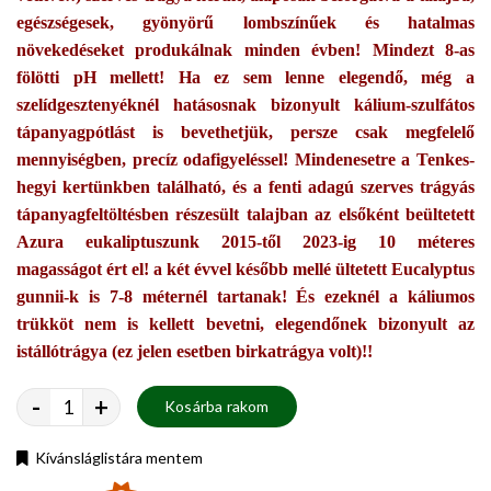
egészségesek, gyönyörű lombszínűek és hatalmas
növekedéseket produkálnak minden évben! Mindezt 8-as
fölötti pH mellett! Ha ez sem lenne elegendő, még a
szelídgesztenyéknél hatásosnak bizonyult kálium-szulfátos
tápanyagpótlást is bevethetjük, persze csak megfelelő
mennyiségben, precíz odafigyeléssel! Mindenesetre a Tenkes-
hegyi kertünkben található, és a fenti adagú szerves trágyás
tápanyagfeltöltésben részesült talajban az elsőként beültetett
Azura eukaliptuszunk 2015-től 2023-ig 10 méteres
magasságot ért el! a két évvel később mellé ültetett Eucalyptus
gunnii-k is 7-8 méternél tartanak! És ezeknél a káliumos
trükköt nem is kellett bevetni, elegendőnek bizonyult az
istállótrágya (ez jelen esetben birkatrágya volt)!!
-
+
Kosárba rakom
Kívánsláglistára mentem