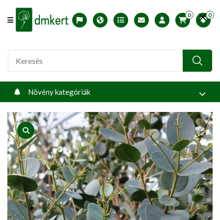
0
0
Offcanvas Menu Open
English version
Télállósági zónák
Nyomtatható ABC árjegyzék
Profilom
Növény kategóriák
product view