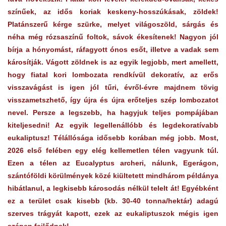
színűek, az idős koriak keskeny-hosszúkásak, zöldek!
Platánszerű kérge szürke, melyet világoszöld, sárgás és
néha még rózsaszínű foltok, sávok ékesítenek! Nagyon jól
bírja a hónyomást, ráfagyott ónos esőt, illetve a vadak sem
károsítják. Vágott zöldnek is az egyik legjobb, mert amellett,
hogy fiatal kori lombozata rendkívül dekoratív, az erős
visszavágást is igen jól tűri, évről-évre majdnem tövig
visszametszhető, így újra és újra erőteljes szép lombozatot
nevel. Persze a legszebb, ha hagyjuk teljes pompájában
kiteljesedni! Az egyik legellenállóbb és legdekoratívabb
eukaliptusz! Télállósága idősebb korában még jobb. Most,
2026 első felében egy elég kellemetlen télen vagyunk túl.
Ezen a télen az Eucalyptus archeri, nálunk, Egerágon,
szántóföldi körülmények közé kiültetett mindhárom példánya
hibátlanul, a legkisebb károsodás nélkül telelt át! Egyébként
ez a terület csak kisebb (kb. 30-40 tonna/hektár) adagú
szerves trágyát kapott, ezek az eukaliptuszok mégis igen