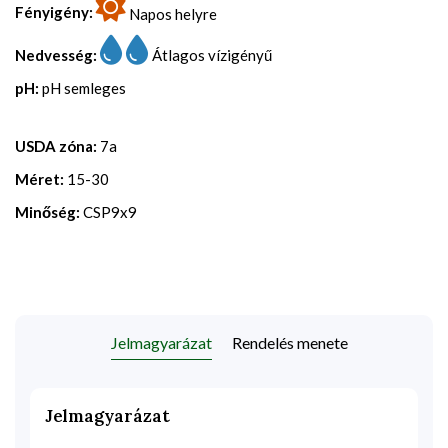
Fényigény:
Napos helyre
Nedvesség:
Átlagos vízigényű
pH:
pH semleges
USDA zóna:
7a
Méret:
15-30
Minőség:
CSP9x9
Jelmagyarázat
Rendelés menete
Jelmagyarázat