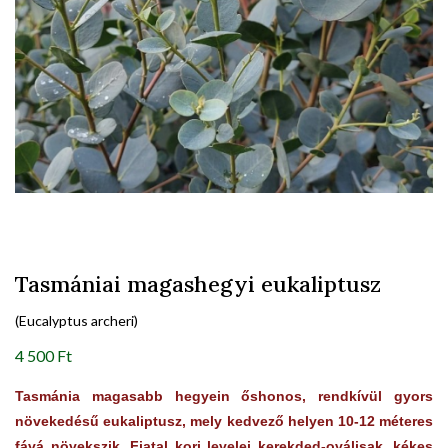
Tasmániai magashegyi eukaliptusz
(Eucalyptus archeri)
4 500 Ft
Tasmánia magasabb hegyein őshonos, rendkívül gyors
növekedésű eukaliptusz, mely kedvező helyen 10-12 méteres
fává növekszik. Fiatal kori levelei kerekded-oválisak, kékes