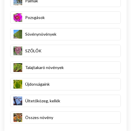
Pálmák
Pozsgások
Sövénynövények
SZŐLŐK
Talajtakaró növények
Újdonságaink
Ültetőközeg, kellék
Összes növény