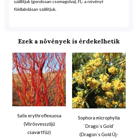
szállítjuk (gondosan csomagolva), FL: a növényt
földlabdásan szállítjuk.
Ezek a növények is érdekelhetik
s
Salix erythroflexuosa
Sophora microphylla
(Vörösvesszőjű
`Drago`s Gold`
csavartfűz)
(Dragon`s Gold Új-