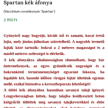
Spartan kék áfonya
(Vaccinium corymbosum `Spartan`)
2 950 Ft
Gyönyörű nagy bogyójú, kiváló ízű és zamatú, korai érésű
fajta, mely június-júliusban szüretelhető. A nagyobb termetű
fajták közé tartozik: bokrai a 2 méteres magasságot és a
másfél méteres szélességet is elérhetik.
A kék áfonyákra általánosságban elmondható, hogy bár
öntermékenyek, az egyes gyümölcsök nagyságát és a
bokronkénti termésmennyiséget egyaránt fokozza, ha
legalább két, hasonló időben virágzó fajtát ültetünk egymás
mellé, ezáltal biztosítva a keresztbeporzás lehetőségét!
A többi kék áfonyához hasonlóan savanyú talajt igényel.
Lengyelországban láttuk, hogy talajba lesüllyesztett beton
kútgyűrűt töltöttek meg savanyú talajkeverékkel és ebbe