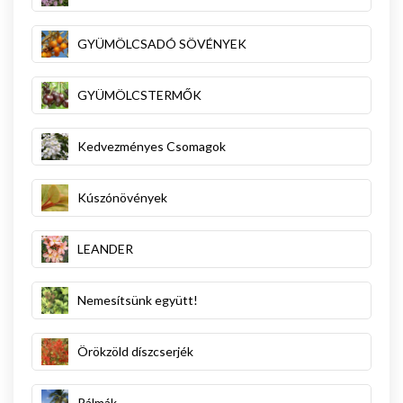
GYÜMÖLCSADÓ SÖVÉNYEK
GYÜMÖLCSTERMŐK
Kedvezményes Csomagok
Kúszónövények
LEANDER
Nemesítsünk együtt!
Örökzöld díszcserjék
Pálmák