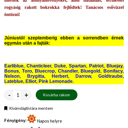
ültették az áfonyanövényeket, ahol hatalmas, terméssel
rogyásig rakott bokrokká fejlődtek! Tanácsos esővízzel
öntözni!
Júniustól szeptemberig ebben a sorrendben érnek
egymás után a fajták:
Earliblue, Chanticleer, Duke, Spartan, Patriot, Bluejay,
Bonus, Toro, Bluecrop, Chandler, Bluegold, Bonifacy,
Nelson, Brygitta, Herbert, Darrow, Goldtraube,
Lateblue, Elliot, Pink Lemonade.
-
+
Kosárba rakom
Kívánsláglistára mentem
Fényigény:
Napos helyre