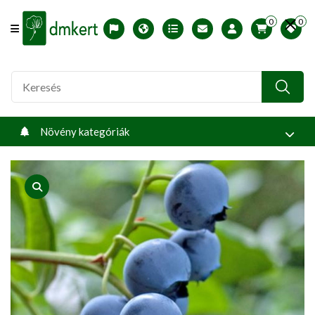
0
0
Offcanvas Menu Open
English version
Télállósági zónák
Nyomtatható ABC árjegyzék
Profilom
Növény kategóriák
product view