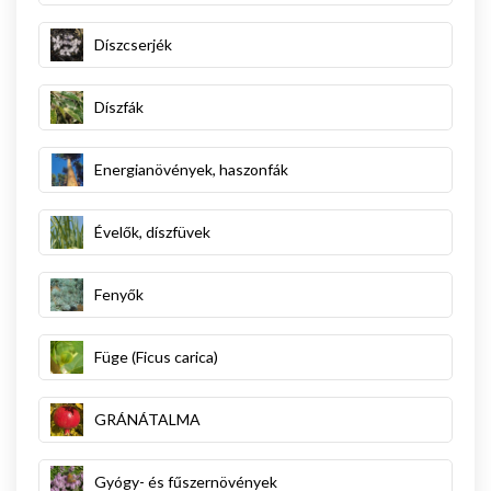
Díszcserjék
Díszfák
Energianövények, haszonfák
Évelők, díszfüvek
Fenyők
Füge (Ficus carica)
GRÁNÁTALMA
Gyógy- és fűszernövények