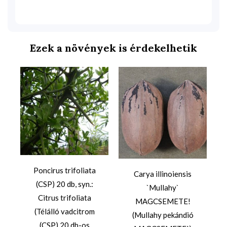
Ezek a növények is érdekelhetik
Poncirus trifoliata
Carya illinoiensis
(CSP) 20 db, syn.:
`Mullahy`
Citrus trifoliata
MAGCSEMETE!
(Télálló vadcitrom
(Mullahy pekándió
(CSP) 20 db-os