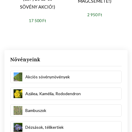
MAGCSEMETE!)
SÖVÉNY AKCIÓ!)
2 950 Ft
17 500 Ft
Növényeink
Akciós sövénynövények
Azálea, Kamélia, Rododendron
Bambuszok
Dézsások, télikertiek