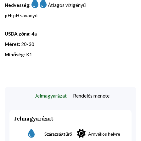
Nedvesség:
Átlagos vízigényű
pH:
pH savanyú
USDA zóna:
4a
Méret:
20-30
Minőség:
K1
Jelmagyarázat
Rendelés menete
Jelmagyarázat
Szárazságtűrő
Árnyékos helyre