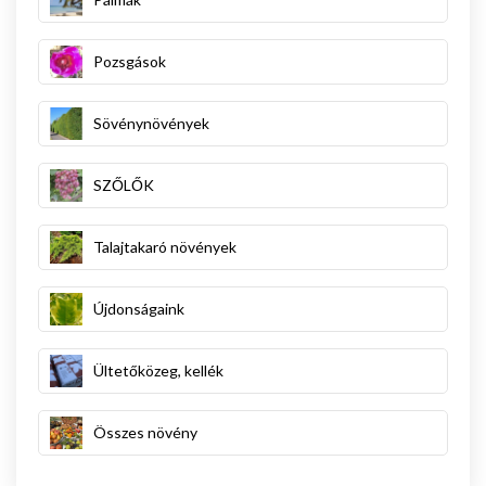
Pozsgások
Sövénynövények
SZŐLŐK
Talajtakaró növények
Újdonságaink
Ültetőközeg, kellék
Összes növény