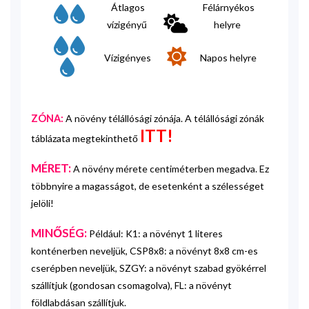
Átlagos
Félárnyékos
vízigényű
helyre
Vízigényes
Napos helyre
ZÓNA:
A növény télállósági zónája. A télállósági zónák
ITT!
táblázata megtekinthető
MÉRET:
A növény mérete centiméterben megadva. Ez
többnyire a magasságot, de esetenként a szélességet
jelöli!
MINŐSÉG:
Például: K1: a növényt 1 literes
konténerben neveljük, CSP8x8: a növényt 8x8 cm-es
cserépben neveljük, SZGY: a növényt szabad gyökérrel
szállítjuk (gondosan csomagolva), FL: a növényt
földlabdásan szállítjuk.