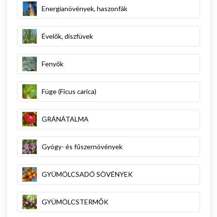
Energianövények, haszonfák
Évelők, díszfüvek
Fenyők
Füge (Ficus carica)
GRÁNÁTALMA
Gyógy- és fűszernövények
GYÜMÖLCSADÓ SÖVÉNYEK
GYÜMÖLCSTERMŐK