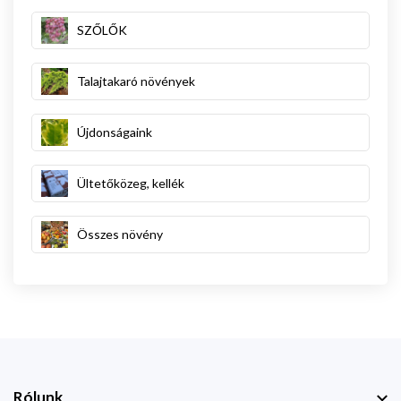
SZŐLŐK
Talajtakaró növények
Újdonságaink
Ültetőközeg, kellék
Összes növény
Rólunk