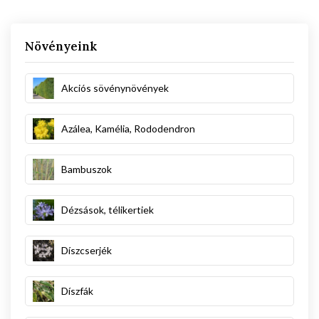
Növényeink
Akciós sövénynövények
Azálea, Kamélia, Rododendron
Bambuszok
Dézsások, télikertiek
Díszcserjék
Díszfák