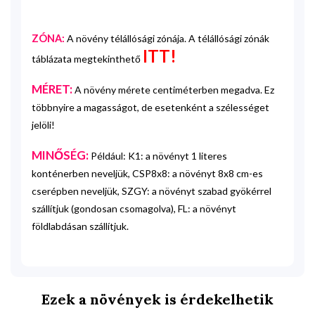
ZÓNA:
A növény télállósági zónája. A télállósági zónák
ITT!
táblázata megtekinthető
MÉRET:
A növény mérete centiméterben megadva. Ez
többnyire a magasságot, de esetenként a szélességet
jelöli!
MINŐSÉG:
Például: K1: a növényt 1 literes
konténerben neveljük, CSP8x8: a növényt 8x8 cm-es
cserépben neveljük, SZGY: a növényt szabad gyökérrel
szállítjuk (gondosan csomagolva), FL: a növényt
földlabdásan szállítjuk.
Ezek a növények is érdekelhetik