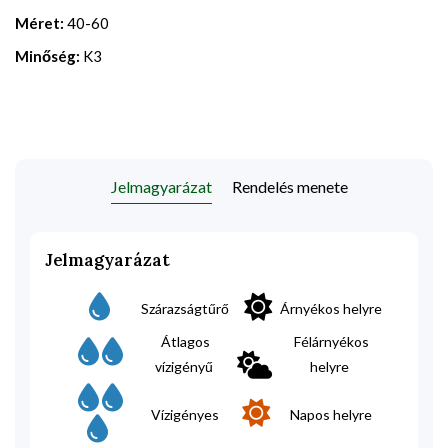
Méret:
40-60
Minőség:
K3
Jelmagyarázat
Rendelés menete
Jelmagyarázat
Szárazságtűrő
Árnyékos helyre
Átlagos
Félárnyékos
vízigényű
helyre
Vízigényes
Napos helyre