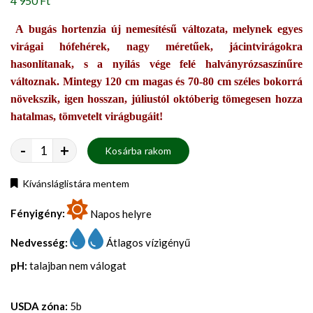
4 950 Ft
A bugás hortenzia új nemesítésű változata, melynek egyes
virágai hófehérek, nagy méretűek, jácintvirágokra
hasonlítanak, s a nyílás vége felé halványrózsaszínűre
változnak. Mintegy 120 cm magas és 70-80 cm széles bokorrá
növekszik, igen hosszan, júliustól októberig tömegesen hozza
hatalmas, tömvetelt virágbugáit!
-
+
Kosárba rakom
Kívánsláglistára mentem
Fényigény:
Napos helyre
Nedvesség:
Átlagos vízigényű
pH:
talajban nem válogat
USDA zóna:
5b