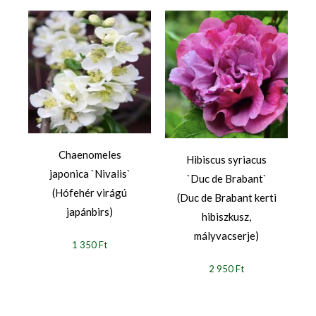
Chaenomeles
Hibiscus syriacus
japonica `Nivalis`
`Duc de Brabant`
(Hófehér virágú
(Duc de Brabant kerti
japánbirs)
hibiszkusz,
mályvacserje)
1 350 Ft
2 950 Ft