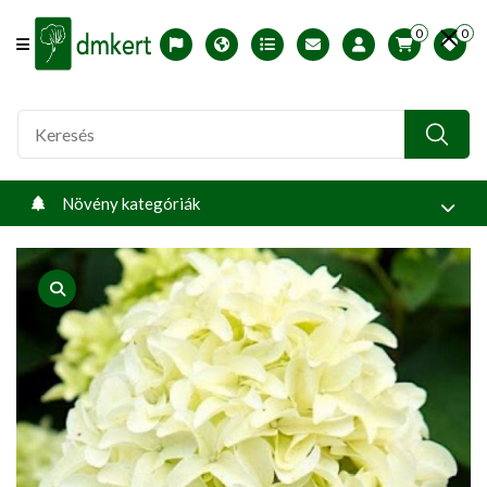
0
0
Offcanvas Menu Open
English version
Télállósági zónák
Nyomtatható ABC árjegyzék
Profilom
Növény kategóriák
product view