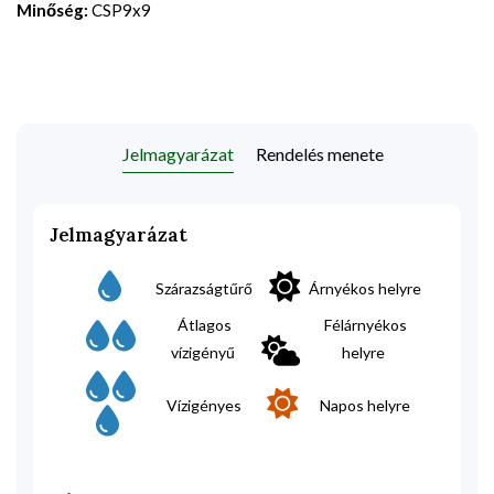
Minőség:
CSP9x9
Jelmagyarázat
Rendelés menete
Jelmagyarázat
Szárazságtűrő
Árnyékos helyre
Átlagos
Félárnyékos
vízigényű
helyre
Vízigényes
Napos helyre