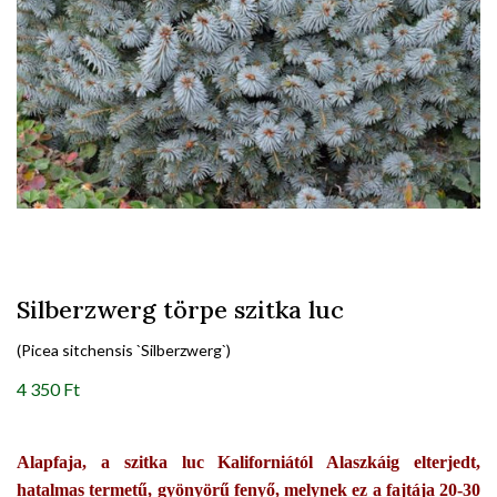
Silberzwerg törpe szitka luc
(Picea sitchensis `Silberzwerg`)
4 350 Ft
Alapfaja, a szitka luc Kaliforniától Alaszkáig elterjedt,
hatalmas termetű, gyönyörű fenyő, melynek ez a fajtája 20-30