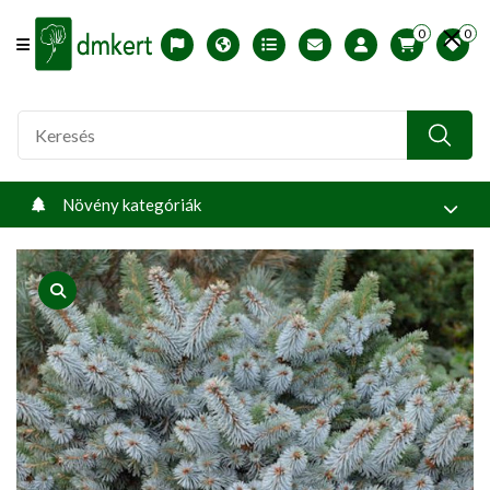
0
0
Offcanvas Menu Open
English version
Télállósági zónák
Nyomtatható ABC árjegyzék
Profilom
Növény kategóriák
product view