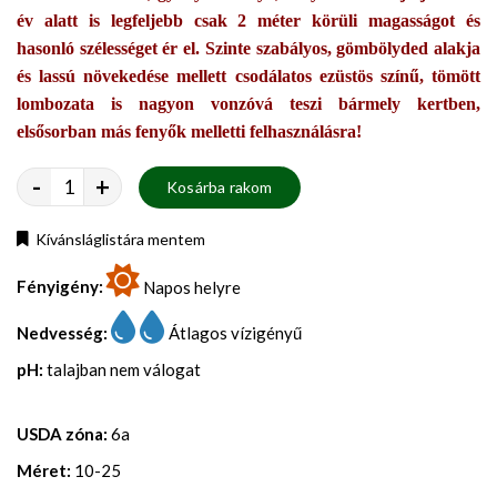
év alatt is legfeljebb csak 2 méter körüli magasságot és
hasonló szélességet ér el. Szinte szabályos, gömbölyded alakja
és lassú növekedése mellett csodálatos ezüstös színű, tömött
lombozata is nagyon vonzóvá teszi bármely kertben,
elsősorban más fenyők melletti felhasználásra!
-
+
Kosárba rakom
Kívánsláglistára mentem
Fényigény:
Napos helyre
Nedvesség:
Átlagos vízigényű
pH:
talajban nem válogat
USDA zóna:
6a
Méret:
10-25