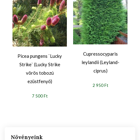
Cupressocyparis
Picea pungens `Lucky
leylandii (Leyland-
Strike` (Lucky Strike
ciprus)
vörös tobozú
ezüstfenyő)
2 950 Ft
7 500 Ft
Növényeink