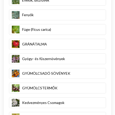
Évelők, díszfüvek
Fenyők
Füge (Ficus carica)
GRÁNÁTALMA
Gyógy- és fűszernövények
GYÜMÖLCSADÓ SÖVÉNYEK
GYÜMÖLCSTERMŐK
Kedvezményes Csomagok