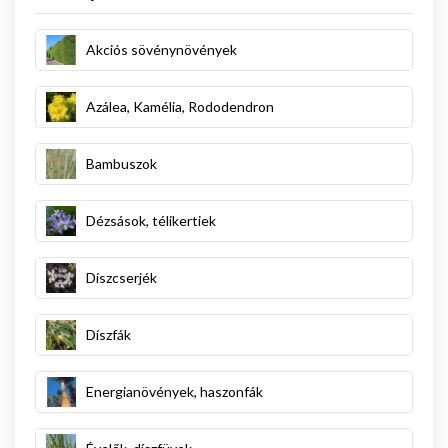
Akciós sövénynövények
Azálea, Kamélia, Rododendron
Bambuszok
Dézsások, télikertiek
Díszcserjék
Díszfák
Energianövények, haszonfák