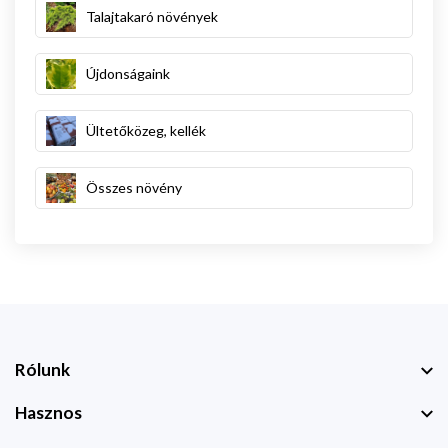
Talajtakaró növények
Újdonságaink
Ültetőközeg, kellék
Összes növény
Rólunk
Hasznos