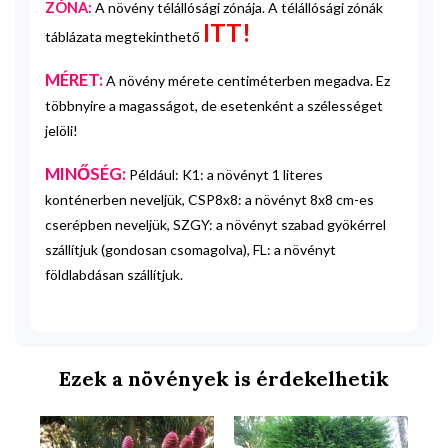
ZÓNA:
A növény télállósági zónája. A télállósági zónák
ITT!
táblázata megtekinthető
MÉRET:
A növény mérete centiméterben megadva. Ez
többnyire a magasságot, de esetenként a szélességet
jelöli!
MINŐSÉG:
Például: K1: a növényt 1 literes
konténerben neveljük, CSP8x8: a növényt 8x8 cm-es
cserépben neveljük, SZGY: a növényt szabad gyökérrel
szállítjuk (gondosan csomagolva), FL: a növényt
földlabdásan szállítjuk.
Ezek a növények is érdekelhetik