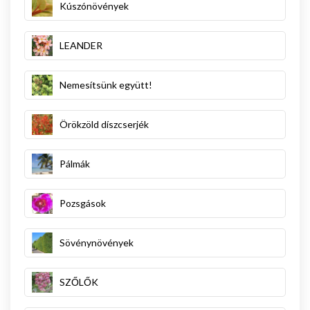
Kúszónövények
LEANDER
Nemesítsünk együtt!
Örökzöld díszcserjék
Pálmák
Pozsgások
Sövénynövények
SZŐLŐK