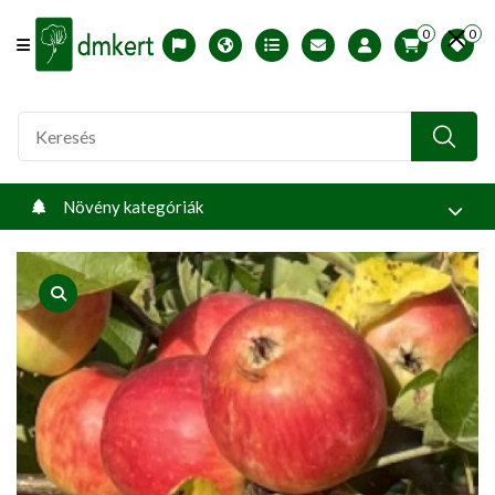
0
0
Offcanvas Menu Open
English version
Télállósági zónák
Nyomtatható ABC árjegyzék
Profilom
Növény kategóriák
product view