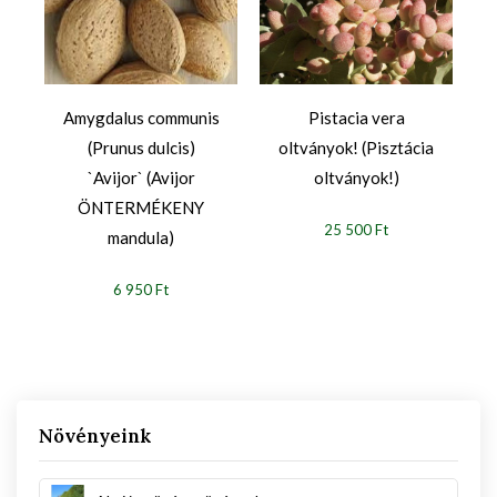
Amygdalus communis
Pistacia vera
(Prunus dulcis)
oltványok! (Pisztácia
`Avijor` (Avijor
oltványok!)
ÖNTERMÉKENY
25 500 Ft
mandula)
6 950 Ft
Növényeink