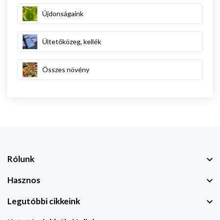
Újdonságaink
Ültetőközeg, kellék
Összes növény
Rólunk
Hasznos
Legutóbbi cikkeink