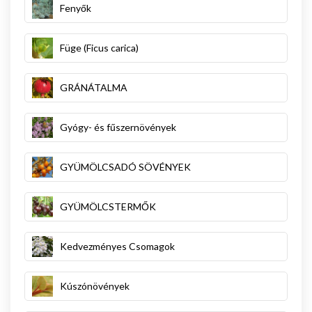
Fenyők
Füge (Ficus carica)
GRÁNÁTALMA
Gyógy- és fűszernövények
GYÜMÖLCSADÓ SÖVÉNYEK
GYÜMÖLCSTERMŐK
Kedvezményes Csomagok
Kúszónövények