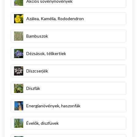
Akciós sövénynövények
Azálea, Kamélia, Rododendron
Bambuszok
Dézsások, télikertiek
Díszcserjék
Díszfák
Energianövények, haszonfák
Évelők, díszfüvek