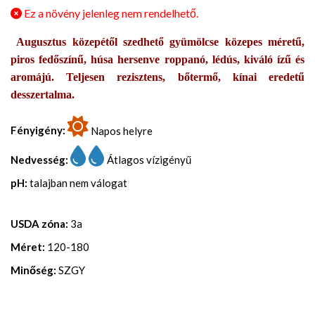
Ez a növény jelenleg nem rendelhető.
Augusztus közepétől szedhető gyümölcse közepes méretű,
piros fedőszínű, húsa hersenve roppanó, lédús, kiváló ízű és
aromájú. Teljesen rezisztens, bőtermő, kínai eredetű
desszertalma.
Fényigény:
Napos helyre
Nedvesség:
Átlagos vízigényű
pH:
talajban nem válogat
USDA zóna:
3a
Méret:
120-180
Minőség:
SZGY