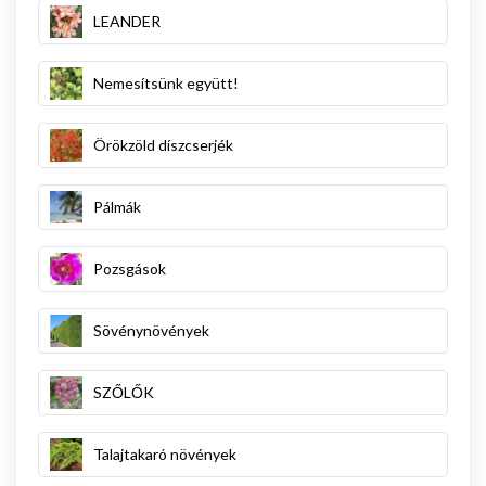
LEANDER
Nemesítsünk együtt!
Örökzöld díszcserjék
Pálmák
Pozsgások
Sövénynövények
SZŐLŐK
Talajtakaró növények