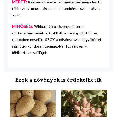
MÉRET:
A növény mérete centiméterben megadva. Ez
többnyire a magasságot, de esetenként a szélességet
jelöli!
MINŐSÉG:
Például: K1: a növényt 1 literes
konténerben neveljük, CSP8x8: a növényt 8x8 cm-es
cserépben neveljük, SZGY: a növényt szabad gyökérrel
szállítjuk (gondosan csomagolva), FL: a növényt
földlabdásan szállítjuk.
Ezek a növények is érdekelhetik