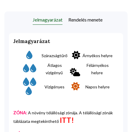
Jelmagyarázat
Rendelés menete
Jelmagyarázat
Szárazságtűrő
Árnyékos helyre
Átlagos
Félárnyékos
vízigényű
helyre
Vízigényes
Napos helyre
ZÓNA:
A növény télállósági zónája. A télállósági zónák
ITT!
táblázata megtekinthető