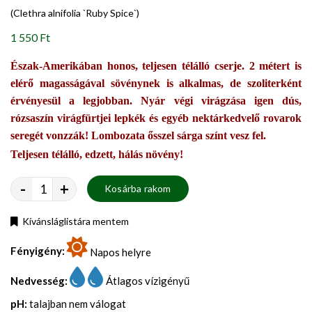
(Clethra alnifolia `Ruby Spice`)
1 550 Ft
Észak-Amerikában honos, teljesen télálló cserje. 2 métert is
elérő magasságával sövénynek is alkalmas, de szoliterként
érvényesül a legjobban. Nyár végi virágzása igen dús,
rózsaszín virágfürtjei lepkék és egyéb nektárkedvelő rovarok
seregét vonzzák! Lombozata ősszel sárga színt vesz fel.
Teljesen télálló, edzett, hálás növény!
-
+
Kosárba rakom
Kívánsláglistára mentem
Fényigény:
Napos helyre
Nedvesség:
Átlagos vízigényű
pH:
talajban nem válogat