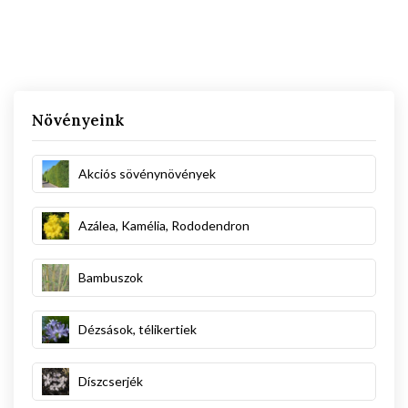
Növényeink
Akciós sövénynövények
Azálea, Kamélia, Rododendron
Bambuszok
Dézsások, télikertiek
Díszcserjék