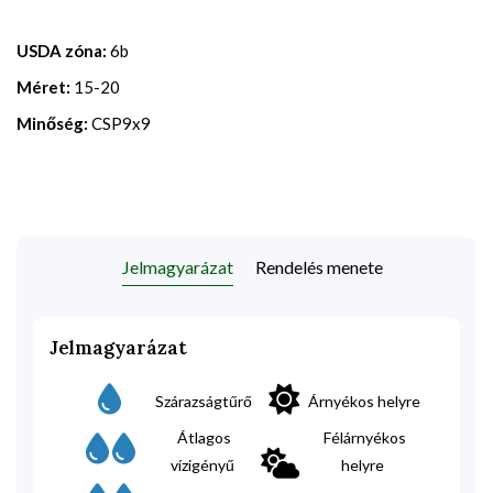
USDA zóna:
6b
Méret:
15-20
Minőség:
CSP9x9
Jelmagyarázat
Rendelés menete
Jelmagyarázat
Szárazságtűrő
Árnyékos helyre
Átlagos
Félárnyékos
vízigényű
helyre