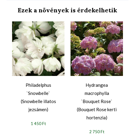
Ezek a növények is érdekelhetik
Philadelphus
Hydrangea
`Snowbelle`
macrophylla
(Snowbelle illatos
`Bouquet Rose`
jezsámen)
(Bouquet Rose kerti
hortenzia)
1 450 Ft
2 750 Ft