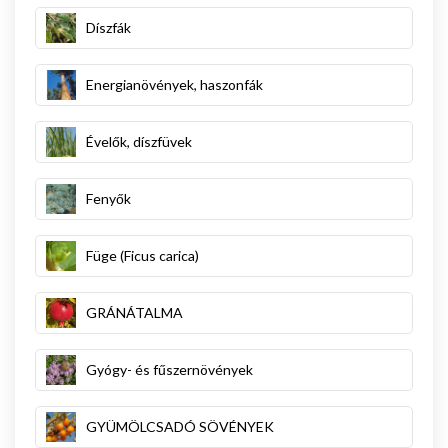
Díszfák
Energianövények, haszonfák
Évelők, díszfüvek
Fenyők
Füge (Ficus carica)
GRÁNÁTALMA
Gyógy- és fűszernövények
GYÜMÖLCSADÓ SÖVÉNYEK