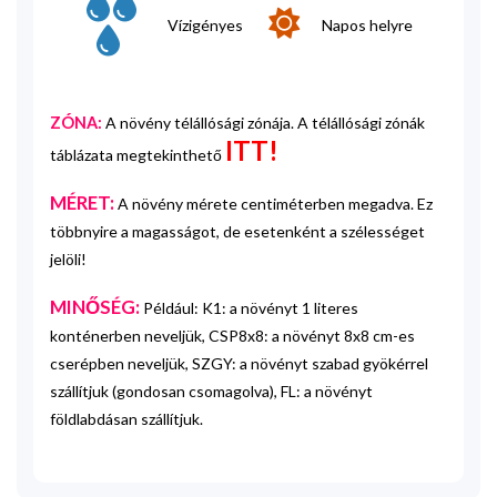
Vízigényes
Napos helyre
ZÓNA:
A növény télállósági zónája. A télállósági zónák
ITT!
táblázata megtekinthető
MÉRET:
A növény mérete centiméterben megadva. Ez
többnyire a magasságot, de esetenként a szélességet
jelöli!
MINŐSÉG:
Például: K1: a növényt 1 literes
konténerben neveljük, CSP8x8: a növényt 8x8 cm-es
cserépben neveljük, SZGY: a növényt szabad gyökérrel
szállítjuk (gondosan csomagolva), FL: a növényt
földlabdásan szállítjuk.