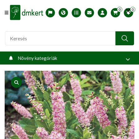
0
0
Offcanvas Menu Open
English version
Télállósági zónák
Nyomtatható ABC árjegyzék
Profilom
Növény kategóriák
product view