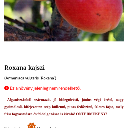
Roxana kajszi
(Armeniaca vulgaris `Roxana`)
Ez a növény jelenleg nem rendelhető.
Afganisztánból származó, jó hidegtűrésű, június végi érésű, nagy
gyümölcsű, kifejezetten szép küllemű, piros fedőszínű, ízletes fajta, mely
friss fogyasztásra és feldolgozásra is kiváló! ÖNTERMÉKENY!