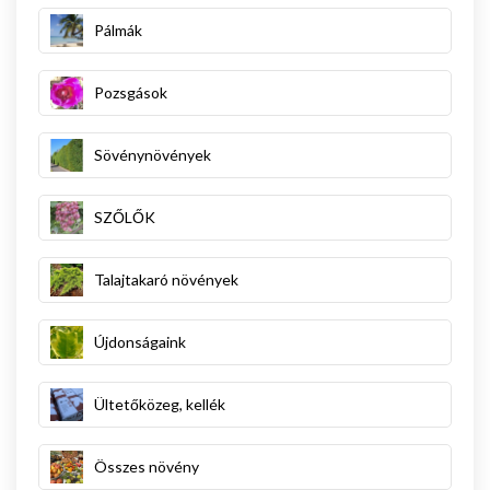
Pálmák
Pozsgások
Sövénynövények
SZŐLŐK
Talajtakaró növények
Újdonságaink
Ültetőközeg, kellék
Összes növény