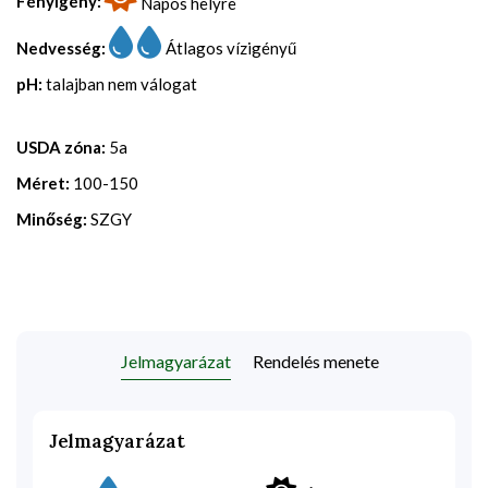
Fényigény:
Napos helyre
Nedvesség:
Átlagos vízigényű
pH:
talajban nem válogat
USDA zóna:
5a
Méret:
100-150
Minőség:
SZGY
Jelmagyarázat
Rendelés menete
Jelmagyarázat