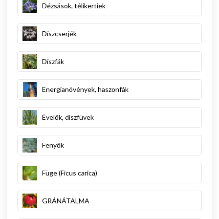
Dézsások, télikertiek
Díszcserjék
Díszfák
Energianövények, haszonfák
Évelők, díszfüvek
Fenyők
Füge (Ficus carica)
GRÁNÁTALMA