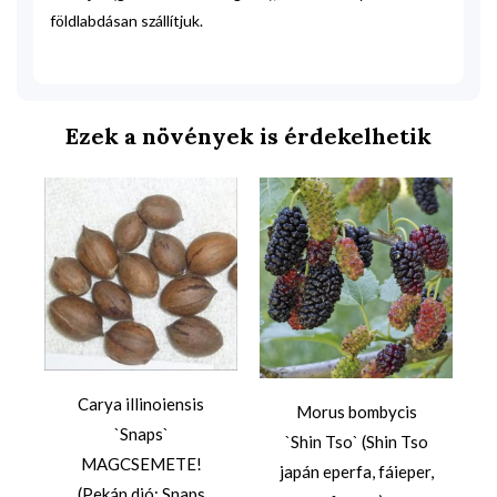
földlabdásan szállítjuk.
Ezek a növények is érdekelhetik
Carya illinoiensis
Morus bombycis
`Snaps`
`Shin Tso` (Shin Tso
MAGCSEMETE!
japán eperfa, fáieper,
(Pekán dió: Snaps