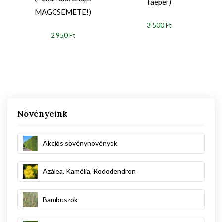
faeper)
MAGCSEMETE!)
3 500 Ft
2 950 Ft
Növényeink
Akciós sövénynövények
Azálea, Kamélia, Rododendron
Bambuszok