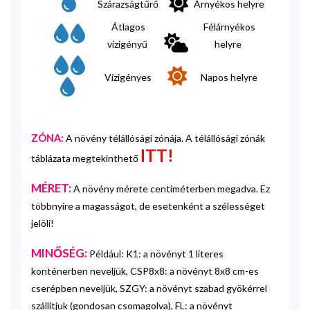
Szárazságtűrő
Árnyékos helyre
Átlagos
Félárnyékos
vízigényű
helyre
Vízigényes
Napos helyre
ZÓNA:
A növény télállósági zónája. A télállósági zónák
ITT!
táblázata megtekinthető
MÉRET:
A növény mérete centiméterben megadva. Ez
többnyire a magasságot, de esetenként a szélességet
jelöli!
MINŐSÉG:
Például: K1: a növényt 1 literes
konténerben neveljük, CSP8x8: a növényt 8x8 cm-es
cserépben neveljük, SZGY: a növényt szabad gyökérrel
szállítjuk (gondosan csomagolva), FL: a növényt