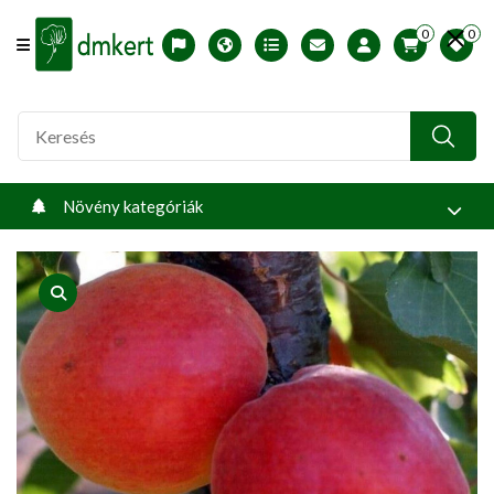
0
0
Offcanvas Menu Open
English version
Télállósági zónák
Nyomtatható ABC árjegyzék
Profilom
Növény kategóriák
product view