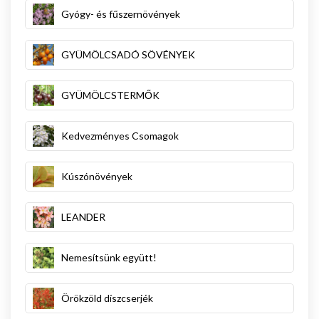
Gyógy- és fűszernövények
GYÜMÖLCSADÓ SÖVÉNYEK
GYÜMÖLCSTERMŐK
Kedvezményes Csomagok
Kúszónövények
LEANDER
Nemesítsünk együtt!
Örökzöld díszcserjék