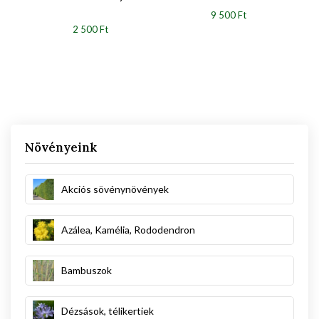
9 500 Ft
2 500 Ft
Növényeink
Akciós sövénynövények
Azálea, Kamélia, Rododendron
Bambuszok
Dézsások, télikertiek