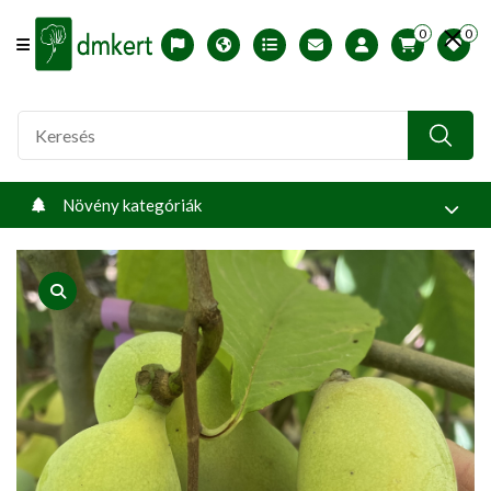
0
0
Offcanvas Menu Open
English version
Télállósági zónák
Nyomtatható ABC árjegyzék
Profilom
Növény kategóriák
product view