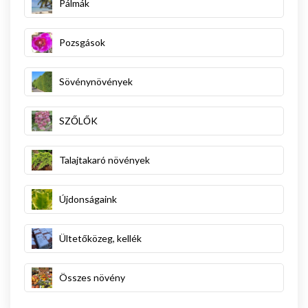
Pálmák
Pozsgások
Sövénynövények
SZŐLŐK
Talajtakaró növények
Újdonságaink
Ültetőközeg, kellék
Összes növény