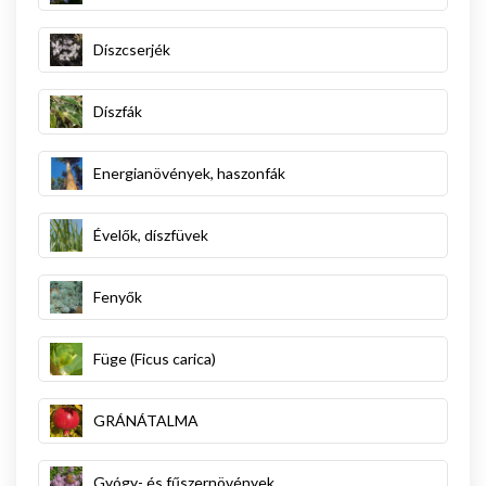
Díszcserjék
Díszfák
Energianövények, haszonfák
Évelők, díszfüvek
Fenyők
Füge (Ficus carica)
GRÁNÁTALMA
Gyógy- és fűszernövények