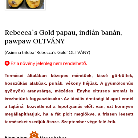
Rebecca`s Gold papau, indián banán,
pawpaw OLTVÁNY
(Asimina triloba `Rebecca`s Gold` OLTVÁNY)
Ez a növény jelenleg nem rendelhető.
Termései általában közepes méretűek, kissé görbültek,
hosszúkás alakúak, puhák, vékony héjúak. A gyümölcshús
gyönyörű aranysárga, mézédes. Enyhe citrusos aromát is
érezhetünk fogyasztásakor. Az ideális érettségi állapot ennél
a fajtánál közvetlenül a lepottyanás előtt van, ezt könnyen
megállapíthatjuk, ha a fát picit meglökve, a frissen leesett
terméseket szedjük össze. Szeptember vége felé érik.
Fényigény:
Napos helyre