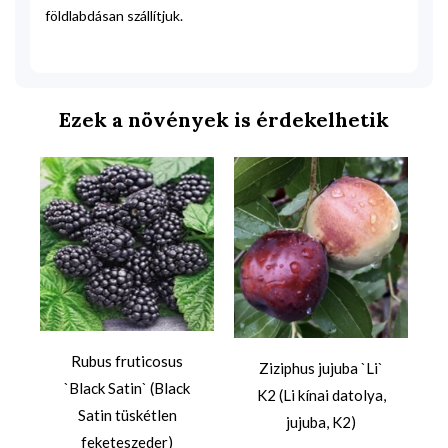
földlabdásan szállítjuk.
Ezek a növények is érdekelhetik
Rubus fruticosus
Ziziphus jujuba `Li`
`Black Satin` (Black
K2 (Li kínai datolya,
Satin tüskétlen
jujuba, K2)
feketeszeder)