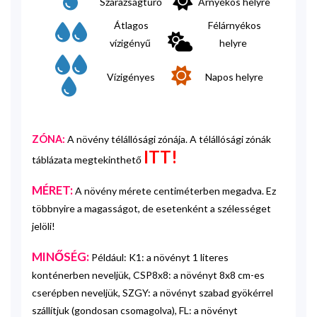
Szárazságtűrő
Árnyékos helyre
Átlagos
Félárnyékos
vízigényű
helyre
Vízigényes
Napos helyre
ZÓNA:
A növény télállósági zónája. A télállósági zónák
ITT!
táblázata megtekinthető
MÉRET:
A növény mérete centiméterben megadva. Ez
többnyire a magasságot, de esetenként a szélességet
jelöli!
MINŐSÉG:
Például: K1: a növényt 1 literes
konténerben neveljük, CSP8x8: a növényt 8x8 cm-es
cserépben neveljük, SZGY: a növényt szabad gyökérrel
szállítjuk (gondosan csomagolva), FL: a növényt