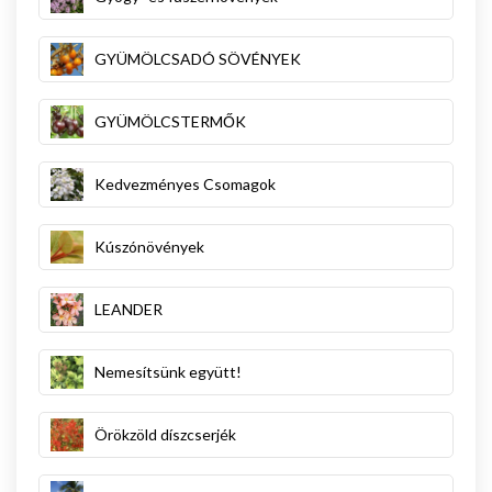
GYÜMÖLCSADÓ SÖVÉNYEK
GYÜMÖLCSTERMŐK
Kedvezményes Csomagok
Kúszónövények
LEANDER
Nemesítsünk együtt!
Örökzöld díszcserjék