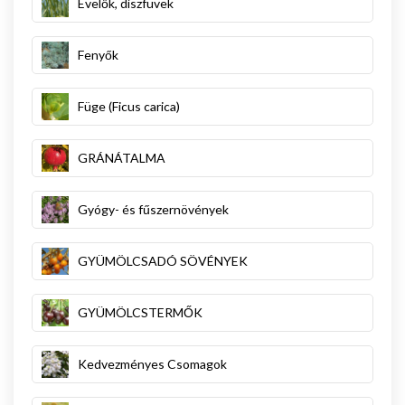
Évelők, díszfüvek
Fenyők
Füge (Ficus carica)
GRÁNÁTALMA
Gyógy- és fűszernövények
GYÜMÖLCSADÓ SÖVÉNYEK
GYÜMÖLCSTERMŐK
Kedvezményes Csomagok