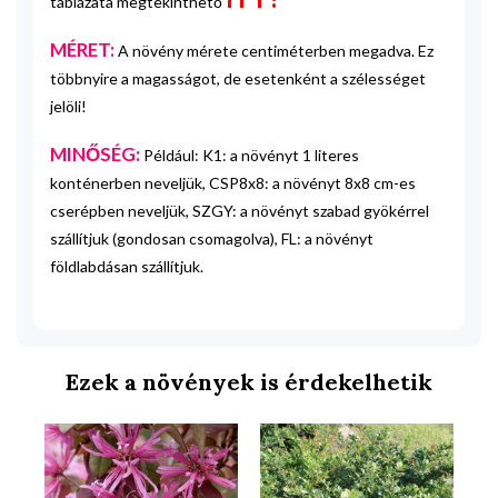
táblázata megtekinthető
MÉRET:
A növény mérete centiméterben megadva. Ez
többnyire a magasságot, de esetenként a szélességet
jelöli!
MINŐSÉG:
Például: K1: a növényt 1 literes
konténerben neveljük, CSP8x8: a növényt 8x8 cm-es
cserépben neveljük, SZGY: a növényt szabad gyökérrel
szállítjuk (gondosan csomagolva), FL: a növényt
földlabdásan szállítjuk.
Ezek a növények is érdekelhetik