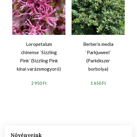
Loropetalum
Berberis media
l
chinense `Sizzling
`Parkjuweel`
Pink` (Sizzling Pink
(Parkékszer
kínai varázsmogyoró)
borbolya)
2 950 Ft
1 650 Ft
Növényeink