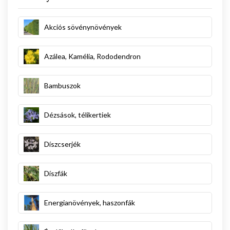
Akciós sövénynövények
Azálea, Kamélia, Rododendron
Bambuszok
Dézsások, télikertiek
Díszcserjék
Díszfák
Energianövények, haszonfák