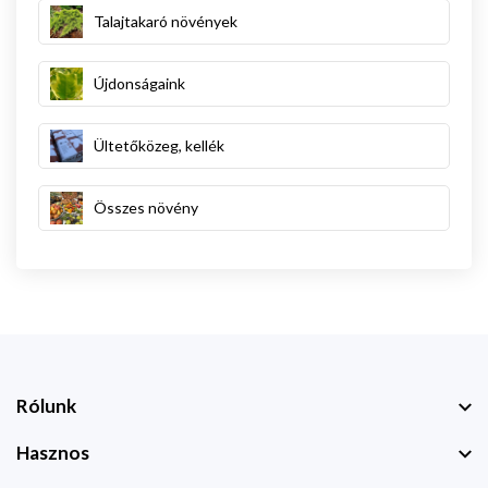
Talajtakaró növények
Újdonságaink
Ültetőközeg, kellék
Összes növény
Rólunk
Hasznos