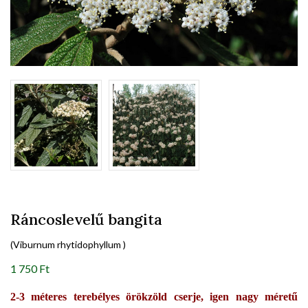
Ráncoslevelű bangita
(Viburnum rhytidophyllum )
1 750 Ft
2-3 méteres terebélyes örökzöld cserje, igen nagy méretű