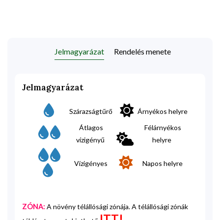
Jelmagyarázat
Rendelés menete
Jelmagyarázat
Szárazságtűrő
Árnyékos helyre
Átlagos
Félárnyékos
vízigényű
helyre
Vízigényes
Napos helyre
ZÓNA:
A növény télállósági zónája. A télállósági zónák
ITT!