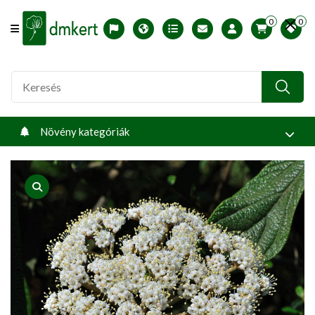
0
0
Offcanvas Menu Open
English version
Télállósági zónák
Nyomtatható ABC árjegyzék
Profilom
Növény kategóriák
product view