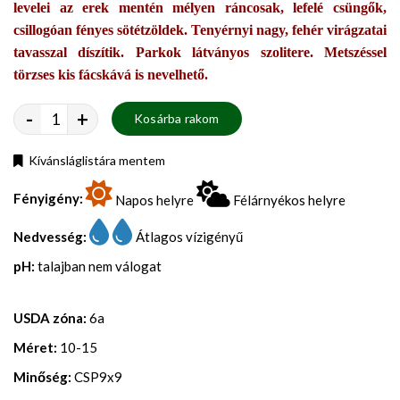
levelei az erek mentén mélyen ráncosak, lefelé csüngők,
csillogóan fényes sötétzöldek. Tenyérnyi nagy, fehér virágzatai
tavasszal díszítik. Parkok látványos szolitere. Metszéssel
törzses kis fácskává is nevelhető.
-
+
Kosárba rakom
Kívánsláglistára mentem
Fényigény:
Napos helyre
Félárnyékos helyre
Nedvesség:
Átlagos vízigényű
pH:
talajban nem válogat
USDA zóna:
6a
Méret:
10-15
Minőség:
CSP9x9