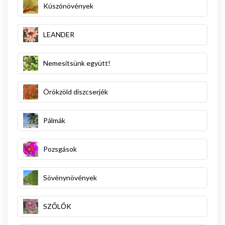
Kúszónövények
LEANDER
Nemesítsünk együtt!
Örökzöld díszcserjék
Pálmák
Pozsgások
Sövénynövények
SZŐLŐK