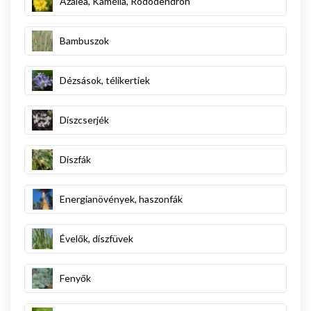
Azálea, Kamélia, Rododendron
Bambuszok
Dézsások, télikertiek
Díszcserjék
Díszfák
Energianövények, haszonfák
Évelők, díszfüvek
Fenyők