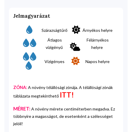
Jelmagyarázat
Szárazságtűrő
Árnyékos helyre
Átlagos
Félárnyékos
vízigényű
helyre
Vízigényes
Napos helyre
ZÓNA:
A növény télállósági zónája. A télállósági zónák
ITT!
táblázata megtekinthető
MÉRET:
A növény mérete centiméterben megadva. Ez
többnyire a magasságot, de esetenként a szélességet
jelöli!