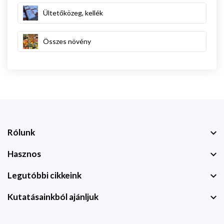
Ültetőközeg, kellék
Összes növény
Rólunk
Hasznos
Legutóbbi cikkeink
Kutatásainkból ajánljuk