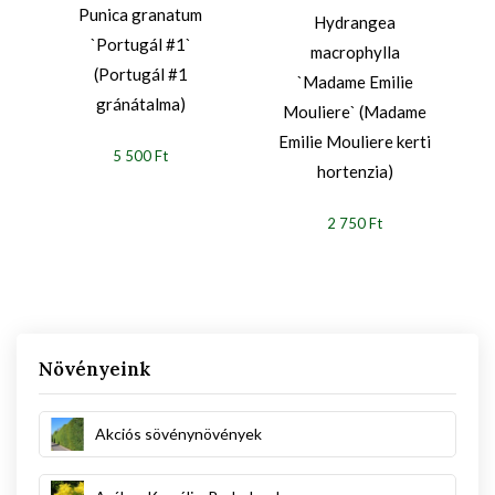
Punica granatum
Hydrangea
`Portugál #1`
macrophylla
(Portugál #1
`Madame Emilie
gránátalma)
Mouliere` (Madame
Emilie Mouliere kerti
5 500 Ft
hortenzia)
2 750 Ft
Növényeink
Akciós sövénynövények