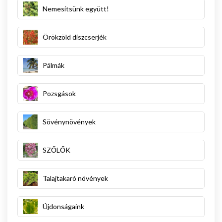
Nemesítsünk együtt!
Örökzöld díszcserjék
Pálmák
Pozsgások
Sövénynövények
SZŐLŐK
Talajtakaró növények
Újdonságaink