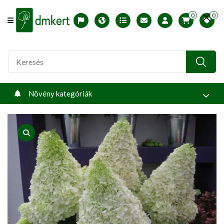
0
0
Offcanvas Menu Open
English version
Télállósági zónák
Nyomtatható ABC árjegyzék
Profilom
Növény kategóriák
product view