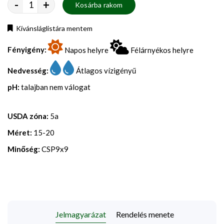
-
+
Kosárba rakom
Kívánsláglistára mentem
Fényigény:
Napos helyre
Félárnyékos helyre
Nedvesség:
Átlagos vízigényű
pH:
talajban nem válogat
USDA zóna:
5a
Méret:
15-20
Minőség:
CSP9x9
Jelmagyarázat
Rendelés menete