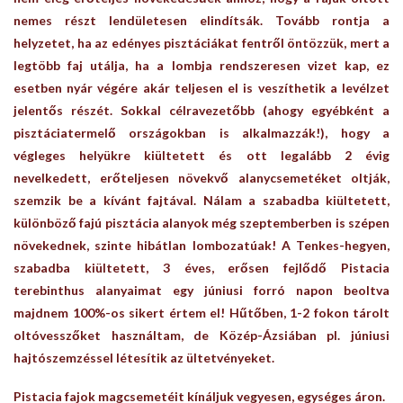
nemes részt lendületesen elindítsák. Tovább rontja a
helyzetet, ha az edényes pisztáciákat fentről öntözzük, mert a
legtöbb faj utálja, ha a lombja rendszeresen vizet kap, ez
esetben nyár végére akár teljesen el is veszíthetik a levélzet
jelentős részét. Sokkal célravezetőbb (ahogy egyébként a
pisztáciatermelő országokban is alkalmazzák!), hogy a
végleges helyükre kiültetett és ott legalább 2 évig
nevelkedett, erőteljesen növekvő alanycsemetéket oltják,
szemzik be a kívánt fajtával. Nálam a szabadba kiültetett,
különböző fajú pisztácia alanyok még szeptemberben is szépen
növekednek, szinte hibátlan lombozatúak! A Tenkes-hegyen,
szabadba kiültetett, 3 éves, erősen fejlődő Pistacia
terebinthus alanyaimat egy júniusi forró napon beoltva
majdnem 100%-os sikert értem el! Hűtőben, 1-2 fokon tárolt
oltóvesszőket használtam, de Közép-Ázsiában pl. júniusi
hajtószemzéssel létesítik az ültetvényeket.
Pistacia fajok magcsemetéit kínáljuk vegyesen, egységes áron
.