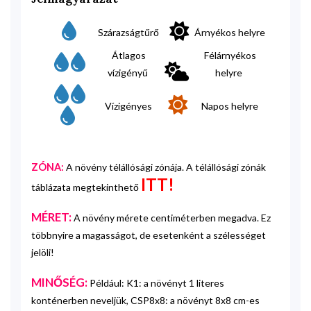
Szárazságtűrő
Árnyékos helyre
Átlagos
Félárnyékos
vízigényű
helyre
Vízigényes
Napos helyre
ZÓNA:
A növény télállósági zónája. A télállósági zónák
ITT!
táblázata megtekinthető
MÉRET:
A növény mérete centiméterben megadva. Ez
többnyire a magasságot, de esetenként a szélességet
jelöli!
MINŐSÉG:
Például: K1: a növényt 1 literes
konténerben neveljük, CSP8x8: a növényt 8x8 cm-es