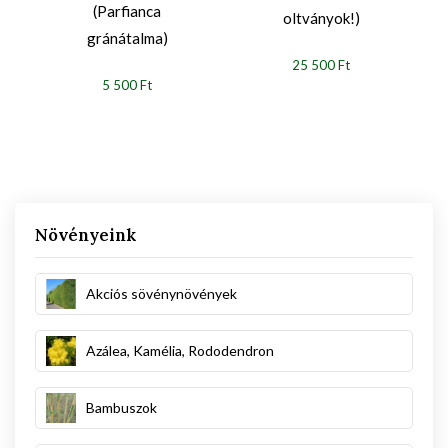
(Parfianca
oltványok!)
gránátalma)
25 500 Ft
5 500 Ft
Növényeink
Akciós sövénynövények
Azálea, Kamélia, Rododendron
Bambuszok