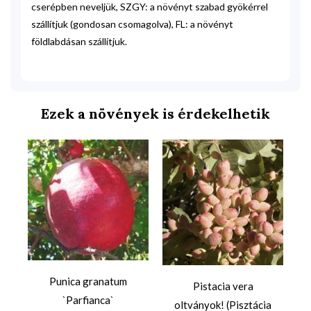
cserépben neveljük, SZGY: a növényt szabad gyökérrel
szállítjuk (gondosan csomagolva), FL: a növényt
földlabdásan szállítjuk.
Ezek a növények is érdekelhetik
Punica granatum
Pistacia vera
r
`Parfianca`
oltványok! (Pisztácia