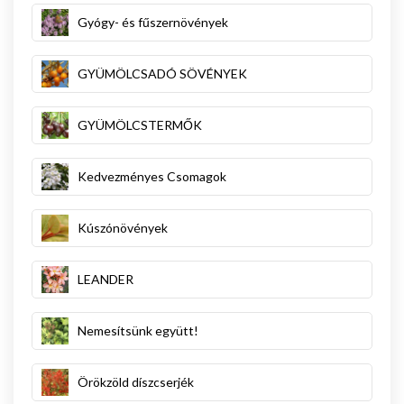
Gyógy- és fűszernövények
GYÜMÖLCSADÓ SÖVÉNYEK
GYÜMÖLCSTERMŐK
Kedvezményes Csomagok
Kúszónövények
LEANDER
Nemesítsünk együtt!
Örökzöld díszcserjék