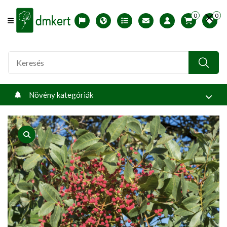
0
0
Offcanvas Menu Open
English version
Télállósági zónák
Nyomtatható ABC árjegyzék
Profilom
Növény kategóriák
product view