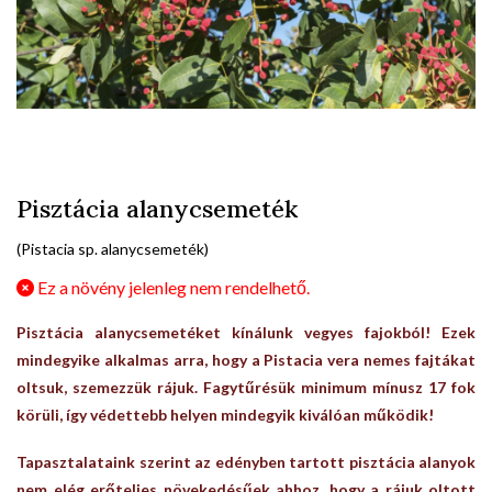
Pisztácia alanycsemeték
(Pistacia sp. alanycsemeték)
Ez a növény jelenleg nem rendelhető.
Pisztácia alanycsemetéket kínálunk vegyes fajokból! Ezek
mindegyike alkalmas arra, hogy a Pistacia vera nemes fajtákat
oltsuk, szemezzük rájuk. Fagytűrésük minimum mínusz 17 fok
körüli, így védettebb helyen mindegyik kiválóan működik!
Tapasztalataink szerint az edényben tartott pisztácia alanyok
nem elég erőteljes növekedésűek ahhoz, hogy a rájuk oltott