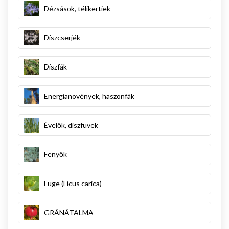
Dézsások, télikertiek
Díszcserjék
Díszfák
Energianövények, haszonfák
Évelők, díszfüvek
Fenyők
Füge (Ficus carica)
GRÁNÁTALMA