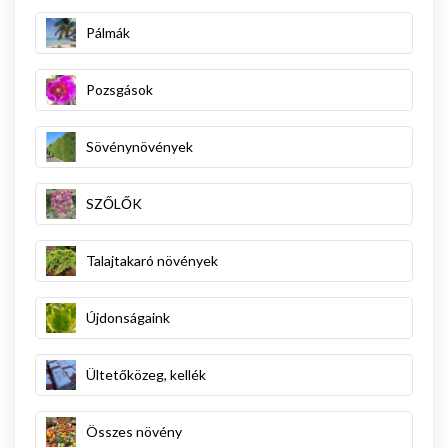
Pálmák
Pozsgások
Sövénynövények
SZŐLŐK
Talajtakaró növények
Újdonságaink
Ültetőközeg, kellék
Összes növény