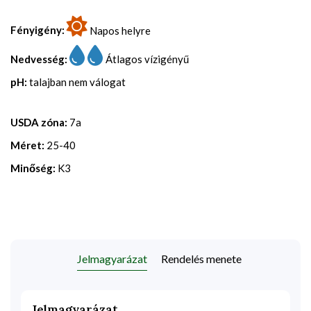
Fényigény:
Napos helyre
Nedvesség:
Átlagos vízigényű
pH:
talajban nem válogat
USDA zóna:
7a
Méret:
25-40
Minőség:
K3
Jelmagyarázat
Rendelés menete
Jelmagyarázat