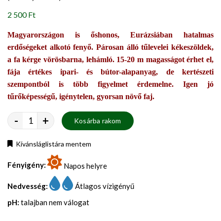
2 500 Ft
Magyarországon is őshonos, Eurázsiában hatalmas
erdőségeket alkotó fenyő. Párosan álló tűlevelei kékeszöldek,
a fa kérge vörösbarna, lehámló. 15-20 m magasságot érhet el,
fája értékes ipari- és bútor-alapanyag, de kertészeti
szempontból is több figyelmet érdemelne. Igen jó
tűrőképességű, igénytelen, gyorsan növő faj.
-
+
Kosárba rakom
Kívánsláglistára mentem
Fényigény:
Napos helyre
Nedvesség:
Átlagos vízigényű
pH:
talajban nem válogat