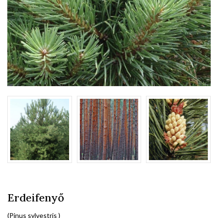
Erdeifenyő
(Pinus sylvestris )