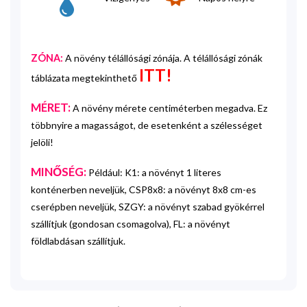
ZÓNA:
A növény télállósági zónája. A télállósági zónák
ITT!
táblázata megtekinthető
MÉRET:
A növény mérete centiméterben megadva. Ez
többnyire a magasságot, de esetenként a szélességet
jelöli!
MINŐSÉG:
Például: K1: a növényt 1 literes
konténerben neveljük, CSP8x8: a növényt 8x8 cm-es
cserépben neveljük, SZGY: a növényt szabad gyökérrel
szállítjuk (gondosan csomagolva), FL: a növényt
földlabdásan szállítjuk.