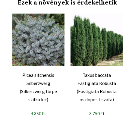
Ezek a növények is érdekelhetik
Picea sitchensis
Taxus baccata
b
`Silberzwerg`
`Fastigiata Robusta`
(Silberzwerg törpe
(Fastigiata Robusta
szitka luc)
oszlopos tiszafa)
4 350 Ft
3 750 Ft