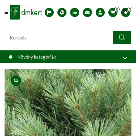
0
0
Offcanvas Menu Open
English version
Télállósági zónák
Nyomtatható ABC árjegyzék
Profilom
Növény kategóriák
product view