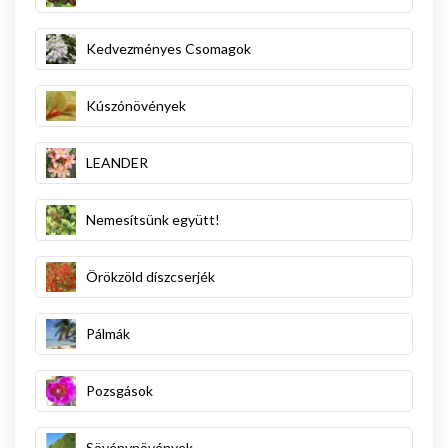
Kedvezményes Csomagok
Kúszónövények
LEANDER
Nemesítsünk együtt!
Örökzöld díszcserjék
Pálmák
Pozsgások
Sövénynövények