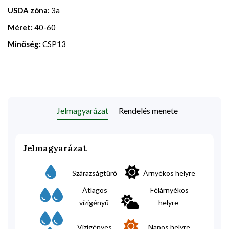
USDA zóna:
3a
Méret:
40-60
Minőség:
CSP13
Jelmagyarázat
Rendelés menete
Jelmagyarázat
Szárazságtűrő
Árnyékos helyre
Átlagos
Félárnyékos
vízigényű
helyre
Vízigényes
Napos helyre