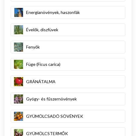
Energianövények, haszonfák
Évelők, díszfüvek
Fenyők
Füge (Ficus carica)
GRÁNÁTALMA
Gyógy- és fűszernövények
GYÜMÖLCSADÓ SÖVÉNYEK
GYÜMÖLCSTERMŐK