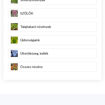
SZŐLŐK
Talajtakaró növények
Újdonságaink
Ültetőközeg, kellék
Összes növény