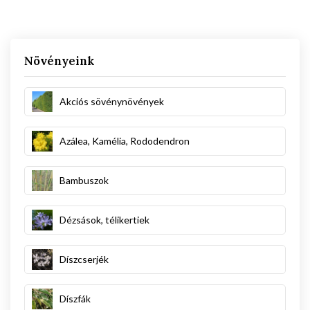
Növényeink
Akciós sövénynövények
Azálea, Kamélia, Rododendron
Bambuszok
Dézsások, télikertiek
Díszcserjék
Díszfák