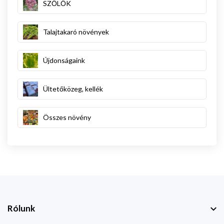
SZŐLŐK
Talajtakaró növények
Újdonságaink
Ültetőközeg, kellék
Összes növény
Rólunk