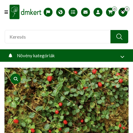
0
0
Offcanvas Menu Open
English version
Télállósági zónák
Nyomtatható ABC árjegyzék
Profilom
Növény kategóriák
product view