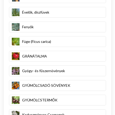
Évelők, díszfüvek
Fenyők
Füge (Ficus carica)
GRÁNÁTALMA
Gyógy- és fűszernövények
GYÜMÖLCSADÓ SÖVÉNYEK
GYÜMÖLCSTERMŐK
Kedvezményes Csomagok