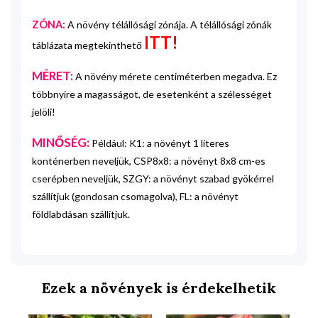
ZÓNA:
A növény télállósági zónája. A télállósági zónák
ITT!
táblázata megtekinthető
MÉRET:
A növény mérete centiméterben megadva. Ez
többnyire a magasságot, de esetenként a szélességet
jelöli!
MINŐSÉG:
Például: K1: a növényt 1 literes
konténerben neveljük, CSP8x8: a növényt 8x8 cm-es
cserépben neveljük, SZGY: a növényt szabad gyökérrel
szállítjuk (gondosan csomagolva), FL: a növényt
földlabdásan szállítjuk.
Ezek a növények is érdekelhetik