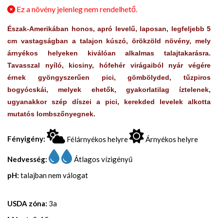
Ez a növény jelenleg nem rendelhető.
Észak-Amerikában honos, apró levelű, laposan, legfeljebb 5
cm vastagságban a talajon kúszó, örökzöld növény, mely
árnyékos helyeken kiválóan alkalmas talajtakarásra.
Tavasszal nyíló, kicsiny, hófehér virágaiból nyár végére
érnek gyöngyszerűen pici, gömbölyded, tűzpiros
bogyócskái, melyek ehetők, gyakorlatilag íztelenek,
ugyanakkor szép díszei a pici, kerekded levelek alkotta
mutatós lombszőnyegnek.
Fényigény:
Félárnyékos helyre
Árnyékos helyre
Nedvesség:
Átlagos vízigényű
pH:
talajban nem válogat
USDA zóna:
3a