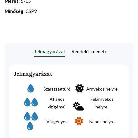
Méret:
5-15
Minőség:
CSP9
Jelmagyarázat
Rendelés menete
Jelmagyarázat
Szárazságtűrő
Árnyékos helyre
Átlagos
Félárnyékos
vízigényű
helyre
Vízigényes
Napos helyre