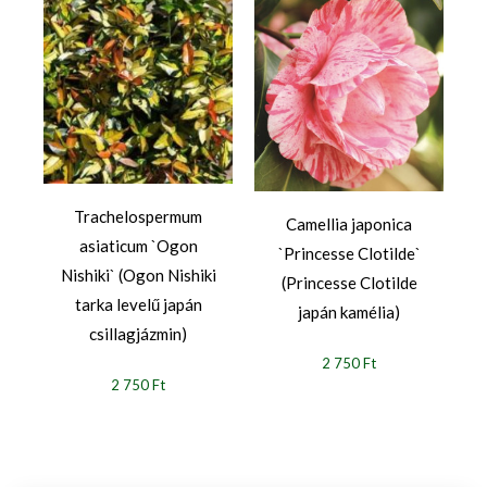
Trachelospermum
Camellia japonica
asiaticum `Ogon
`Princesse Clotilde`
Nishiki` (Ogon Nishiki
(Princesse Clotilde
tarka levelű japán
japán kamélia)
csillagjázmin)
2 750 Ft
2 750 Ft