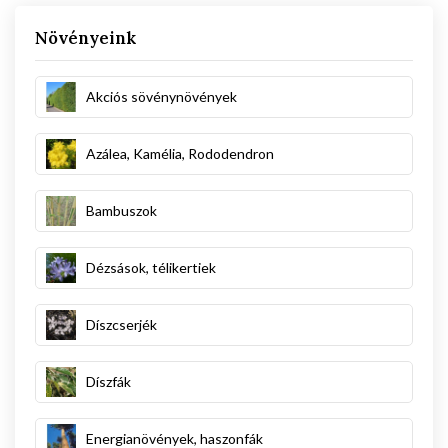
Növényeink
Akciós sövénynövények
Azálea, Kamélia, Rododendron
Bambuszok
Dézsások, télikertiek
Díszcserjék
Díszfák
Energianövények, haszonfák