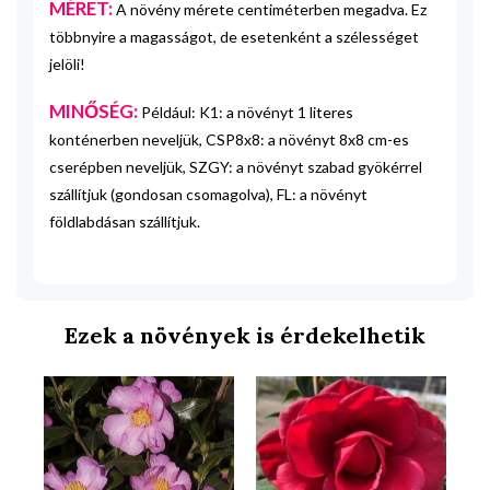
MÉRET:
A növény mérete centiméterben megadva. Ez
többnyire a magasságot, de esetenként a szélességet
jelöli!
MINŐSÉG:
Például: K1: a növényt 1 literes
konténerben neveljük, CSP8x8: a növényt 8x8 cm-es
cserépben neveljük, SZGY: a növényt szabad gyökérrel
szállítjuk (gondosan csomagolva), FL: a növényt
földlabdásan szállítjuk.
Ezek a növények is érdekelhetik