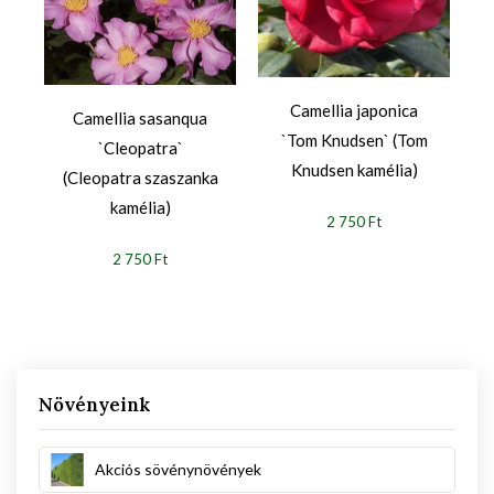
Camellia japonica
Camellia sasanqua
`Tom Knudsen` (Tom
`Cleopatra`
Knudsen kamélia)
(Cleopatra szaszanka
kamélia)
2 750 Ft
2 750 Ft
Növényeink
Akciós sövénynövények