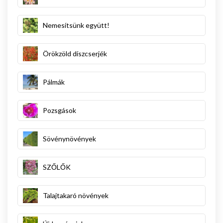
Nemesítsünk együtt!
Örökzöld díszcserjék
Pálmák
Pozsgások
Sövénynövények
SZŐLŐK
Talajtakaró növények