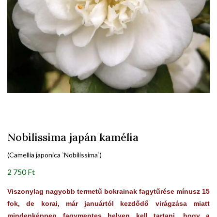
Nobilissima japán kamélia
(Camellia japonica `Nobilissima`)
2 750 Ft
Viszonylag nagyobb termetű bokrainak fagytűrése mínusz 15
fok, de korai, már januártól kezdődő virágzása miatt
mindenképpen fagymentes helyen kell tartani, hogy a