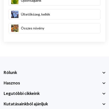
Újdonságaink
Ültetőközeg, kellék
Összes növény
Rólunk
Hasznos
Legutóbbi cikkeink
Kutatásainkból ajánljuk