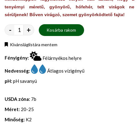
tenyérnyi méretű, gyönyörű, hófehér, telt virágok ne
sérüljenek! Bőven virágzó, szemet gyönyörködtető fajta!
-
+
Kosárba rakom
Kívánsláglistára mentem
Fényigény:
Félárnyékos helyre
Nedvesség:
Átlagos vízigényű
pH:
pH savanyú
USDA zóna:
7b
Méret:
20-25
Minőség:
K2