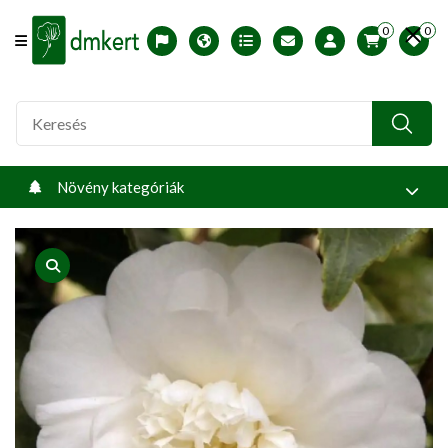
0
0
Offcanvas Menu Open
English version
Télállósági zónák
Nyomtatható ABC árjegyzék
Profilom
Növény kategóriák
product view