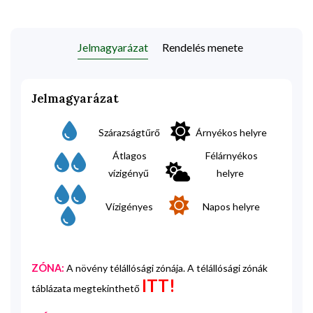
Jelmagyarázat
Rendelés menete
Jelmagyarázat
Szárazságtűrő
Árnyékos helyre
Átlagos
Félárnyékos
vízigényű
helyre
Vízigényes
Napos helyre
ZÓNA:
A növény télállósági zónája. A télállósági zónák
ITT!
táblázata megtekinthető