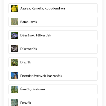
Azálea, Kamélia, Rododendron
Bambuszok
Dézsások, télikertiek
Díszcserjék
Díszfák
Energianövények, haszonfák
Évelők, díszfüvek
Fenyők