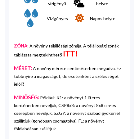
vízigényű
helyre
Vízigényes
Napos helyre
ZÓNA:
A növény télállósági zónája. A télállósági zónák
ITT!
táblázata megtekinthető
MÉRET:
A növény mérete centiméterben megadva. Ez
többnyire a magasságot, de esetenként a szélességet
jelöli!
MINŐSÉG:
Például: K1: a növényt 1 literes
konténerben neveljük, CSP8x8: a növényt 8x8 cm-es
cserépben neveljük, SZGY: a növényt szabad gyökérrel
szállítjuk (gondosan csomagolva), FL: a növényt
földlabdásan szállítjuk.