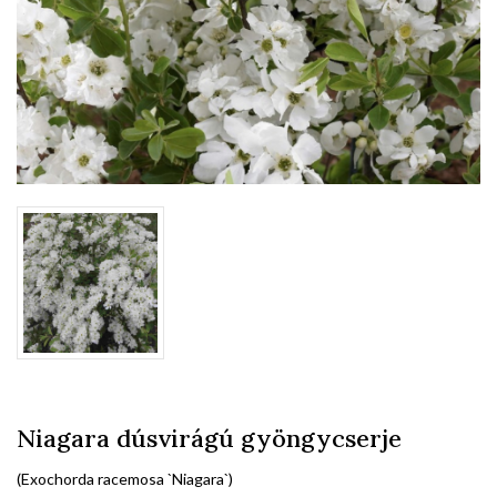
Niagara dúsvirágú gyöngycserje
(Exochorda racemosa `Niagara`)