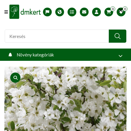
0
0
Offcanvas Menu Open
English version
Télállósági zónák
Nyomtatható ABC árjegyzék
Profilom
Növény kategóriák
product view