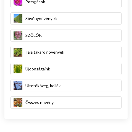
Pozsgások
Sövénynövények
SZŐLŐK
Talajtakaró növények
Újdonságaink
Ültetőközeg, kellék
Összes növény