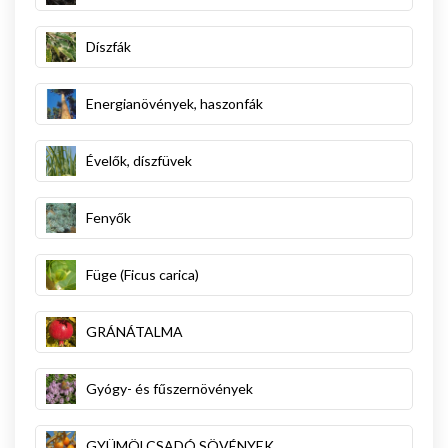
Díszfák
Energianövények, haszonfák
Évelők, díszfüvek
Fenyők
Füge (Ficus carica)
GRÁNÁTALMA
Gyógy- és fűszernövények
GYÜMÖLCSADÓ SÖVÉNYEK