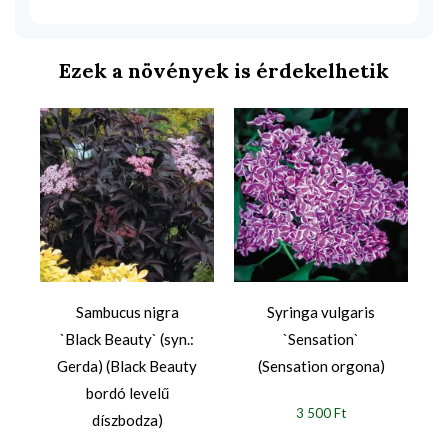
Ezek a növények is érdekelhetik
Sambucus nigra
Syringa vulgaris
`Black Beauty` (syn.:
`Sensation`
Gerda) (Black Beauty
(Sensation orgona)
bordó levelű
3 500 Ft
díszbodza)