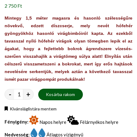
2 750 Ft
Mintegy 1,5 méter magasra és hasonló szélességűre
növekvő, edzett díszcserje, mely nevét hófehér
gyöngyökhöz hasonló virágbimbóiról kapta. Az ezekből
tavasszal nyíló hófehér virágok olyan tömegben lepik el az
ágakat, hogy a fejlettebb bokrok ágrendszere vízesés-
szerűen visszahajlik a virágtömeg súlya alatt! Elnyílás után
célszerű visszametszeni a bokrokat, mert így erős hajtások
nevelésére serkentjük, melyek aztán a következő tavasszal
ismét pazar virágpompát produkálnak!
-
+
Kosárba rakom
Kívánsláglistára mentem
Fényigény:
Napos helyre
Félárnyékos helyre
Nedvesség:
Átlagos vízigényű