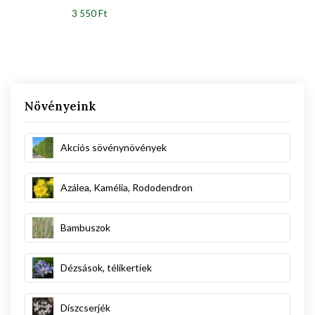
3 550 Ft
Növényeink
Akciós sövénynövények
Azálea, Kamélia, Rododendron
Bambuszok
Dézsások, télikertiek
Díszcserjék