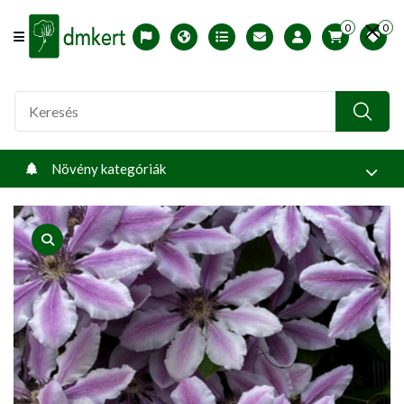
0
0
Offcanvas Menu Open
English version
Télállósági zónák
Nyomtatható ABC árjegyzék
Profilom
Növény kategóriák
product view