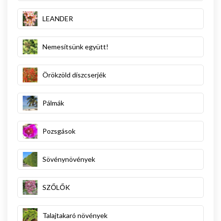
LEANDER
Nemesítsünk együtt!
Örökzöld díszcserjék
Pálmák
Pozsgások
Sövénynövények
SZŐLŐK
Talajtakaró növények