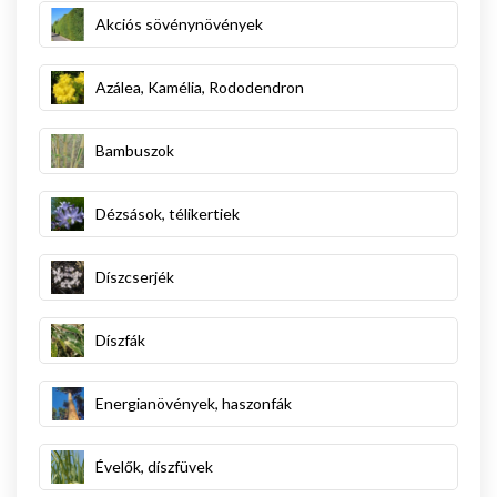
Akciós sövénynövények
Azálea, Kamélia, Rododendron
Bambuszok
Dézsások, télikertiek
Díszcserjék
Díszfák
Energianövények, haszonfák
Évelők, díszfüvek