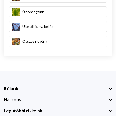
Újdonságaink
Ültetőközeg, kellék
Összes növény
Rólunk
Hasznos
Legutóbbi cikkeink