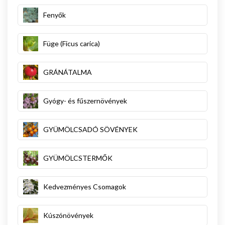
Fenyők
Füge (Ficus carica)
GRÁNÁTALMA
Gyógy- és fűszernövények
GYÜMÖLCSADÓ SÖVÉNYEK
GYÜMÖLCSTERMŐK
Kedvezményes Csomagok
Kúszónövények