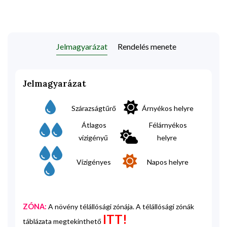
Jelmagyarázat
Rendelés menete
Jelmagyarázat
Szárazságtűrő
Árnyékos helyre
Átlagos
Félárnyékos
vízigényű
helyre
Vízigényes
Napos helyre
ZÓNA:
A növény télállósági zónája. A télállósági zónák
ITT!
táblázata megtekinthető