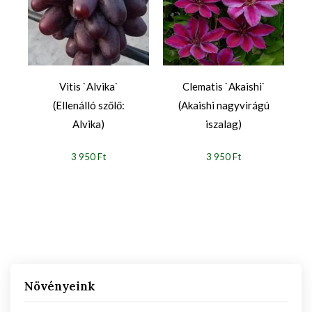
Vitis `Alvika`
Clematis `Akaishi`
(Ellenálló szőlő:
(Akaishi nagyvirágú
Alvika)
iszalag)
3 950 Ft
3 950 Ft
Növényeink