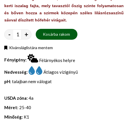
kerti iszalag fajta, mely tavasztól őszig szinte folyamatosan
és bőven hozza a szirmok közepén széles lilásrózsaszínű
sávval díszített hófehér virágait.
-
+
Kosárba rakom
Kívánsláglistára mentem
Fényigény:
Félárnyékos helyre
Nedvesség:
Átlagos vízigényű
pH:
talajban nem válogat
USDA zóna:
4a
Méret:
25-40
Minőség:
K1