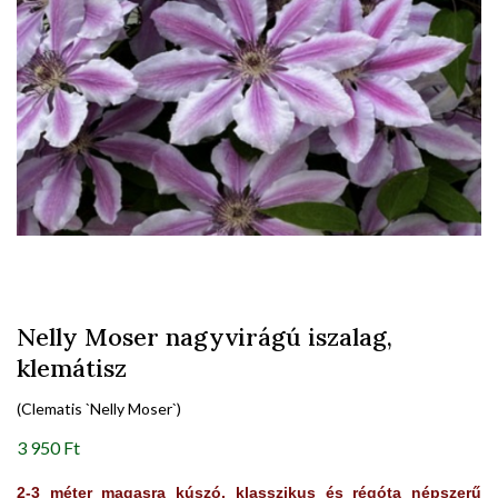
Nelly Moser nagyvirágú iszalag,
klemátisz
(Clematis `Nelly Moser`)
3 950 Ft
2-3 méter magasra kúszó, klasszikus és régóta népszerű