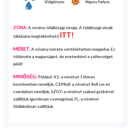
Vízigényes
Napos helyre
ZÓNA:
A növény télállósági zónája. A télállósági zónák
ITT!
táblázata megtekinthető
MÉRET:
A növény mérete centiméterben megadva. Ez
többnyire a magasságot, de esetenként a szélességet
jelöli!
MINŐSÉG:
Például: K1: a növényt 1 literes
konténerben neveljük, CSP8x8: a növényt 8x8 cm-es
cserépben neveljük, SZGY: a növényt szabad gyökérrel
szállítjuk (gondosan csomagolva), FL: a növényt
földlabdásan szállítjuk.