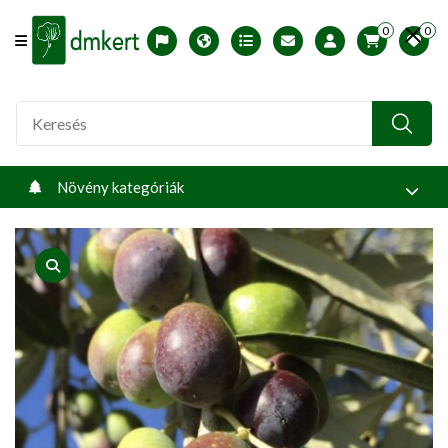
0
0
Offcanvas Menu Open
English version
Télállósági zónák
Nyomtatható ABC árjegyzék
Profilom
Növény kategóriák
product view