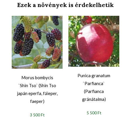
Ezek a növények is érdekelhetik
Punica granatum
Morus bombycis
`Parfianca`
`Shin Tso` (Shin Tso
(Parfianca
japán eperfa, fáieper,
gránátalma)
faeper)
5 500 Ft
3 500 Ft