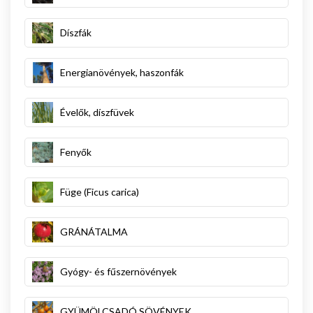
Díszfák
Energianövények, haszonfák
Évelők, díszfüvek
Fenyők
Füge (Ficus carica)
GRÁNÁTALMA
Gyógy- és fűszernövények
GYÜMÖLCSADÓ SÖVÉNYEK