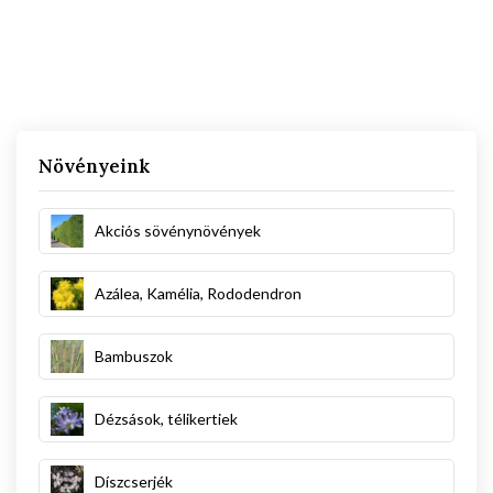
Növényeink
Akciós sövénynövények
Azálea, Kamélia, Rododendron
Bambuszok
Dézsások, télikertiek
Díszcserjék