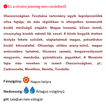
Ez a növény jelenleg nem rendelhető.
Olaszországban Toszkána tartomány egyik legnépszerűbb
olíva fajtája, de más régiókban is elterjedten termesztik
kiváló minőségű olajáért. Magas hozamú, bőven termő,
viszonylag kisebb méretű fát nevel. A kövér bogyók éretten
ibolyás fekete színűek, olajtartalmuk magas, préseléskor
kiváló kihozatallal. Olívaolaja zöldes arany-színű, magas
antioxidáns tartalmú, fűszeres zamatú, kiegyensúlyozott
mogyorós, mandulás, gyümölcsös jegyekkel. A Moraiolo
fajta más neveken is ismert Olaszországban, pl.:
Carboncella, Morellino, Nerella, Tondello.
Fényigény:
Napos helyre
Nedvesség:
Átlagos vízigényű
pH:
talajban nem válogat