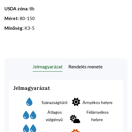
USDA zóna:
8b
Méret:
80-150
Minőség:
K3-5
Jelmagyarázat
Rendelés menete
Jelmagyarázat
Szárazságtűrő
Árnyékos helyre
Átlagos
Félárnyékos
vízigényű
helyre