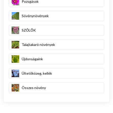
Pozsgások
Sövénynövények
SZŐLŐK
Talajtakaró növények
Újdonságaink
Ültetőközeg, kellék
Összes növény