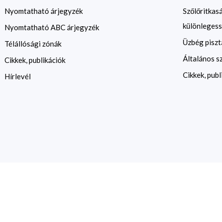
Nyomtatható árjegyzék
Szőlőritkas
különlegess
Nyomtatható ABC árjegyzék
Üzbég piszt
Télállósági zónák
Általános s
Cikkek, publikációk
Cikkek, publ
Hírlevél