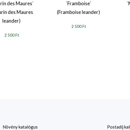
rin des Maures`
`Framboise`
`
rin des Maures
(Framboise leander)
leander)
2 500 Ft
2 500 Ft
Növény katalógus
Postadíj kal