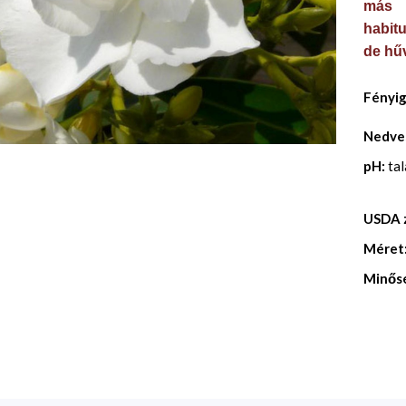
más v
habit
de hűv
Fényi
Nedve
pH:
ta
USDA 
Méret
Minős