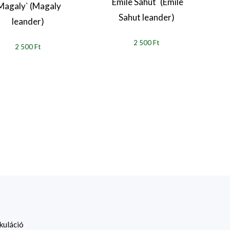
`Emile Sahut` (Emile
Magaly` (Magaly
Sahut leander)
leander)
2 500 Ft
2 500 Ft
kuláció