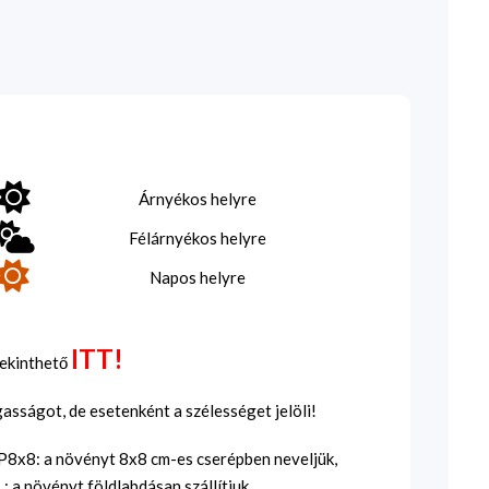
Árnyékos helyre
Félárnyékos helyre
Napos helyre
ITT!
tekinthető
sságot, de esetenként a szélességet jelöli!
SP8x8: a növényt 8x8 cm-es cserépben neveljük,
 a növényt földlabdásan szállítjuk.