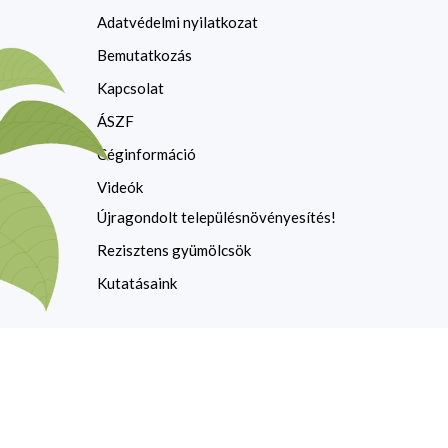
Adatvédelmi nyilatkozat
Bemutatkozás
Kapcsolat
ÁSZF
Céginformáció
Videók
Újragondolt településnövényesítés!
Rezisztens gyümölcsök
Kutatásaink
Copyright © 2026 Dlusztus Miklós