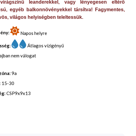
irágszínű leanderekkel, vagy lényegesen eltérő
usú, egyéb balkonnövényekkel társítva! Fagymentes,
ös, világos helyiségben teleltessük.
gény:
Napos helyre
sség:
Átlagos vízigényű
lajban nem válogat
zóna:
9a
:
15-30
ég:
CSP9x9x13