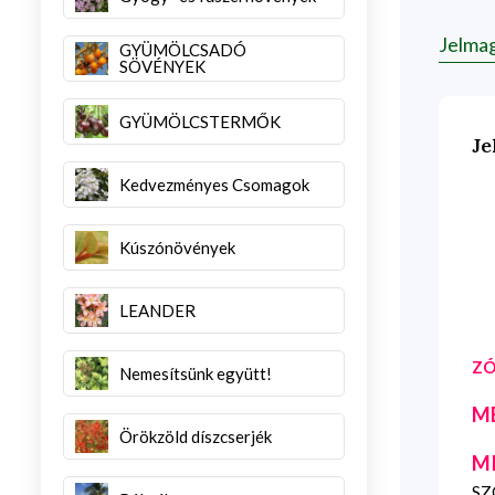
Jelma
GYÜMÖLCSADÓ
SÖVÉNYEK
GYÜMÖLCSTERMŐK
Je
Kedvezményes Csomagok
Kúszónövények
LEANDER
ZÓ
Nemesítsünk együtt!
M
Örökzöld díszcserjék
M
SZG