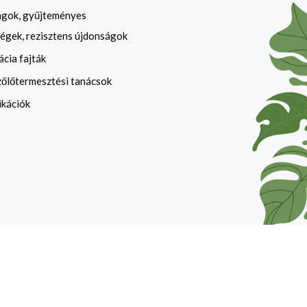
ágok, gyűjteményes
égek, rezisztens újdonságok
ácia fajták
zőlőtermesztési tanácsok
ikációk
website by
devzone.info