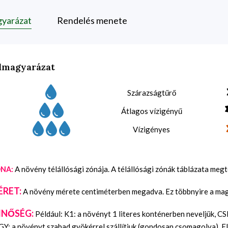
gyarázat
Rendelés menete
lmagyarázat
Szárazságtűrő
Átlagos vízigényű
Vízigényes
A növény télállósági zónája. A télállósági zónák táblázata meg
NA:
ÉRET:
A növény mérete centiméterben megadva. Ez többnyire a maga
INŐSÉG:
Például: K1: a növényt 1 literes konténerben neveljük, C
Y: a növényt szabad gyökérrel szállítjuk (gondosan csomagolva), FL: