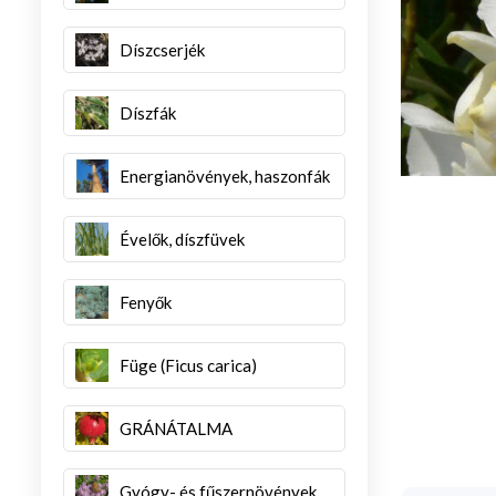
Díszcserjék
Díszfák
Energianövények, haszonfák
Évelők, díszfüvek
Fenyők
Füge (Ficus carica)
GRÁNÁTALMA
Gyógy- és fűszernövények