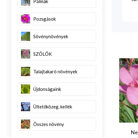
Pálmák
Pozsgások
Sövénynövények
SZŐLŐK
Talajtakaró növények
Újdonságaink
Ültetőközeg, kellék
Összes növény
Nerium oleander
um oleander
Ne