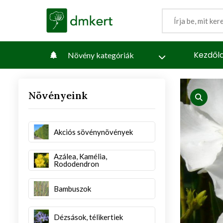
Kezdől
Növény kategóriák
Növényeink
iew
produc
Akciós sövénynövények
Azálea, Kamélia,
Rododendron
Bambuszok
Dézsások, télikertiek