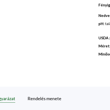
Fényi
Nedve
pH:
ta
USDA 
Méret
Minős
gyarázat
Rendelés menete