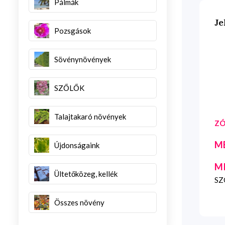
Pálmák
Je
Pozsgások
Sövénynövények
SZŐLŐK
Talajtakaró növények
ZÓ
M
Újdonságaink
M
Ültetőközeg, kellék
SZG
Összes növény