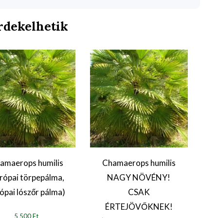
rdekelhetik
amaerops humilis
Chamaerops humilis
rópai törpepálma,
NAGY NÖVÉNY!
ópai lószőr pálma)
CSAK
ÉRTEJÖVŐKNEK!
5 500 Ft