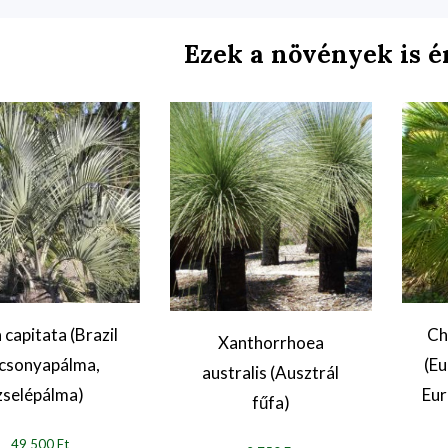
Ezek a növények is é
 capitata (Brazil
Ch
Xanthorrhoea
csonyapálma,
(Eu
australis (Ausztrál
zselépálma)
Eur
fűfa)
49 500 Ft