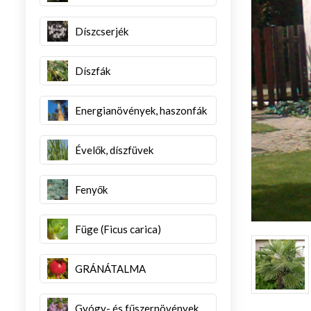
Díszcserjék
Díszfák
Energianövények, haszonfák
Évelők, díszfüvek
Fenyők
Füge (Ficus carica)
GRÁNÁTALMA
Gyógy- és fűszernövények