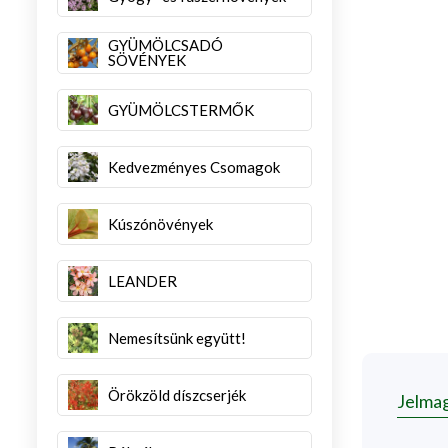
GYÜMÖLCSADÓ
SÖVÉNYEK
GYÜMÖLCSTERMŐK
Kedvezményes Csomagok
Kúszónövények
LEANDER
Nemesítsünk együtt!
Örökzöld díszcserjék
Jelma