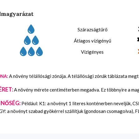
lmagyarázat
Szárazságtűrő
Átlagos vízigényű
Vízigényes
A növény télállósági zónája. A télállósági zónák táblázata meg
NA:
ÉRET:
A növény mérete centiméterben megadva. Ez többnyire a maga
INŐSÉG:
Például: K1: a növényt 1 literes konténerben neveljük, C
Y: a növényt szabad gyökérrel szállítjuk (gondosan csomagolva), FL: