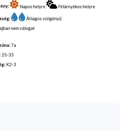
gény:
Napos helyre
Félárnyékos helyre
sség:
Átlagos vízigényű
lajban nem válogat
zóna:
7a
:
25-35
ég:
K2-3