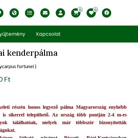
0
0
English version
Télállósági zónák
Nyomtatható ABC árjegyzék
Profilom
Facebook
yűjtemény
Kapcsolat
ai kenderpálma
ycarpus fortunei )
uct view
0 Ft
keleti részén honos legyező pálma Magyarország enyhébb
n is sikerrel telepíthető. Az ország több pontján 2-4 m-es
nyok találhatóak, melyek már többször bizonyították
ságukat.
épen látható növényt Pécsett, Régi-Kertvárosban