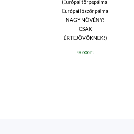
(Európai törpepálma,
Európai lószőr pálma
NAGY NÖVÉNY!
CSAK
ÉRTEJÖVŐKNEK!)
45 000 Ft