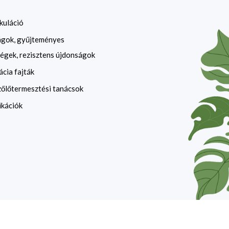
kuláció
ágok, gyűjteményes
égek, rezisztens újdonságok
ácia fajták
zőlőtermesztési tanácsok
ikációk