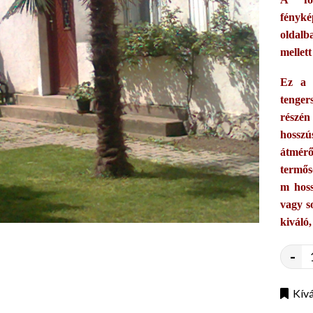
fényk
oldalb
mellett
Ez a 
tenger
részén
hosszú
átmérő
termős
m hoss
vagy so
kiváló,
-
Kívá