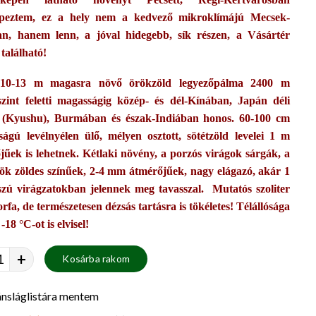
épeztem, ez a hely nem a kedvező mikroklímájú Mecsek-
an, hanem lenn, a jóval hidegebb, sík részen, a Vásártér
 található!
10-13 m magasra növő örökzöld legyezőpálma 2400 m
szint feletti magasságig közép- és dél-Kínában, Japán déli
 (Kyushu), Burmában és észak-Indiában honos. 60-100 cm
ságú levélnyélen ülő, mélyen osztott, sötétzöld levelei 1 m
jűek is lehetnek. Kétlaki növény, a porzós virágok sárgák, a
ök zöldes színűek, 2-4 mm átmérőjűek, nagy elágazó, akár 1
zú virágzatokban jelennek meg tavasszal. Mutatós szoliter
rfa, de természetesen dézsás tartásra is tökéletes! Télállósága
 -18 °C-ot is elvisel!
+
Kosárba rakom
nsláglistára mentem