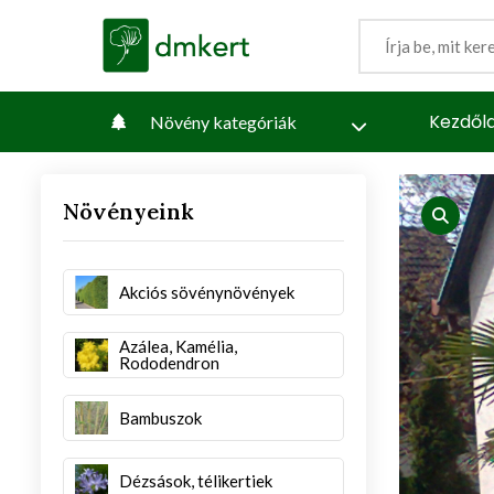
Kezdől
Növény kategóriák
Növényeink
iew
produc
Akciós sövénynövények
Azálea, Kamélia,
Rododendron
Bambuszok
Dézsások, télikertiek