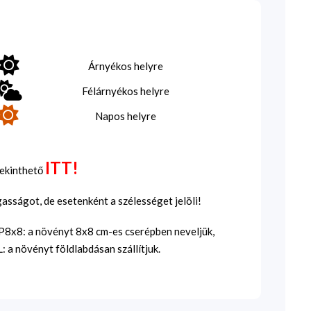
Árnyékos helyre
Félárnyékos helyre
Napos helyre
ITT!
tekinthető
sságot, de esetenként a szélességet jelöli!
SP8x8: a növényt 8x8 cm-es cserépben neveljük,
 a növényt földlabdásan szállítjuk.