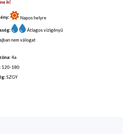
sa is!
gény:
Napos helyre
sség:
Átlagos vízigényű
lajban nem válogat
zóna:
4a
:
120-180
ég:
SZGY