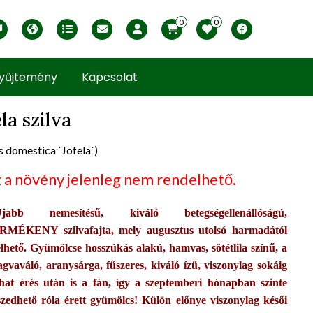
0
0
English version
Télállósági zónák
Nyomtatható ABC árjegyzék
Profilom
Facebook
yűjtemény
Kapcsolat
la szilva
s domestica `Jofela`)
uct view
 a növény jelenleg nem rendelhető.
b nemesítésű, kiváló betegségellenállóságú,
MÉKENY szilvafajta, mely augusztus utolsó harmadától
elhető. Gyümölcse hosszúkás alakú, hamvas, sötétlila színű, a
gvaváló, aranysárga, fűszeres, kiváló ízű, viszonylag sokáig
at érés után is a fán, így a szeptemberi hónapban szinte
szedhető róla érett gyümölcs! Külön előnye viszonylag késői