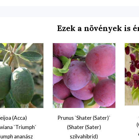
Ezek a növények is é
eijoa (Acca)
Prunus `Shater (Sater)`
(
owiana `Triumph`
(Shater (Sater)
iumph ananász
szilvahibrid)