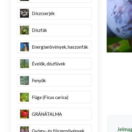
Díszcserjék
Díszfák
Energianövények, haszonfák
Évelők, díszfüvek
Fenyők
Füge (Ficus carica)
GRÁNÁTALMA
Jelma
Gyógy- és fűszernövények