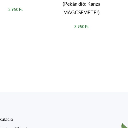
(Pekán dió: Kanza
3 950 Ft
MAGCSEMETE!)
3 950 Ft
kuláció