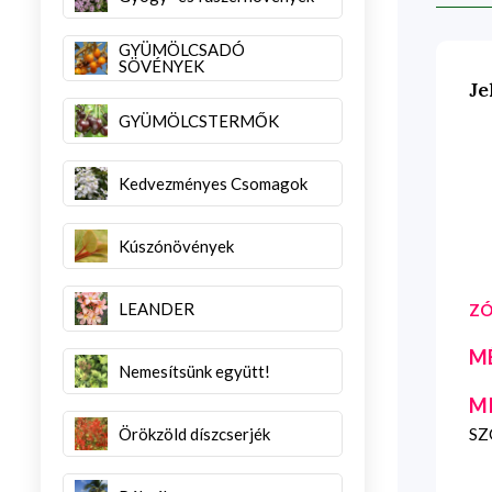
GYÜMÖLCSADÓ
SÖVÉNYEK
Je
GYÜMÖLCSTERMŐK
Kedvezményes Csomagok
Kúszónövények
LEANDER
ZÓ
M
Nemesítsünk együtt!
M
Örökzöld díszcserjék
SZG