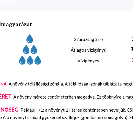
lmagyarázat
Szárazságtűrő
Átlagos vízigényű
Vízigényes
A növény télállósági zónája. A télállósági zónák táblázata meg
NA:
ÉRET:
A növény mérete centiméterben megadva. Ez többnyire a maga
INŐSÉG:
Például: K1: a növényt 1 literes konténerben neveljük, C
Y: a növényt szabad gyökérrel szállítjuk (gondosan csomagolva), FL: