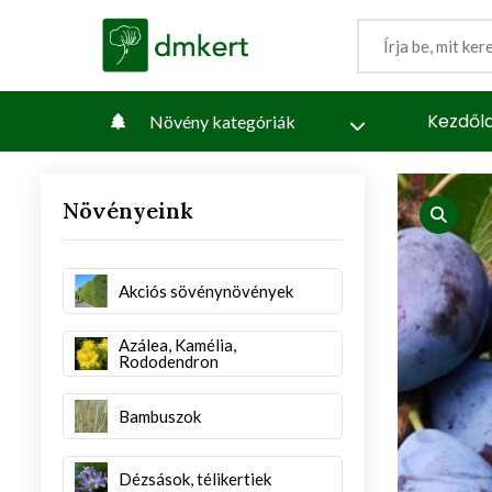
Kezdől
Növény kategóriák
Növényeink
iew
produc
Akciós sövénynövények
Azálea, Kamélia,
Rododendron
Bambuszok
Dézsások, télikertiek