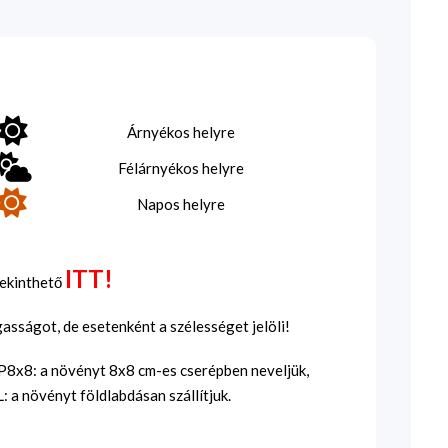
Árnyékos helyre
Félárnyékos helyre
Napos helyre
ITT!
tekinthető
sságot, de esetenként a szélességet jelöli!
SP8x8: a növényt 8x8 cm-es cserépben neveljük,
 a növényt földlabdásan szállítjuk.