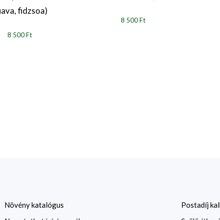
ava, fidzsoa)
8 500 Ft
8 500 Ft
Növény katalógus
Postadíj kal