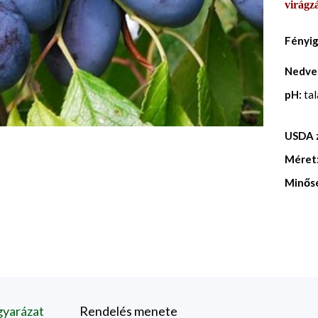
virágzá
Fényi
Nedve
pH:
ta
USDA 
Méret
Minős
gyarázat
Rendelés menete