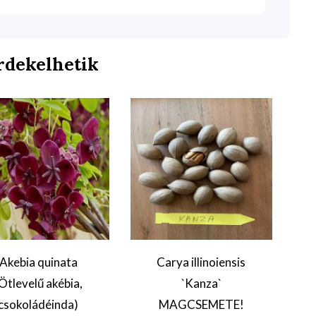
rdekelhetik
Akebia quinata
Carya illinoiensis
Ötlevelű akébia,
`Kanza`
csokoládéinda)
MAGCSEMETE!