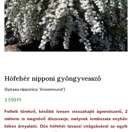
Hófehér nipponi gyöngyvessző
(Spiraea nipponica `Snowmound`)
1 550 Ft
Felfelé törekvő, később ívesen visszahajló ágrendszerű, 2
méterre is megnövő díszcserje, melynek lombozata enyhén
kékes árnyalatú. Dús hófehér tavaszi virágzásával az egyik