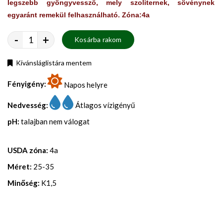
legszebb gyöngyvessző, mely szoliternek, sövénynek
egyaránt remekül felhasználható. Zóna:4a
-
+
Kosárba rakom
Kívánsláglistára mentem
Fényigény:
Napos helyre
Nedvesség:
Átlagos vízigényű
pH:
talajban nem válogat
USDA zóna:
4a
Méret:
25-35
Minőség:
K1,5