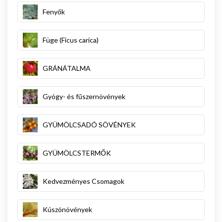
Fenyők
Füge (Ficus carica)
GRÁNÁTALMA
Gyógy- és fűszernövények
GYÜMÖLCSADÓ SÖVÉNYEK
GYÜMÖLCSTERMŐK
Kedvezményes Csomagok
Kúszónövények