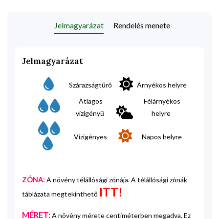
Jelmagyarázat
Rendelés menete
Jelmagyarázat
Szárazságtűrő
Árnyékos helyre
Átlagos
Félárnyékos
vízigényű
helyre
Vízigényes
Napos helyre
ZÓNA:
A növény télállósági zónája. A télállósági zónák
ITT!
táblázata megtekinthető
MÉRET:
A növény mérete centiméterben megadva. Ez