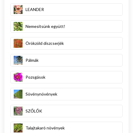
LEANDER
Nemesítsünk együtt!
Örökzöld díszcserjék
Pálmák
Pozsgások
Sövénynövények
SZŐLŐK
Talajtakaró növények