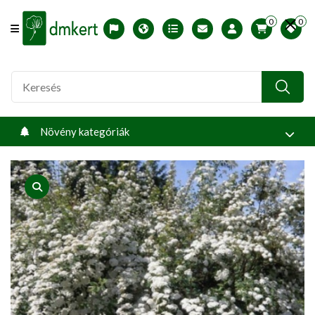
0
0
Offcanvas Menu Open
English version
Télállósági zónák
Nyomtatható ABC árjegyzék
Profilom
Növény kategóriák
product view