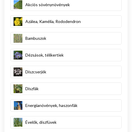
Akciós sövénynövények
Azálea, Kamélia, Rododendron
Bambuszok
Dézsások, télikertiek
Díszcserjék
Díszfák
Energianövények, haszonfák
Évelők, díszfüvek