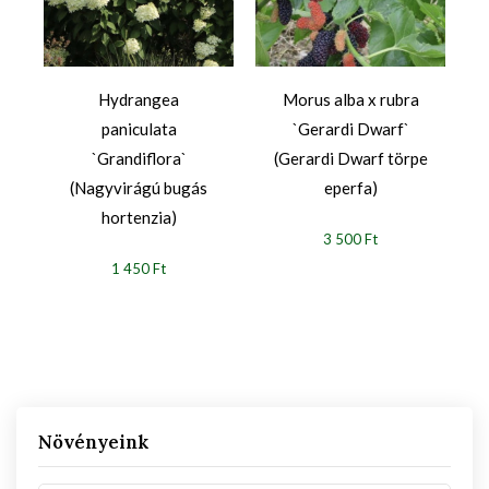
Hydrangea
Morus alba x rubra
paniculata
`Gerardi Dwarf`
`Grandiflora`
(Gerardi Dwarf törpe
(Nagyvirágú bugás
eperfa)
hortenzia)
3 500 Ft
1 450 Ft
Növényeink