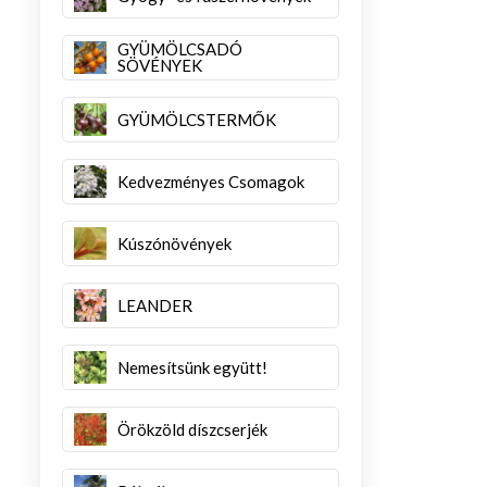
GYÜMÖLCSADÓ
SÖVÉNYEK
GYÜMÖLCSTERMŐK
Kedvezményes Csomagok
Kúszónövények
LEANDER
Nemesítsünk együtt!
Örökzöld díszcserjék