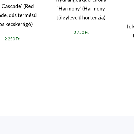
 Cascade` (Red
`Harmony` (Harmony
de, dús termésű
tölgylevelű hortenzia)
kos kecskerágó)
fol
3 750 Ft
2 250 Ft