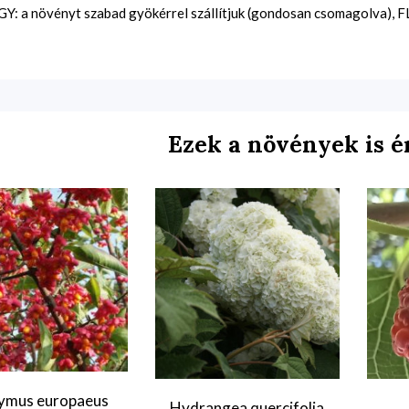
Y: a növényt szabad gyökérrel szállítjuk (gondosan csomagolva), FL:
Ezek a növények is é
ymus europaeus
Hydrangea quercifolia