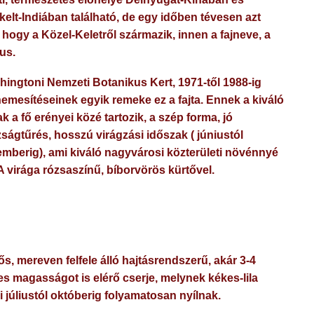
elt-Indiában található, de egy időben tévesen azt
, hogy a Közel-Keletről származik, innen a fajneve, a
us.
hingtoni Nemzeti Botanikus Kert, 1971-től 1988-ig
nemesítéseinek egyik remeke ez a fajta. Ennek a kiváló
ak a fő erényei közé tartozik, a szép forma, jó
ságtűrés, hosszú virágzási időszak ( júniustól
emberig), ami kiváló nagyvárosi közterületi növénnyé
 A virága rózsaszínű, bíborvörös kürtővel.
ős, mereven felfele álló hajtásrendszerű, akár 3-4
s magasságot is elérő cserje, melynek kékes-lila
i júliustól októberig folyamatosan nyílnak.