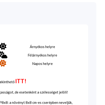
Árnyékos helyre
Félárnyékos helyre
Napos helyre
ITT!
tekinthető
sságot, de esetenként a szélességet jelöli!
SP8x8: a növényt 8x8 cm-es cserépben neveljük,