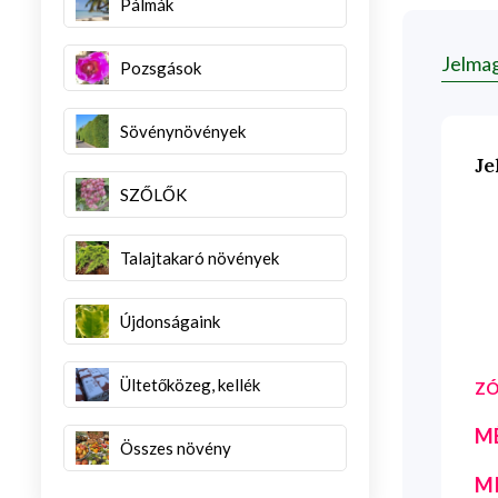
Pálmák
Jelma
Pozsgások
Sövénynövények
Je
SZŐLŐK
Talajtakaró növények
Újdonságaink
Ültetőközeg, kellék
ZÓ
M
Összes növény
M