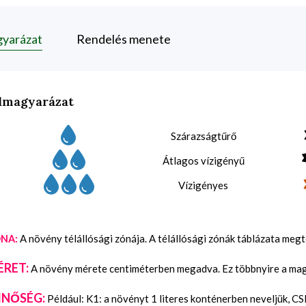
gyarázat
Rendelés menete
lmagyarázat
Szárazságtűrő
Átlagos vízigényű
Vízigényes
A növény télállósági zónája. A télállósági zónák táblázata meg
NA:
ÉRET:
A növény mérete centiméterben megadva. Ez többnyire a maga
INŐSÉG:
Például: K1: a növényt 1 literes konténerben neveljük, C