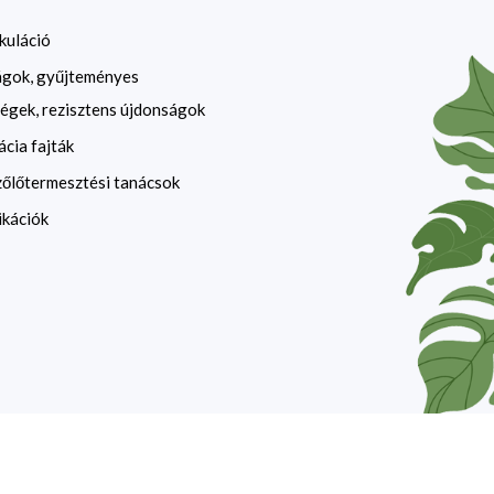
kuláció
ágok, gyűjteményes
égek, rezisztens újdonságok
ácia fajták
zőlőtermesztési tanácsok
ikációk