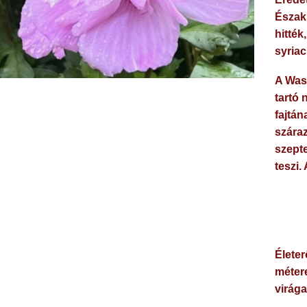
Északk
hitték
syriac
A Was
tartó 
fajtán
száraz
szept
teszi.
Életer
métere
virága