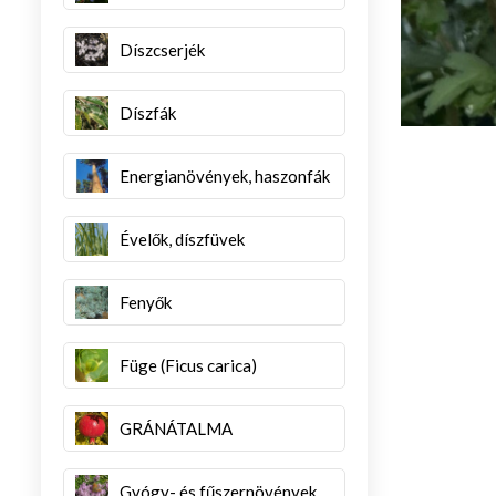
Díszcserjék
Díszfák
Energianövények, haszonfák
Évelők, díszfüvek
Fenyők
Füge (Ficus carica)
GRÁNÁTALMA
Gyógy- és fűszernövények