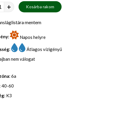
+
Kosárba rakom
nsláglistára mentem
gény:
Napos helyre
sség:
Átlagos vízigényű
lajban nem válogat
zóna:
6a
:
40-60
ég:
K3