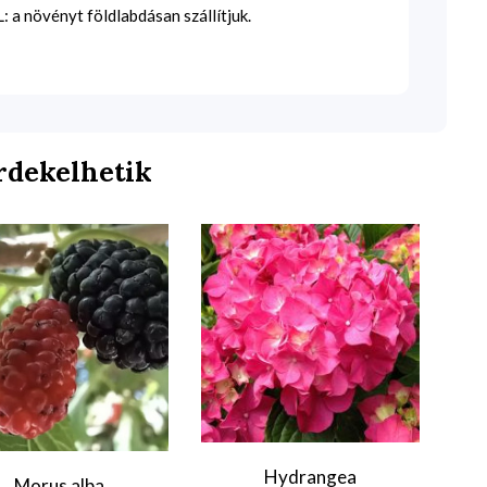
 a növényt földlabdásan szállítjuk.
rdekelhetik
Hydrangea
C
Morus alba