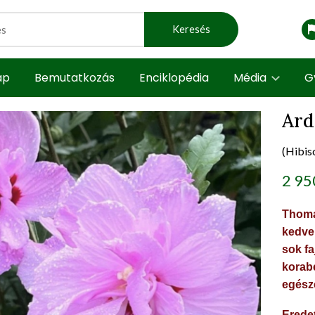
Keresés
ap
Bemutatkozás
Enciklopédia
Média
G
Ard
(Hibisc
t view
prod
2 95
Thoma
kedve
sok fa
korab
egész
Erede