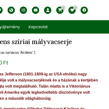
0
0
English version
Télállósági zónák
Nyomtatható ABC árjegyzék
Profilom
Facebook
yűjtemény
Kapcsolat
ens szíriai mályvacserje
us syriacus 'Ardens' )
uct view
0 Ft
s Jefferson (1801-1809-ig az USA elnöke) nagy
lője volt a mályvacserjéknek és a házának a kertjében
jta volt megtalálható. Talán miatta is a Viktoriánus
eli Amerika egyik legkedveltebb dísznövénye volt
en a második világháborúig.
ti, természetes élőhelye Délnyugat-Kínában és