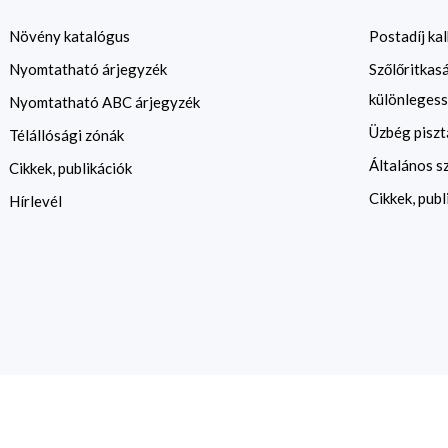
Növény katalógus
Postadíj kal
Nyomtatható árjegyzék
Szőlőritkas
különlegess
Nyomtatható ABC árjegyzék
Üzbég piszt
Télállósági zónák
Általános s
Cikkek, publikációk
Cikkek, publ
Hírlevél