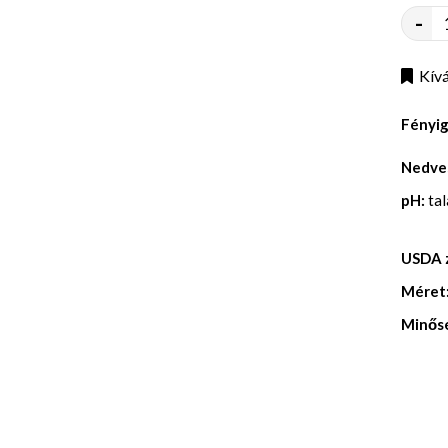
-
Kívá
Fényi
Nedve
pH:
ta
USDA 
Méret
Minős