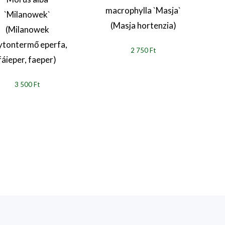
macrophylla `Masja`
`Milanowek`
(Masja hortenzia)
(Milanowek
ytontermő eperfa,
2 750 Ft
fáieper, faeper)
3 500 Ft