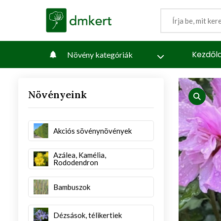
Kezdől
Növény kategóriák
Növényeink
iew
produc
Akciós sövénynövények
Azálea, Kamélia,
Rododendron
Bambuszok
Dézsások, télikertiek