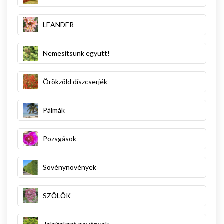
LEANDER
Nemesítsünk együtt!
Örökzöld díszcserjék
Pálmák
Pozsgások
Sövénynövények
SZŐLŐK