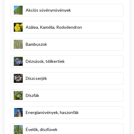
Akciós sövénynövények
Azálea, Kamélia, Rododendron
Bambuszok
Dézsások, télikertiek
Díszcserjék
Díszfák
Energianövények, haszonfák
Évelők, díszfüvek