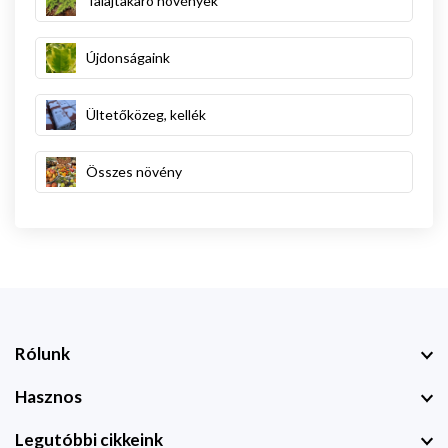
Talajtakaró növények
Újdonságaink
Ültetőközeg, kellék
Összes növény
Rólunk
Hasznos
Legutóbbi cikkeink