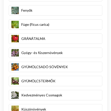
Fenyők
Füge (Ficus carica)
GRÁNÁTALMA
Gyógy- és fűszernövények
GYÜMÖLCSADÓ SÖVÉNYEK
GYÜMÖLCSTERMŐK
Kedvezményes Csomagok
Kúszónövények