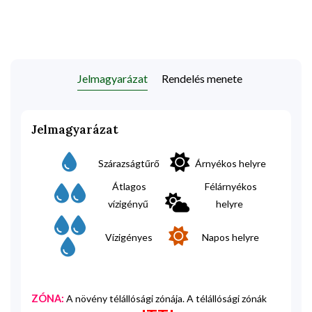
Jelmagyarázat
Rendelés menete
Jelmagyarázat
Szárazságtűrő
Árnyékos helyre
Átlagos
Félárnyékos
vízigényű
helyre
Vízigényes
Napos helyre
ZÓNA:
A növény télállósági zónája. A télállósági zónák