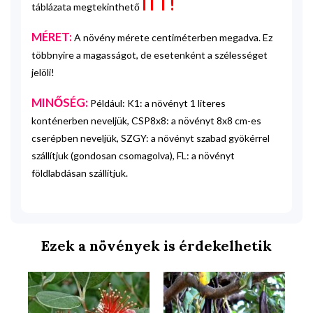
ITT!
táblázata megtekinthető
MÉRET:
A növény mérete centiméterben megadva. Ez
többnyire a magasságot, de esetenként a szélességet
jelöli!
MINŐSÉG:
Például: K1: a növényt 1 literes
konténerben neveljük, CSP8x8: a növényt 8x8 cm-es
cserépben neveljük, SZGY: a növényt szabad gyökérrel
szállítjuk (gondosan csomagolva), FL: a növényt
földlabdásan szállítjuk.
Ezek a növények is érdekelhetik