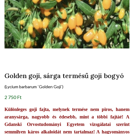
Golden goji, sárga termésű goji bogyó
(Lycium barbarum `Golden Goji`)
2 750 Ft
Különleges goji fajta, melynek termése nem piros, hanem
aranysárga, nagyobb és édesebb, mint a többi fajtáé! A
Gdanski Orvostudományi Egyetem vizsgálatai szerint
semmilyen káros alkaloidát nem tartalmaz! A hagyományos