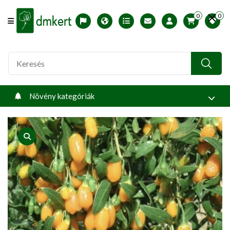
0
0
Offcanvas Menu Open
English version
Télállósági zónák
Nyomtatható ABC árjegyzék
Profilom
Növény kategóriák
product view