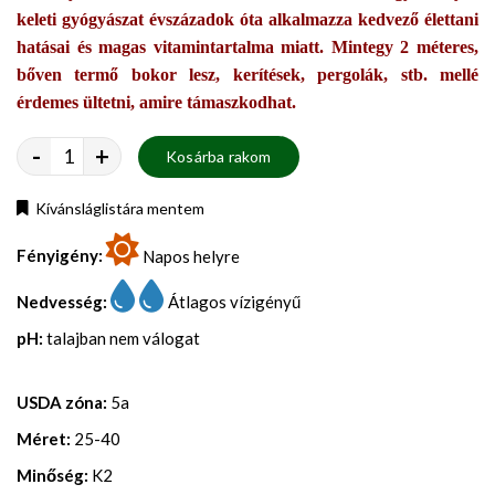
keleti gyógyászat évszázadok óta alkalmazza kedvező élettani
hatásai és magas vitamintartalma miatt. Mintegy 2 méteres,
bőven termő bokor lesz, kerítések, pergolák, stb. mellé
érdemes ültetni, amire támaszkodhat.
-
+
Kosárba rakom
Kívánsláglistára mentem
Fényigény:
Napos helyre
Nedvesség:
Átlagos vízigényű
pH:
talajban nem válogat
USDA zóna:
5a
Méret:
25-40
Minőség:
K2