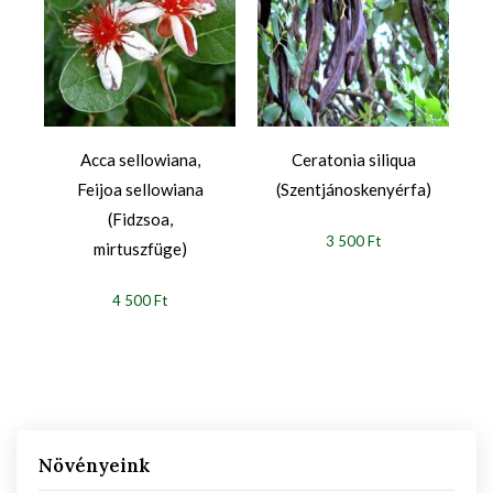
Acca sellowiana,
Ceratonia siliqua
Feijoa sellowiana
(Szentjánoskenyérfa)
(Fidzsoa,
3 500 Ft
mirtuszfüge)
4 500 Ft
Növényeink