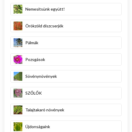
Nemesítsünk együtt!
Örökzöld díszcserjék
Pálmák
Pozsgások
Sövénynövények
SZŐLŐK
Talajtakaró növények
Újdonságaink