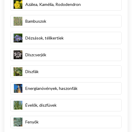
Azálea, Kamélia, Rododendron
Bambuszok
Dézsások, télikertiek
Díszcserjék
Díszfák
Energianövények, haszonfák
Évelők, díszfüvek
Fenyők