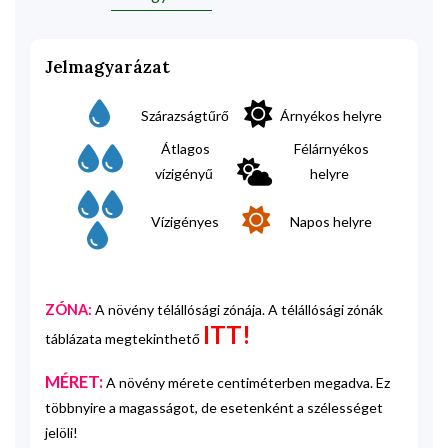
Jelmagyarázat
Szárazságtűrő
Árnyékos helyre
Átlagos
Félárnyékos
vízigényű
helyre
Vízigényes
Napos helyre
ZÓNA:
A növény télállósági zónája. A télállósági zónák
ITT!
táblázata megtekinthető
MÉRET:
A növény mérete centiméterben megadva. Ez
többnyire a magasságot, de esetenként a szélességet
jelöli!