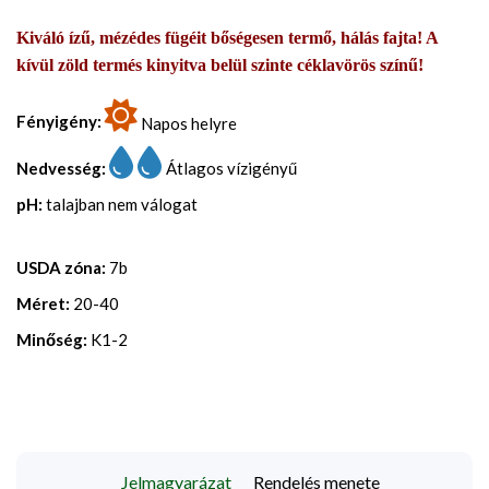
Kiváló ízű, mézédes fügéit bőségesen termő, hálás fajta! A
kívül zöld termés kinyitva belül szinte céklavörös színű!
Fényigény:
Napos helyre
Nedvesség:
Átlagos vízigényű
pH:
talajban nem válogat
USDA zóna:
7b
Méret:
20-40
Minőség:
K1-2
Jelmagyarázat
Rendelés menete