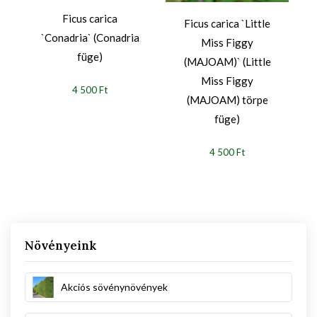
Ficus carica
Ficus carica `Little
`Conadria` (Conadria
Miss Figgy
füge)
(MAJOAM)` (Little
Miss Figgy
4 500 Ft
(MAJOAM) törpe
füge)
4 500 Ft
Növényeink
Akciós sövénynövények