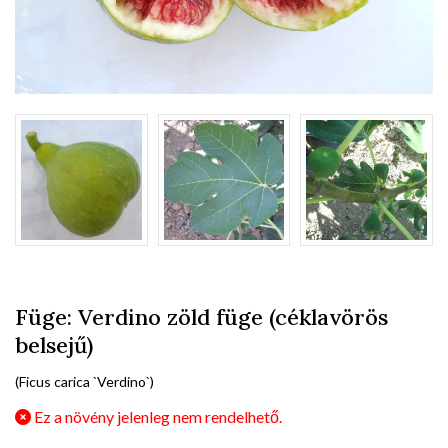
Füge: Verdino zöld füge (céklavörös
belsejű)
(Ficus carica `Verdino`)
Ez a növény jelenleg nem rendelhető.