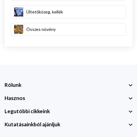
Ültetőközeg, kellék
Összes növény
Rólunk
Hasznos
Legutóbbi cikkeink
Kutatásainkból ajánljuk