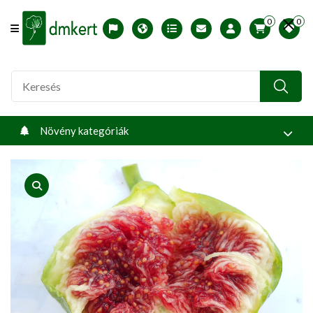
0
0
Offcanvas Menu Open
English version
Télállósági zónák
Nyomtatható ABC árjegyzék
Profilom
Növény kategóriák
product view