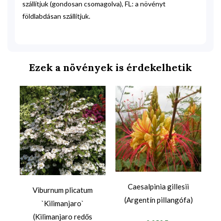
szállítjuk (gondosan csomagolva), FL: a növényt
földlabdásan szállítjuk.
Ezek a növények is érdekelhetik
Caesalpinia gillesii
Viburnum plicatum
(Argentín pillangófa)
`Kilimanjaro`
)
(Kilimanjaro redős