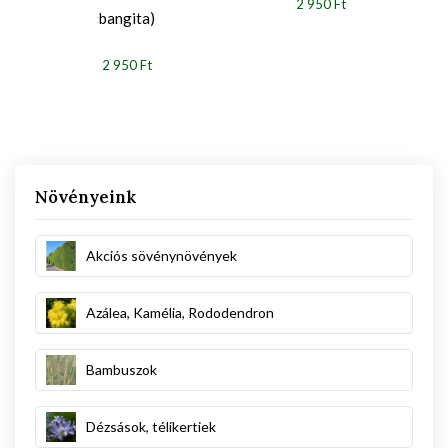
2 950 Ft
bangita)
2 950 Ft
Növényeink
Akciós sövénynövények
Azálea, Kamélia, Rododendron
Bambuszok
Dézsások, télikertiek