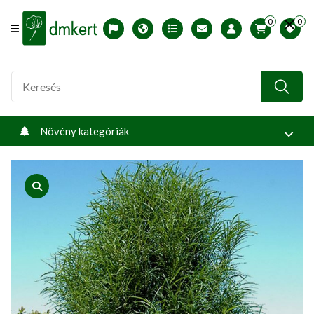
0
0
Offcanvas Menu Open
English version
Télállósági zónák
Nyomtatható ABC árjegyzék
Profilom
Növény kategóriák
product view