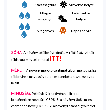
Szárazságtűrő
Árnyékos helyre
Átlagos
Félárnyékos
vízigényű
helyre
Vízigényes
Napos helyre
ZÓNA:
A növény télállósági zónája. A télállósági zónák
ITT!
táblázata megtekinthető
MÉRET:
A növény mérete centiméterben megadva. Ez
többnyire a magasságot, de esetenként a szélességet
jelöli!
MINŐSÉG:
Például: K1: a növényt 1 literes
konténerben neveljük, CSP8x8: a növényt 8x8 cm-es
cserépben neveljük, SZGY: a növényt szabad gyökérrel