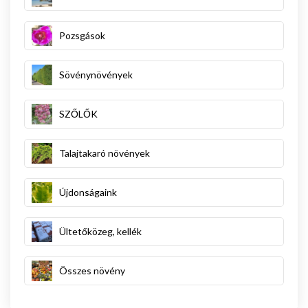
Pozsgások
Sövénynövények
SZŐLŐK
Talajtakaró növények
Újdonságaink
Ültetőközeg, kellék
Összes növény