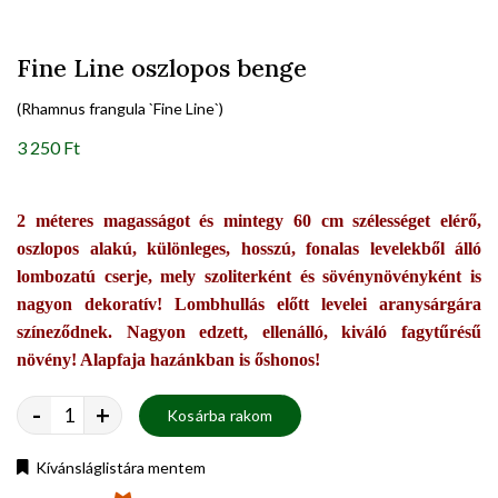
Fine Line oszlopos benge
(Rhamnus frangula `Fine Line`)
3 250 Ft
2 méteres magasságot és mintegy 60 cm szélességet elérő,
oszlopos alakú, különleges, hosszú, fonalas levelekből álló
lombozatú cserje, mely szoliterként és sövénynövényként is
nagyon dekoratív! Lombhullás előtt levelei aranysárgára
színeződnek. Nagyon edzett, ellenálló, kiváló fagytűrésű
növény! Alapfaja hazánkban is őshonos!
-
+
Kosárba rakom
Kívánsláglistára mentem