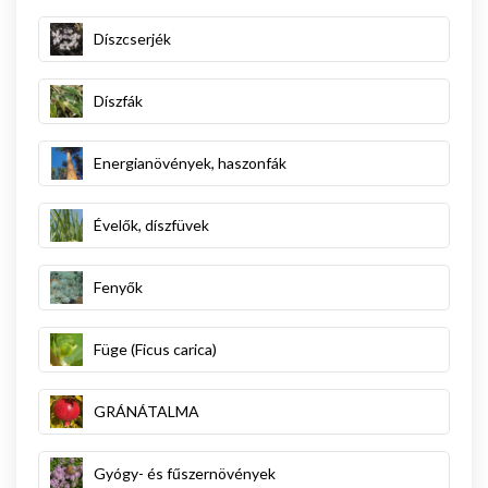
Díszcserjék
Díszfák
Energianövények, haszonfák
Évelők, díszfüvek
Fenyők
Füge (Ficus carica)
GRÁNÁTALMA
Gyógy- és fűszernövények