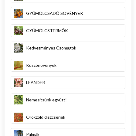
GYÜMÖLCSADÓ SÖVÉNYEK
GYÜMÖLCSTERMŐK
Kedvezményes Csomagok
Kúszónövények
LEANDER
Nemesítsünk együtt!
Örökzöld díszcserjék
Pálmák