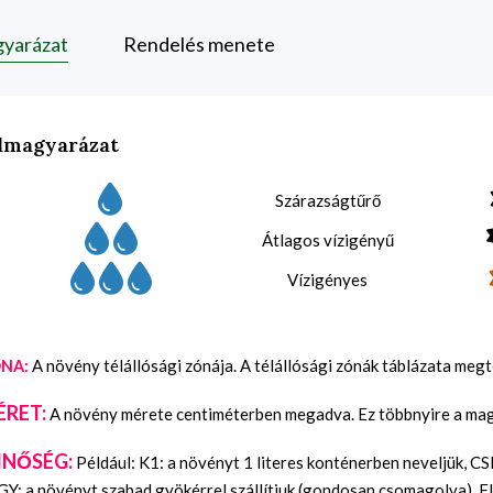
gyarázat
Rendelés menete
lmagyarázat
Szárazságtűrő
Átlagos vízigényű
Vízigényes
A növény télállósági zónája. A télállósági zónák táblázata meg
NA:
ÉRET:
A növény mérete centiméterben megadva. Ez többnyire a maga
INŐSÉG:
Például: K1: a növényt 1 literes konténerben neveljük, C
Y: a növényt szabad gyökérrel szállítjuk (gondosan csomagolva), FL: