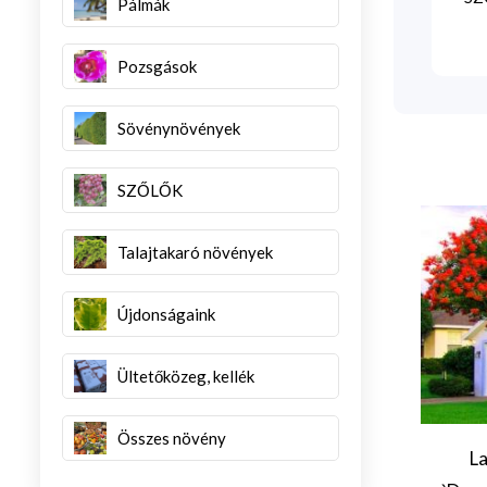
Pálmák
Pozsgások
Sövénynövények
SZŐLŐK
Talajtakaró növények
Újdonságaink
Ültetőközeg, kellék
Összes növény
rcus cerris
Ilex `Nellie R. Stevens`
L