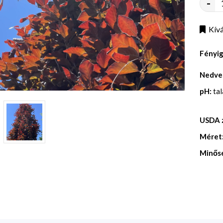
-
Kívá
Fényi
Nedve
pH:
ta
USDA 
Méret
Minős