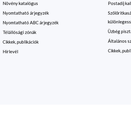
Növény katalógus
Postadíj kal
Nyomtatható árjegyzék
Szőlőritkas
különlegess
Nyomtatható ABC árjegyzék
Üzbég piszt
Télállósági zónák
Általános s
Cikkek, publikációk
Cikkek, publ
Hírlevél