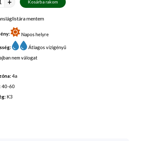
+
Kosárba rakom
nsláglistára mentem
gény:
Napos helyre
sség:
Átlagos vízigényű
lajban nem válogat
zóna:
4a
:
40-60
ég:
K3