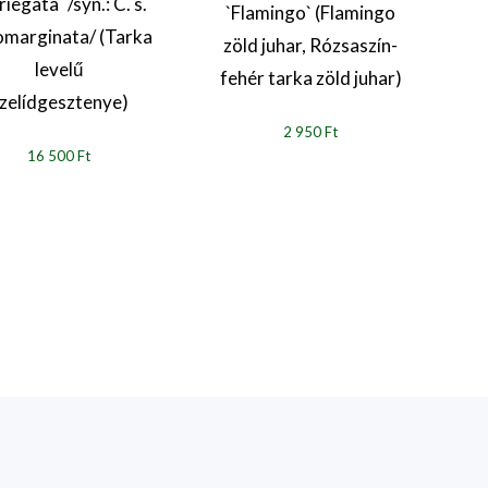
riegata` /syn.: C. s.
`Flamingo` (Flamingo
omarginata/ (Tarka
zöld juhar, Rózsaszín-
levelű
fehér tarka zöld juhar)
zelídgesztenye)
2 950 Ft
16 500 Ft