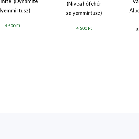
mite` (Dynamite
`Va
(Nivea hófehér
lyemmirtusz)
Alb
selyemmirtusz)
4 500 Ft
s
4 500 Ft