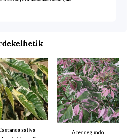
rdekelhetik
Castanea sativa
Acer negundo
A