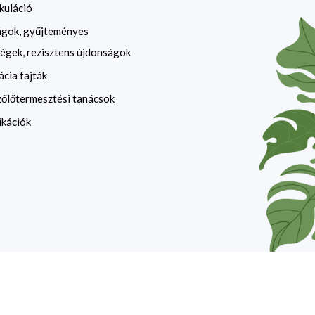
kuláció
ágok, gyűjteményes
égek, rezisztens újdonságok
ácia fajták
zőlőtermesztési tanácsok
ikációk
website by
devzone.info