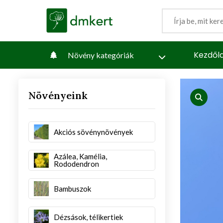
Kezdől
Növény kategóriák
Növényeink
iew
produc
Akciós sövénynövények
Azálea, Kamélia,
Rododendron
Bambuszok
Dézsások, télikertiek