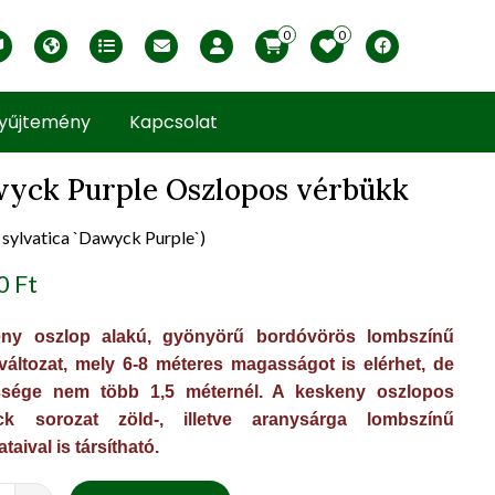
0
0
English version
Télállósági zónák
Nyomtatható ABC árjegyzék
Profilom
Facebook
yűjtemény
Kapcsolat
yck Purple Oszlopos vérbükk
 sylvatica `Dawyck Purple`)
uct view
0 Ft
ny oszlop alakú, gyönyörű bordóvörös lombszínű
változat, mely 6-8 méteres magasságot is elérhet, de
ssége nem több 1,5 méternél. A keskeny oszlopos
k sorozat zöld-, illetve aranysárga lombszínű
ataival is társítható.