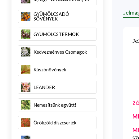
Jelma
GYÜMÖLCSADÓ
SÖVÉNYEK
GYÜMÖLCSTERMŐK
Je
Kedvezményes Csomagok
Kúszónövények
LEANDER
ZÓ
Nemesítsünk együtt!
M
Örökzöld díszcserjék
M
SZG