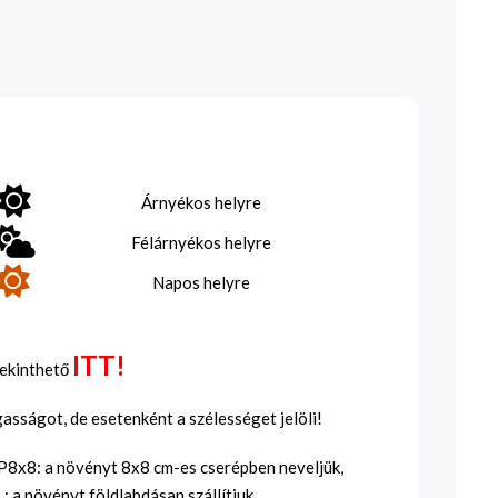
Árnyékos helyre
Félárnyékos helyre
Napos helyre
ITT!
tekinthető
sságot, de esetenként a szélességet jelöli!
SP8x8: a növényt 8x8 cm-es cserépben neveljük,
 a növényt földlabdásan szállítjuk.