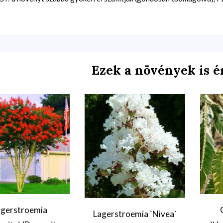
Ezek a növények is é
agerstroemia
Lagerstroemia `Nivea`