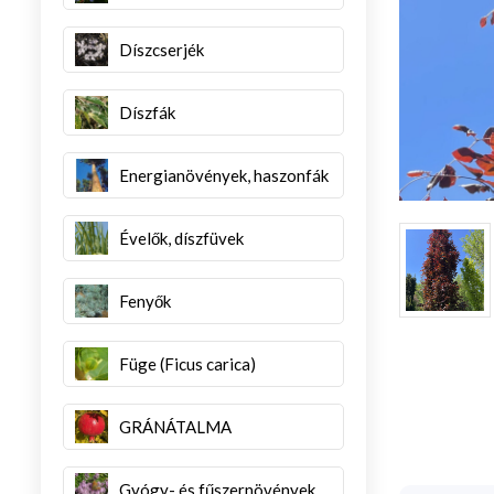
Díszcserjék
Díszfák
Energianövények, haszonfák
Évelők, díszfüvek
Fenyők
Füge (Ficus carica)
GRÁNÁTALMA
Gyógy- és fűszernövények