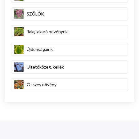
SZŐLŐK
Talajtakaró növények
Újdonságaink
Ültetőközeg, kellék
Összes növény