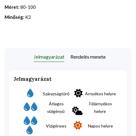
Méret:
80-100
Minőség:
K2
Jelmagyarázat
Rendelés menete
Jelmagyarázat
Szárazságtűrő
Árnyékos helyre
Átlagos
Félárnyékos
vízigényű
helyre
Vízigényes
Napos helyre