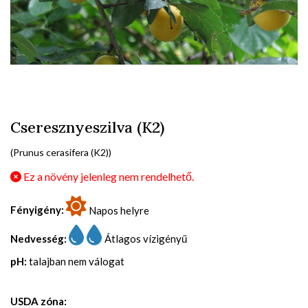
Cseresznyeszilva (K2)
(Prunus cerasifera (K2))
Ez a növény jelenleg nem rendelhető.
Fényigény:
Napos helyre
Nedvesség:
Átlagos vízigényű
pH:
talajban nem válogat
USDA zóna: