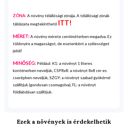
ZÓNA:
A növény télállósági zónája. A télállósági zónák
ITT!
táblázata megtekinthető
MÉRET:
A növény mérete centiméterben megadva. Ez
többnyire a magasságot, de esetenként a szélességet
jelöli!
MINŐSÉG:
Például: K1: a növényt 1 literes
konténerben neveljük, CSP8x8: a növényt 8x8 cm-es
cserépben neveljük, SZGY: a növényt szabad gyökérrel
szállítjuk (gondosan csomagolva), FL: a növényt
földlabdásan szállítjuk.
Ezek a növények is érdekelhetik