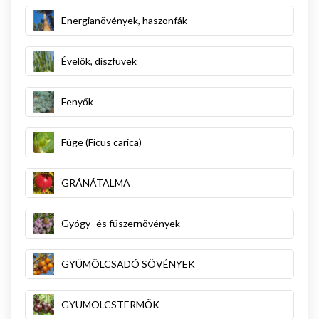
Energianövények, haszonfák
Évelők, díszfüvek
Fenyők
Füge (Ficus carica)
GRÁNÁTALMA
Gyógy- és fűszernövények
GYÜMÖLCSADÓ SÖVÉNYEK
GYÜMÖLCSTERMŐK