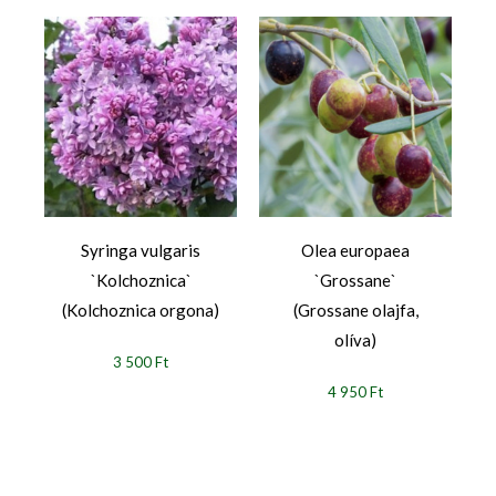
Syringa vulgaris
Olea europaea
`Kolchoznica`
`Grossane`
(Kolchoznica orgona)
(Grossane olajfa,
olíva)
3 500 Ft
4 950 Ft