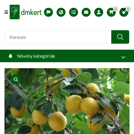
0
0
Offcanvas Menu Open
English version
Télállósági zónák
Nyomtatható ABC árjegyzék
Profilom
Növény kategóriák
product view