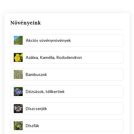
Növényeink
Akciós sövénynövények
Azálea, Kamélia, Rododendron
Bambuszok
Dézsások, télikertiek
Díszcserjék
Díszfák