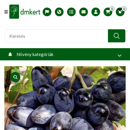
0
0
Offcanvas Menu Open
English version
Télállósági zónák
Nyomtatható ABC árjegyzék
Profilom
Növény kategóriák
product view