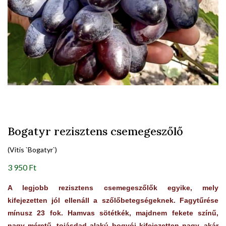
Bogatyr rezisztens csemegeszőlő
(Vitis `Bogatyr`)
3 950 Ft
A legjobb rezisztens csemegeszőlők egyike, mely
kifejezetten jól ellenáll a szőlőbetegségeknek. Fagytűrése
mínusz 23 fok. Hamvas sötétkék, majdnem fekete színű,
nagy méretű, tojásdad alakú bogyói kifejezetten nagy, akár