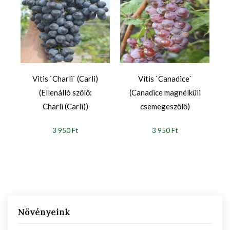
Vitis `Charli` (Carli)
Vitis `Canadice`
(Ellenálló szőlő:
(Canadice magnélküli
Charli (Carli))
csemegeszőlő)
3 950 Ft
3 950 Ft
Növényeink