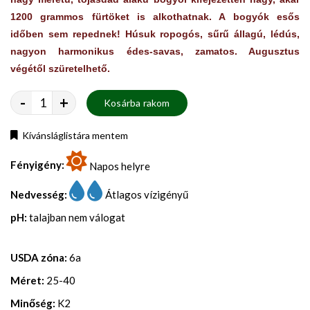
1200 grammos fürtöket is alkothatnak. A bogyók esős
időben sem repednek! Húsuk ropogós, sűrű állagú, lédús,
nagyon harmonikus édes-savas, zamatos. Augusztus
végétől szüretelhető.
-
+
Kosárba rakom
Kívánsláglistára mentem
Fényigény:
Napos helyre
Nedvesség:
Átlagos vízigényű
pH:
talajban nem válogat
USDA zóna:
6a
Méret:
25-40
Minőség:
K2