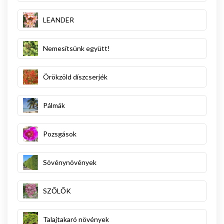
LEANDER
Nemesítsünk együtt!
Örökzöld díszcserjék
Pálmák
Pozsgások
Sövénynövények
SZŐLŐK
Talajtakaró növények