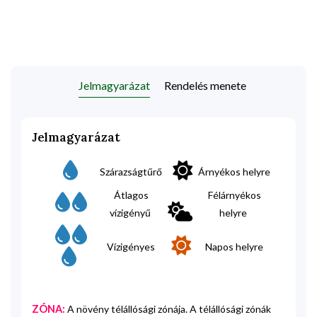
Jelmagyarázat
Rendelés menete
Jelmagyarázat
Szárazságtűrő
Árnyékos helyre
Átlagos
Félárnyékos
vízigényű
helyre
Vízigényes
Napos helyre
ZÓNA:
A növény télállósági zónája. A télállósági zónák