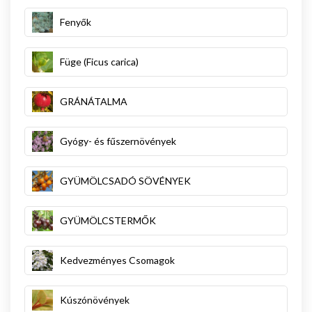
Fenyők
Füge (Ficus carica)
GRÁNÁTALMA
Gyógy- és fűszernövények
GYÜMÖLCSADÓ SÖVÉNYEK
GYÜMÖLCSTERMŐK
Kedvezményes Csomagok
Kúszónövények