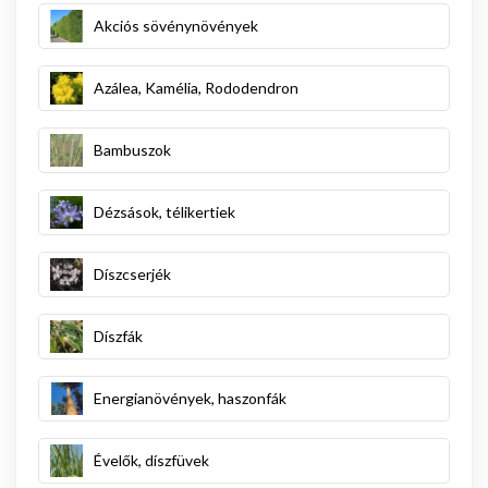
Akciós sövénynövények
Azálea, Kamélia, Rododendron
Bambuszok
Dézsások, télikertiek
Díszcserjék
Díszfák
Energianövények, haszonfák
Évelők, díszfüvek