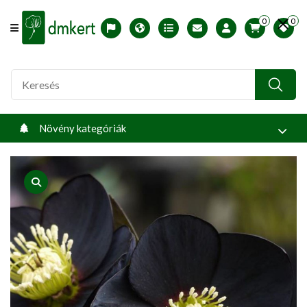
0
0
Offcanvas Menu Open
English version
Télállósági zónák
Nyomtatható ABC árjegyzék
Profilom
Növény kategóriák
product view