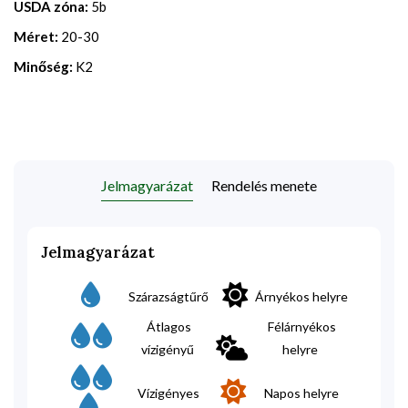
USDA zóna:
5b
Méret:
20-30
Minőség:
K2
Jelmagyarázat
Rendelés menete
Jelmagyarázat
Szárazságtűrő
Árnyékos helyre
Átlagos
Félárnyékos
vízigényű
helyre
Vízigényes
Napos helyre