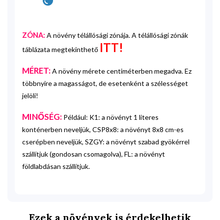
ZÓNA:
A növény télállósági zónája. A télállósági zónák
ITT!
táblázata megtekinthető
MÉRET:
A növény mérete centiméterben megadva. Ez
többnyire a magasságot, de esetenként a szélességet
jelöli!
MINŐSÉG:
Például: K1: a növényt 1 literes
konténerben neveljük, CSP8x8: a növényt 8x8 cm-es
cserépben neveljük, SZGY: a növényt szabad gyökérrel
szállítjuk (gondosan csomagolva), FL: a növényt
földlabdásan szállítjuk.
Ezek a növények is érdekelhetik