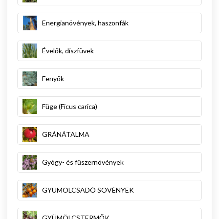
Energianövények, haszonfák
Évelők, díszfüvek
Fenyők
Füge (Ficus carica)
GRÁNÁTALMA
Gyógy- és fűszernövények
GYÜMÖLCSADÓ SÖVÉNYEK
GYÜMÖLCSTERMŐK