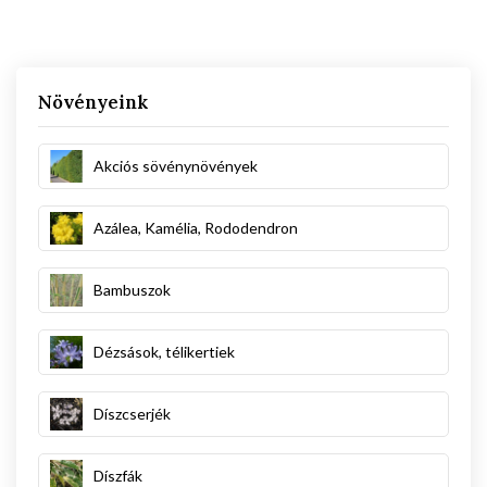
Növényeink
Akciós sövénynövények
Azálea, Kamélia, Rododendron
Bambuszok
Dézsások, télikertiek
Díszcserjék
Díszfák