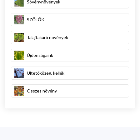
Sövénynövények
SZŐLŐK
Talajtakaró növények
Újdonságaink
Ültetőközeg, kellék
Összes növény