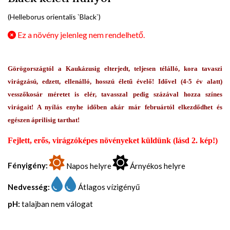
(Helleborus orientalis `Black`)
Ez a növény jelenleg nem rendelhető.
Görögországtól a Kaukázusig elterjedt, teljesen télálló, kora tavaszi
virágzású, edzett, ellenálló, hosszú életű évelő! Idővel (4-5 év alatt)
vesszőkosár méretet is elér, tavasszal pedig százával hozza színes
virágait! A nyílás enyhe időben akár már februártól elkezdődhet és
egészen áprilisig tarthat!
Fejlett, erős, virágzóképes növényeket küldünk (lásd 2. kép!)
Fényigény:
Napos helyre
Árnyékos helyre
Nedvesség:
Átlagos vízigényű
pH:
talajban nem válogat