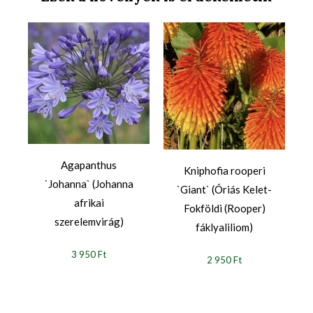
Agapanthus
Kniphofia rooperi
`Johanna` (Johanna
`Giant` (Óriás Kelet-
afrikai
)
Fokföldi (Rooper)
szerelemvirág)
fáklyaliliom)
3 950 Ft
2 950 Ft