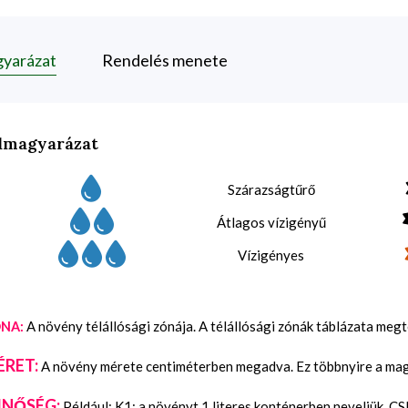
gyarázat
Rendelés menete
lmagyarázat
Szárazságtűrő
Átlagos vízigényű
Vízigényes
A növény télállósági zónája. A télállósági zónák táblázata meg
NA:
ÉRET:
A növény mérete centiméterben megadva. Ez többnyire a maga
INŐSÉG:
Például: K1: a növényt 1 literes konténerben neveljük, C