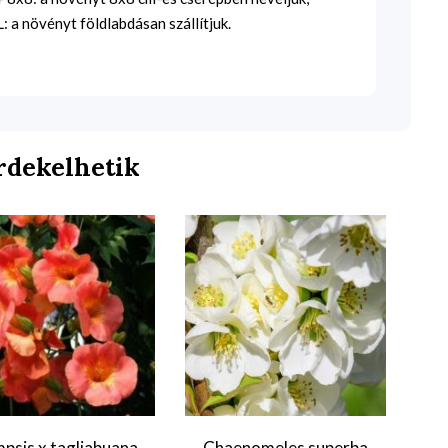
 a növényt földlabdásan szállítjuk.
rdekelhetik
psis x tagliabuana
Chaenomeles superba