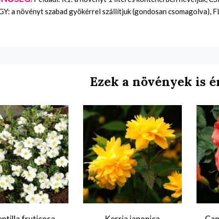
Y: a növényt szabad gyökérrel szállítjuk (gondosan csomagolva), FL:
Ezek a növények is é
ntilla fruticosa
Kerria japonica
Cam