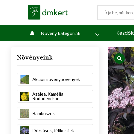
Kezdől
Növény kategóriák
Növényeink
iew
produc
Akciós sövénynövények
Azálea, Kamélia,
Rododendron
Bambuszok
Dézsások, télikertiek