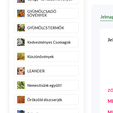
GYÜMÖLCSADÓ
SÖVÉNYEK
Jelma
GYÜMÖLCSTERMŐK
Je
Kedvezményes Csomagok
Kúszónövények
LEANDER
Nemesítsünk együtt!
ZÓ
Örökzöld díszcserjék
M
M