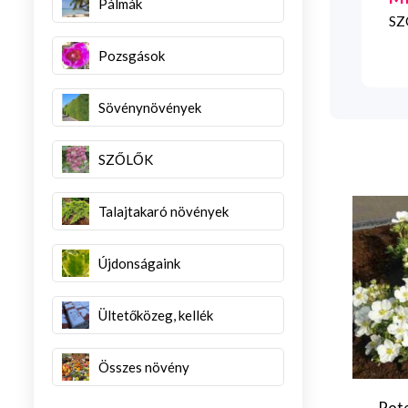
Pálmák
SZG
Pozsgások
Sövénynövények
SZŐLŐK
Talajtakaró növények
Újdonságaink
Ültetőközeg, kellék
Összes növény
pteris `White
Lagerstroemia indica
Pote