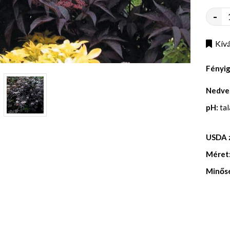
-
Kívá
Fényi
Nedve
pH:
ta
USDA 
Méret
Minős