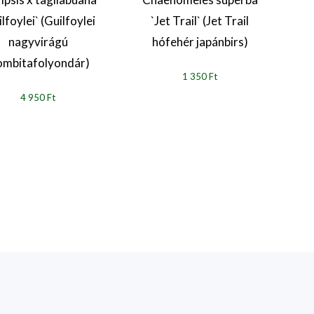
lfoylei` (Guilfoylei
`Jet Trail` (Jet Trail
nagyvirágú
hófehér japánbirs)
ombitafolyondár)
1 350 Ft
4 950 Ft