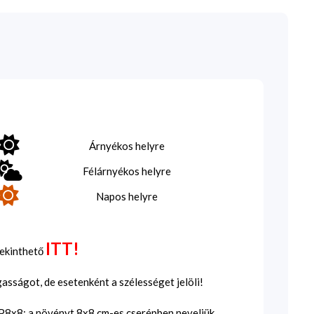
Árnyékos helyre
Félárnyékos helyre
Napos helyre
ITT!
tekinthető
sságot, de esetenként a szélességet jelöli!
SP8x8: a növényt 8x8 cm-es cserépben neveljük,