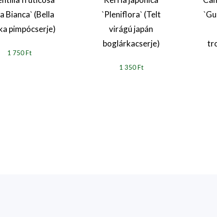
la Bianca` (Bella
`Pleniflora` (Telt
`Gui
ka pimpócserje)
virágú japán
boglárkacserje)
tr
1 750 Ft
1 350 Ft