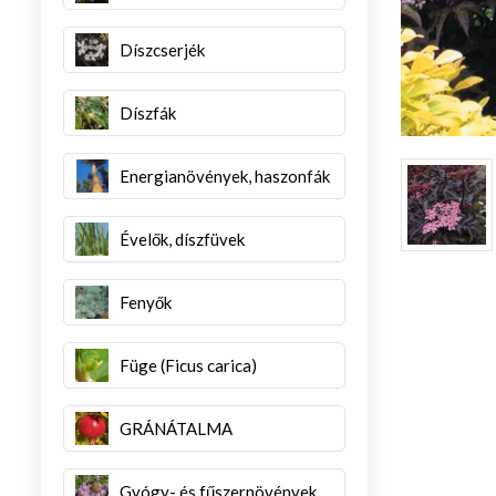
Díszcserjék
Díszfák
Energianövények, haszonfák
Évelők, díszfüvek
Fenyők
Füge (Ficus carica)
GRÁNÁTALMA
Gyógy- és fűszernövények