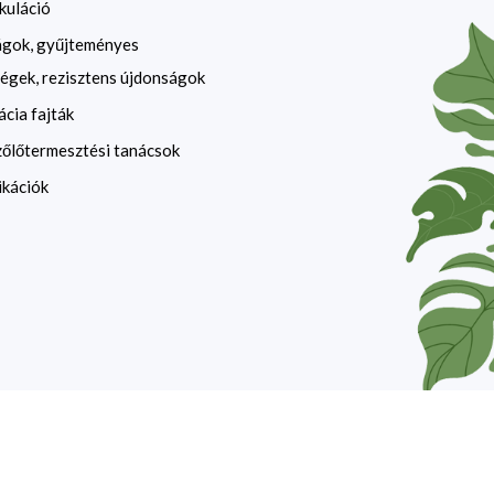
kuláció
ágok, gyűjteményes
égek, rezisztens újdonságok
ácia fajták
zőlőtermesztési tanácsok
ikációk
website by
devzone.info