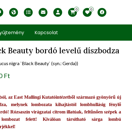
0
0
English version
Télállósági zónák
Nyomtatható ABC árjegyzék
Profilom
Facebook
yűjtemény
Kapcsolat
ck Beauty bordó levelű díszbodza
cus nigra `Black Beauty` (syn.: Gerda))
uct view
0 Ft
ból, az East Mallingi Kutatóintézetből származó gyönyörű új
dza, melynek lombozata kihajtástól lombhullásig fénylő
ordó! Rózsaszín virágzatai citrom illatúak, feltűnően szépek a
 lombozat felett! Kiválóan társítható sárga lombú
rjékkel!