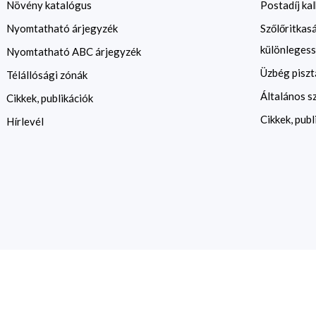
Növény katalógus
Postadíj kal
Nyomtatható árjegyzék
Szőlőritkas
különlegess
Nyomtatható ABC árjegyzék
Üzbég piszt
Télállósági zónák
Általános s
Cikkek, publikációk
Cikkek, publ
Hírlevél