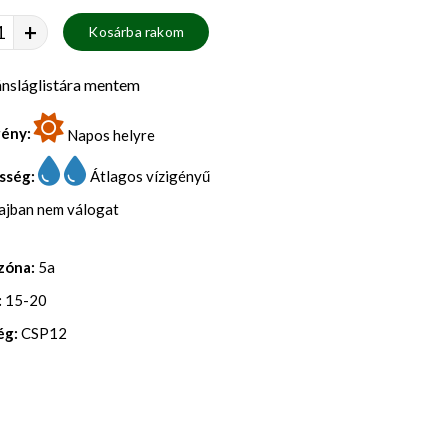
+
Kosárba rakom
nsláglistára mentem
gény:
Napos helyre
sség:
Átlagos vízigényű
lajban nem válogat
zóna:
5a
:
15-20
ég:
CSP12