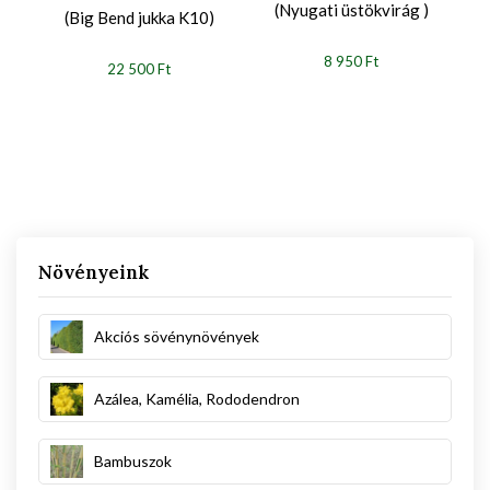
(Nyugati üstökvirág )
(Big Bend jukka K10)
8 950 Ft
22 500 Ft
Növényeink
Akciós sövénynövények
Azálea, Kamélia, Rododendron
Bambuszok