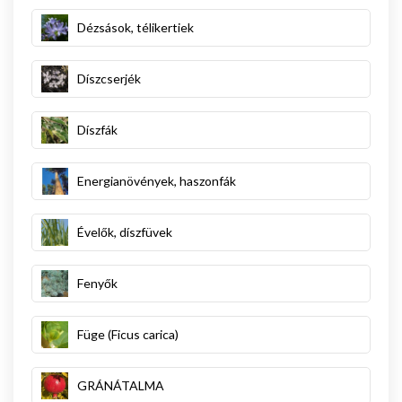
Dézsások, télikertiek
Díszcserjék
Díszfák
Energianövények, haszonfák
Évelők, díszfüvek
Fenyők
Füge (Ficus carica)
GRÁNÁTALMA