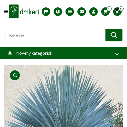
0
0
Offcanvas Menu Open
English version
Télállósági zónák
Nyomtatható ABC árjegyzék
Profilom
Növény kategóriák
product view