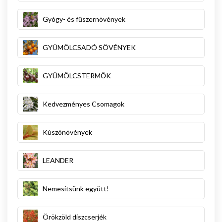
Gyógy- és fűszernövények
GYÜMÖLCSADÓ SÖVÉNYEK
GYÜMÖLCSTERMŐK
Kedvezményes Csomagok
Kúszónövények
LEANDER
Nemesítsünk együtt!
Örökzöld díszcserjék