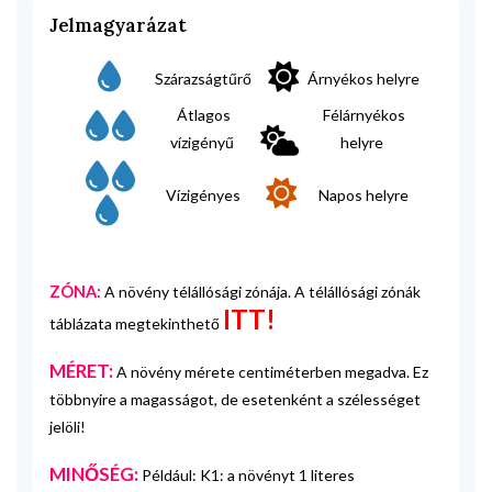
Jelmagyarázat
Szárazságtűrő
Árnyékos helyre
Átlagos
Félárnyékos
vízigényű
helyre
Vízigényes
Napos helyre
ZÓNA:
A növény télállósági zónája. A télállósági zónák
ITT!
táblázata megtekinthető
MÉRET:
A növény mérete centiméterben megadva. Ez
többnyire a magasságot, de esetenként a szélességet
jelöli!
MINŐSÉG:
Például: K1: a növényt 1 literes