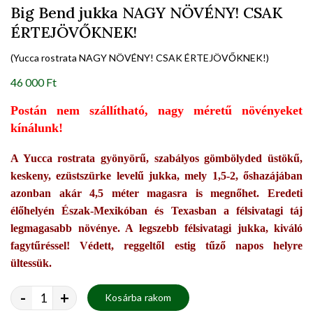
Big Bend jukka NAGY NÖVÉNY! CSAK
ÉRTEJÖVŐKNEK!
(Yucca rostrata NAGY NÖVÉNY! CSAK ÉRTEJÖVŐKNEK!)
46 000 Ft
Postán nem szállítható, nagy méretű növényeket
kínálunk!
A Yucca rostrata gyönyörű, szabályos gömbölyded üstökű,
keskeny, ezüstszürke levelű jukka, mely 1,5-2, őshazájában
azonban akár 4,5 méter magasra is megnőhet. Eredeti
élőhelyén Észak-Mexikóban és Texasban a félsivatagi táj
legmagasabb növénye. A legszebb félsivatagi jukka, kiváló
fagytűréssel! Védett, reggeltől estig tűző napos helyre
ültessük.
-
+
Kosárba rakom