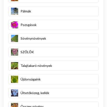
Pálmák
Pozsgások
Sövénynövények
SZŐLŐK
Talajtakaró növények
Újdonságaink
Ültetőközeg, kellék
Összes növény